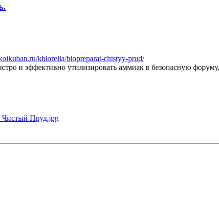
ь.
/koikuban.ru/khlorella/biopreparat-chistyy-prud/
ро и эффективно утилизировать аммиак в безопасную форуму, а