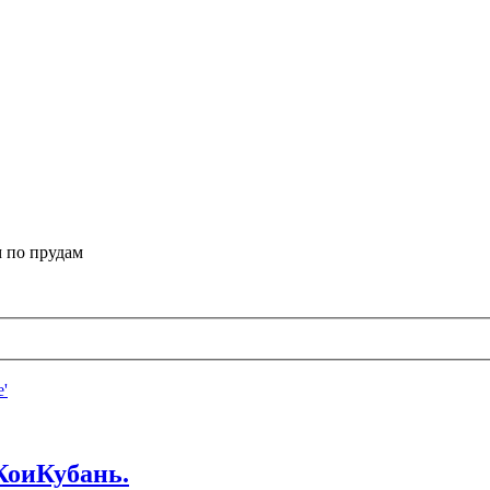
 по прудам
КоиКубань.