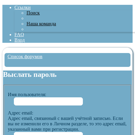
Ссылки
Поиск
Наша команда
FAQ
Вход
Список форумов
Поиск
Выслать пароль
Имя пользователя:
Адрес email:
Адрес email, связанный с вашей учётной записью. Если
вы не изменили его в Личном разделе, то это адрес email,
указанный вами при регистрации.