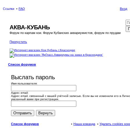
Ссылки
FAQ
Вход
АКВА-КУБАНЬ
П
Форум по карпам кои. Форум Кубанских аквариумистов, форум по прудам
Пропустить
Список форумов
Выслать пароль
Имя пользователя:
Адрес email:
Адрес email, связанный с вашей учётной записью. Если вы не изменили его в Лично
указанный вами при регистрации.
Список форумов
Наша команда
Удалить cookies ко