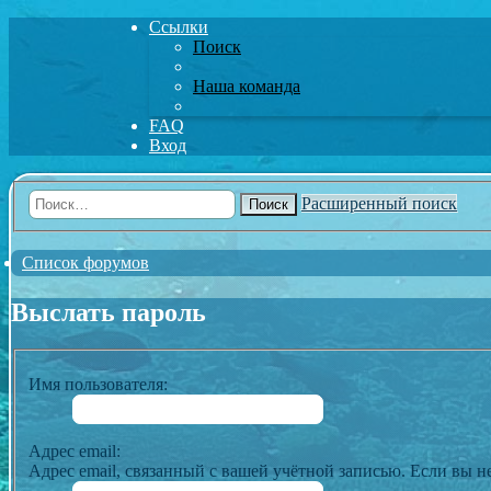
Ссылки
Поиск
Наша команда
FAQ
Вход
Расширенный поиск
Поиск
Список форумов
Выслать пароль
Имя пользователя:
Адрес email:
Адрес email, связанный с вашей учётной записью. Если вы не