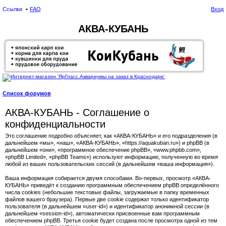
Ссылки
FAQ
Вход
АКВА-КУБАНЬ
Список форумов
ои
АКВА-КУБАНЬ - Соглашение о
ск
конфиденциальности
Это соглашение подробно объясняет, как «АКВА-КУБАНЬ» и его подразделения (в
дальнейшем «мы», «наш», «АКВА-КУБАНЬ», «https://aquakuban.ru») и phpBB (в
дальнейшем «они», «программное обеспечение phpBB», «www.phpbb.com»,
«phpBB Limited», «phpBB Teams») используют информацию, полученную во время
любой из ваших пользовательских сессий (в дальнейшем «ваша информация»).
Ваша информация собирается двумя способами. Во-первых, просмотр «АКВА-
КУБАНЬ» приведёт к созданию программным обеспечением phpBB определённого
числа cookies (небольшие текстовые файлы, загружаемые в папку временных
файлов вашего браузера). Первые две cookie содержат только идентификатор
пользователя (в дальнейшем «user-id») и идентификатор анонимной сессии (в
дальнейшем «session-id»), автоматически присвоенные вам программным
обеспечением phpBB. Третья cookie будет создана после просмотра одной из тем