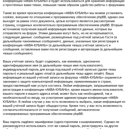
конференции «АКВА-КУБАНЬ» и будет использоваться для хранения информации
о прочтённых вами темах, повышая таким образом удобство работы с форумами.
Также во время просмотра конференции «АКВА-КУБАНЬ» мы можем установить
cookies, внешние по отношению к программному обеспечению phpBB, однако они
выходят за рамки этого документа, целью которого является рассмотрение
страниц, созданных исключительно программным обеспечением phpBB. Вторым
источником получения вашей информации являются данные, которые вы
отправляете на форум. Этими данными могут быть, но не исчерпываются,
следующие данные: сообщения, размещённые под учётной записью Гостя (в
дальнейшем «анонимные сообщения»), данные, указанные при регистрации в
конференции «АКВА-КУБАНЬ» (в дальнейшем «ваша учётная запись») и
сообщения, оставленные вами после регистрации и авторизации (в дальнейшем
«ваши сообщения»).
Ваша учётная запись будет содержать, как минимум, однозначно
идентифицируемое имя (в дальнейшем «ваше имя пользователя»),
индивидуальный пароль для входа под вашей учётной записью (далее «ваш
пароль») и реальный адрес email (в дальнейшем «ваш адрес email»). Ваша
информация из вашей учётной записи на форумах «АКВА-КУБАНЬ» охраняется
законами о защите компьютерной информации, применяемыми в стране,
предоставляющей нам услуги хостинга. Любая информация, запрашиваемая при
регистрации в конференции «АКВА-КУБАНЬ», кроме вашего имени пользователя,
вашего пароля и вашего адреса email, может быть как необходимой, так и
необязательной ко вводу, на усмотрение администрации конференции «АКВА-
КУБАНЬ». В любом случае у вас есть возможность выбрать, какая информация из
вашей учётной записи будет общедоступна. Кроме того, у вас есть возможность
согласиться/отказаться от получения сообщений, автоматически
сгенерированных программным обеспечением phpBB.
Ваш пароль надёжно зашифрован (односторонним хэшированием). Однако не
рекомендуется использовать этот же самый пароль, регистрируясь на других