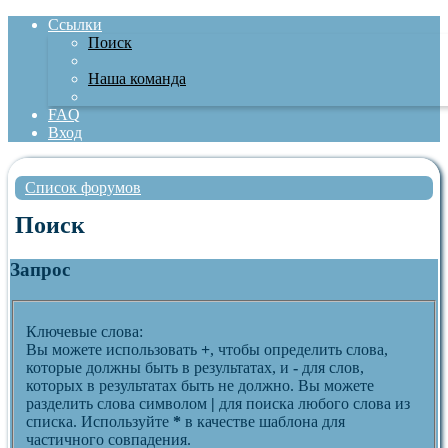
Ссылки
Поиск
Наша команда
FAQ
Вход
Список форумов
Поиск
Запрос
Ключевые слова:
Вы можете использовать
+
, чтобы определить слова,
которые должны быть в результатах, и
-
для слов,
которых в результатах быть не должно. Вы можете
разделить слова символом
|
для поиска любого слова из
списка. Используйте
*
в качестве шаблона для
частичного совпадения.