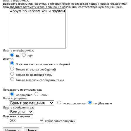
Искать в форумах:
Выберите форум или форумы, в которых будет произведён поиск. Поиск в подфорумах
производится автоматически, если вы не отключили соответствующую опцию ниже.
Искать в подфорумах:
Да
Нет
Искать:
В названиях тем и текстах сообщений
Только в текстах сообщений
Только по названию темы
Только в первом сообщении темы
Показывать результаты как:
Сообщения
Темы
Поле сортировки:
по возрастанию
по убыванию
Искать сообщения за:
Показывать первые:
символов сообщений