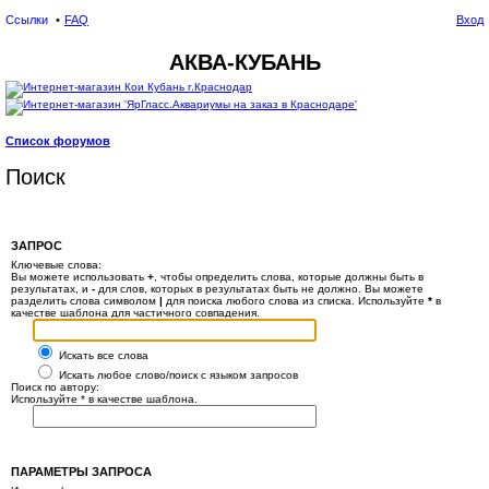
Ссылки
FAQ
Вход
АКВА-КУБАНЬ
Список форумов
Поиск
ЗАПРОС
Ключевые слова:
Вы можете использовать
+
, чтобы определить слова, которые должны быть в
результатах, и
-
для слов, которых в результатах быть не должно. Вы можете
разделить слова символом
|
для поиска любого слова из списка. Используйте
*
в
качестве шаблона для частичного совпадения.
Искать все слова
Искать любое слово/поиск с языком запросов
Поиск по автору:
Используйте * в качестве шаблона.
ПАРАМЕТРЫ ЗАПРОСА