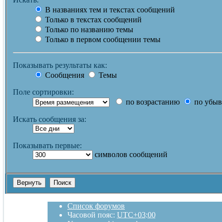
В названиях тем и текстах сообщений
Только в текстах сообщений
Только по названию темы
Только в первом сообщении темы
Показывать результаты как:
Сообщения
Темы
Поле сортировки:
по возрастанию
по убы
Искать сообщения за:
Показывать первые:
символов сообщений
Список форумов
Часовой пояс:
UTC+03:00