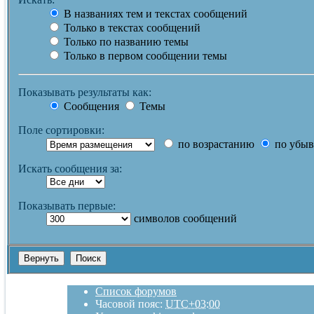
В названиях тем и текстах сообщений
Только в текстах сообщений
Только по названию темы
Только в первом сообщении темы
Показывать результаты как:
Сообщения
Темы
Поле сортировки:
по возрастанию
по убы
Искать сообщения за:
Показывать первые:
символов сообщений
Список форумов
Часовой пояс:
UTC+03:00