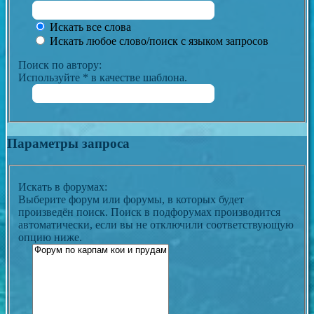
Искать все слова
Искать любое слово/поиск с языком запросов
Поиск по автору:
Используйте * в качестве шаблона.
Параметры запроса
Искать в форумах:
Выберите форум или форумы, в которых будет
произведён поиск. Поиск в подфорумах производится
автоматически, если вы не отключили соответствующую
опцию ниже.