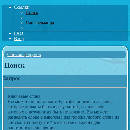
Ссылки
Поиск
Наша команда
FAQ
Вход
Список форумов
Поиск
Запрос
Ключевые слова:
Вы можете использовать
+
, чтобы определить слова,
которые должны быть в результатах, и
-
для слов,
которых в результатах быть не должно. Вы можете
разделить слова символом
|
для поиска любого слова из
списка. Используйте
*
в качестве шаблона для
частичного совпадения.