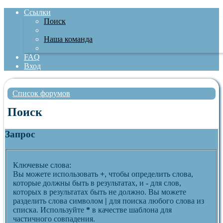
Ссылки
Поиск
Наша команда
FAQ
Вход
Список форумов
Поиск
Запрос
Ключевые слова:
Вы можете использовать
+
, чтобы определить слова,
которые должны быть в результатах, и
-
для слов,
которых в результатах быть не должно. Вы можете
разделить слова символом
|
для поиска любого слова из
списка. Используйте
*
в качестве шаблона для
частичного совпадения.