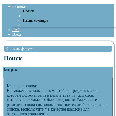
Ссылки
Поиск
Наша команда
FAQ
Вход
Список форумов
Поиск
Запрос
Ключевые слова:
Вы можете использовать
+
, чтобы определить слова,
которые должны быть в результатах, и
-
для слов,
которых в результатах быть не должно. Вы можете
разделить слова символом
|
для поиска любого слова из
списка. Используйте
*
в качестве шаблона для
частичного совпадения.