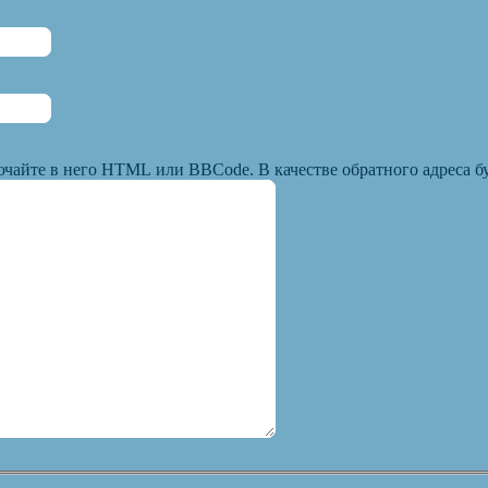
ючайте в него HTML или BBCode. В качестве обратного адреса бу