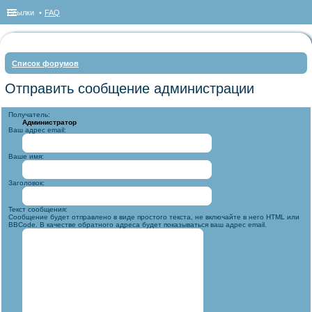
Ссылки
FAQ
Список форумов
ои
Отправить сообщение администрации
ск
Получатель:
Администратор
Ваш адрес email:
Ваше имя:
Заголовок:
Текст сообщения:
Сообщение будет отправлено в виде простого текста, не включайте в него HTML или
BBCode. В качестве обратного адреса будет показываться ваш адрес email.