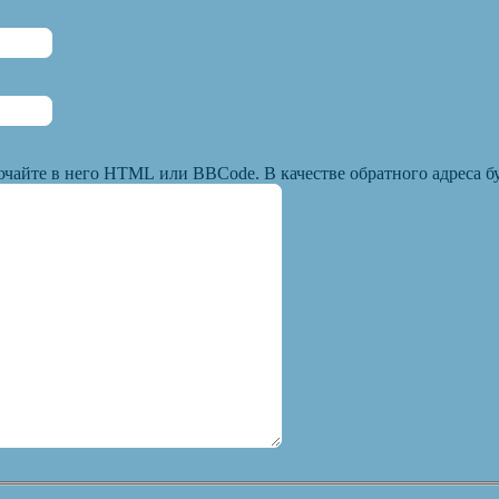
ючайте в него HTML или BBCode. В качестве обратного адреса бу