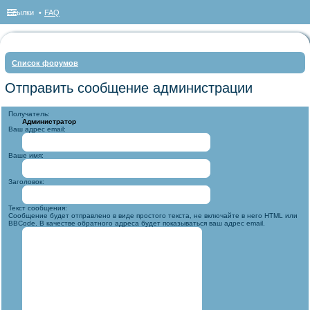
Ссылки
FAQ
Список форумов
ои
Отправить сообщение администрации
ск
Получатель:
Администратор
Ваш адрес email:
Ваше имя:
Заголовок:
Текст сообщения:
Сообщение будет отправлено в виде простого текста, не включайте в него HTML или
BBCode. В качестве обратного адреса будет показываться ваш адрес email.