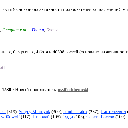
 гостя (основано на активности пользователей за последние 5 ми
,
Специалисты
,
Гости
,
Боты
нных, 0 скрытых, 4 бота и 40398 гостей (основано на активност
ot]
:
1530
• Новый пользователь:
ossifiedtheme44
ька
(319),
Sergey.Mironyuk
(300),
bandital_alex
(237),
Пантелеевич
,
w00dwolf
(117),
Николай
(105),
Эдди
(103),
Серега Ростов
(100)