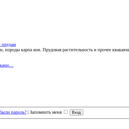
и прудам
ои, породы карпа кои. Прудовая растительность и прочее квакаю
ржани…
были пароль?
|
Запомнить меня