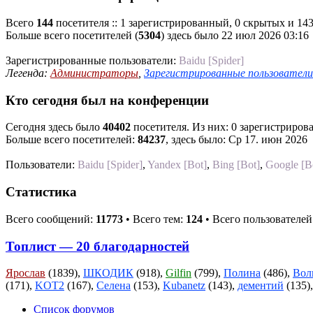
Всего
144
посетителя :: 1 зарегистрированный, 0 скрытых и 143
Больше всего посетителей (
5304
) здесь было 22 июл 2026 03:16
Зарегистрированные пользователи:
Baidu [Spider]
Легенда:
Администраторы
,
Зарегистрированные пользователи
Кто сегодня был на конференции
Сегодня здесь было
40402
посетителя. Из них: 0 зарегистрирова
Больше всего посетителей:
84237
, здесь было: Ср 17. июн 2026
Пользователи:
Baidu [Spider]
,
Yandex [Bot]
,
Bing [Bot]
,
Google [B
Статистика
Всего сообщений:
11773
• Всего тем:
124
• Всего пользователей
Топлист — 20 благодарностей
Ярослав
(1839),
ШКОДИК
(918),
Gilfin
(799),
Полина
(486),
Вол
(171),
KOT2
(167),
Селена
(153),
Kubanetz
(143),
дементий
(135)
Список форумов