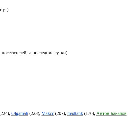
нут)
и посетителей за последние сутки)
(224),
Olgamah
(223),
Makcc
(207),
madtank
(176),
Антон Бакалов