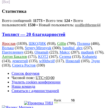
[Bot]
Статистика
Всего сообщений:
11773
• Всего тем:
124
• Всего
пользователей:
1530
• Новый пользователь:
ossifiedtheme44
Топлист — 20 благодарностей
Ярослав
(1839),
ШКОДИК
(918),
Gilfin
(799),
Полина
(486),
Волька
(319),
Sergey.Mironyuk
(300),
bandital_alex
(237),
Пантелеевич
(224),
Olgamah
(223),
Makcc
(207),
madtank
(176),
Антон Бакалов
(171),
KOT2
(167),
Селена
(153),
Kubanetz
(143),
дементий
(135),
w00dwolf
(117),
Николай
(105),
Эдди
(103),
Серега Ростов
(100)
Список форумов
Часовой пояс:
UTC+03:00
Удалить cookies конференции
Наша команда
Связаться с администрацией