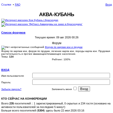
Ссылки
FAQ
Вход
АКВА-КУБАНЬ
Список форумов
Текущее время: 09 авг 2026 00:26
ои
Форум
ск
Форум по карпам кои и прудам
Форму по карпам кои, форум по прудам, лечение карпа кои, породы карпа кои. Прудовая
растительность и прочее квакающее/плавающее население.
Темы:
124
Рейтинг: 100%
ВХОД
Имя пользователя:
Пароль:
Забыли пароль?
Запомнить меня
КТО СЕЙЧАС НА КОНФЕРЕНЦИИ
Всего
235
посетителей :: 1 зарегистрированный, 0 скрытых и 234 гостя (основано на
активности пользователей за последние 5 минут)
Больше всего посетителей (
5304
) здесь было 22 июл 2026 03:16