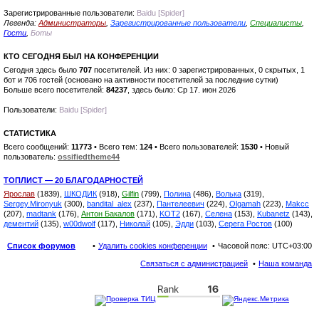
Зарегистрированные пользователи:
Baidu [Spider]
Легенда:
Администраторы
,
Зарегистрированные пользователи
,
Специалисты
,
Гости
,
Боты
КТО СЕГОДНЯ БЫЛ НА КОНФЕРЕНЦИИ
Сегодня здесь было
707
посетителей. Из них: 0 зарегистрированных, 0 скрытых, 1
бот и 706 гостей (основано на активности посетителей за последние сутки)
Больше всего посетителей:
84237
, здесь было: Ср 17. июн 2026
Пользователи:
Baidu [Spider]
СТАТИСТИКА
Всего сообщений:
11773
• Всего тем:
124
• Всего пользователей:
1530
• Новый
пользователь:
ossifiedtheme44
ТОПЛИСТ — 20 БЛАГОДАРНОСТЕЙ
Ярослав
(1839),
ШКОДИК
(918),
Gilfin
(799),
Полина
(486),
Волька
(319),
Sergey.Mironyuk
(300),
bandital_alex
(237),
Пантелеевич
(224),
Olgamah
(223),
Makcc
(207),
madtank
(176),
Антон Бакалов
(171),
KOT2
(167),
Селена
(153),
Kubanetz
(143),
дементий
(135),
w00dwolf
(117),
Николай
(105),
Эдди
(103),
Серега Ростов
(100)
Список форумов
Удалить cookies конференции
Часовой пояс:
UTC+03:00
Связаться с администрацией
Наша команда