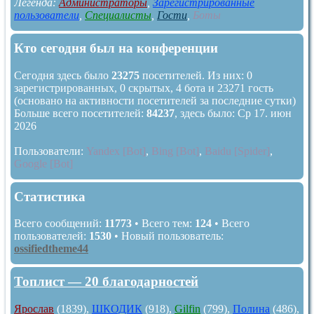
Легенда:
Администраторы
,
Зарегистрированные
пользователи
,
Специалисты
,
Гости
,
Боты
Кто сегодня был на конференции
Сегодня здесь было
23275
посетителей. Из них: 0
зарегистрированных, 0 скрытых, 4 бота и 23271 гость
(основано на активности посетителей за последние сутки)
Больше всего посетителей:
84237
, здесь было: Ср 17. июн
2026
Пользователи:
Yandex [Bot]
,
Bing [Bot]
,
Baidu [Spider]
,
Google [Bot]
Статистика
Всего сообщений:
11773
• Всего тем:
124
• Всего
пользователей:
1530
• Новый пользователь:
ossifiedtheme44
Топлист — 20 благодарностей
Ярослав
(1839),
ШКОДИК
(918),
Gilfin
(799),
Полина
(486),