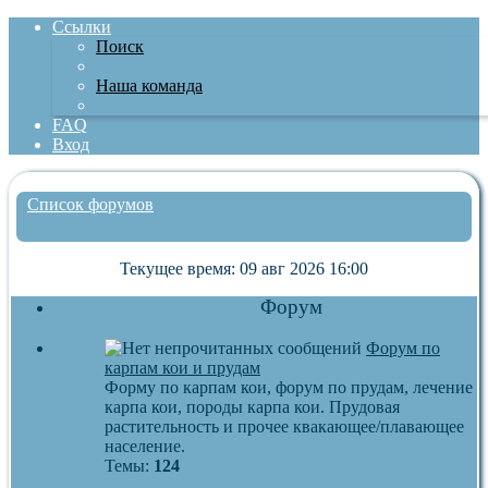
Ссылки
Поиск
Наша команда
FAQ
Вход
Список форумов
Поиск
Текущее время: 09 авг 2026 16:00
Форум
Форум по
карпам кои и прудам
Форму по карпам кои, форум по прудам, лечение
карпа кои, породы карпа кои. Прудовая
растительность и прочее квакающее/плавающее
население.
Темы:
124