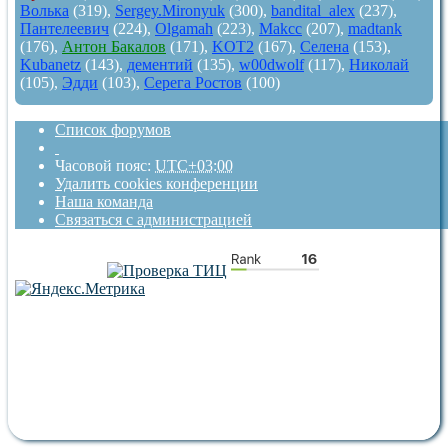
Волька
(319),
Sergey.Mironyuk
(300),
bandital_alex
(237),
Пантелеевич
(224),
Olgamah
(223),
Makcc
(207),
madtank
(176),
Антон Бакалов
(171),
KOT2
(167),
Селена
(153),
Kubanetz
(143),
дементий
(135),
w00dwolf
(117),
Николай
(105),
Эдди
(103),
Серега Ростов
(100)
Список форумов
Часовой пояс:
UTC+03:00
Удалить cookies конференции
Наша команда
Связаться с администрацией