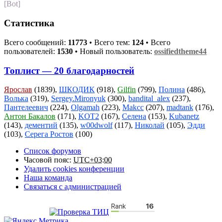
[Bot]
Статистика
Всего сообщений:
11773
• Всего тем:
124
• Всего
пользователей:
1530
• Новый пользователь:
ossifiedtheme44
Топлист — 20 благодарностей
Ярослав
(1839),
ШКОДИК
(918),
Gilfin
(799),
Полина
(486),
Волька
(319),
Sergey.Mironyuk
(300),
bandital_alex
(237),
Пантелеевич
(224),
Olgamah
(223),
Makcc
(207),
madtank
(176),
Антон Бакалов
(171),
KOT2
(167),
Селена
(153),
Kubanetz
(143),
дементий
(135),
w00dwolf
(117),
Николай
(105),
Эдди
(103),
Серега Ростов
(100)
Список форумов
Часовой пояс:
UTC+03:00
Удалить cookies конференции
Наша команда
Связаться с администрацией