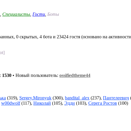
,
Специалисты
,
Гости
,
Боты
анных, 0 скрытых, 4 бота и 23424 гостя (основано на активност
ot]
:
1530
• Новый пользователь:
ossifiedtheme44
ька
(319),
Sergey.Mironyuk
(300),
bandital_alex
(237),
Пантелеевич
,
w00dwolf
(117),
Николай
(105),
Эдди
(103),
Серега Ростов
(100)