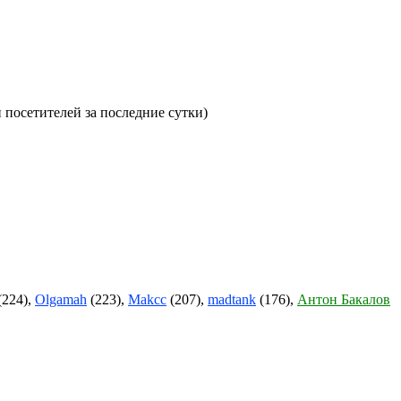
и посетителей за последние сутки)
(224),
Olgamah
(223),
Makcc
(207),
madtank
(176),
Антон Бакалов