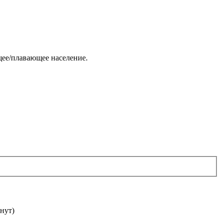
щее/плавающее население.
нут)