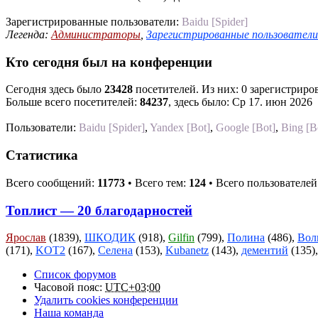
Зарегистрированные пользователи:
Baidu [Spider]
Легенда:
Администраторы
,
Зарегистрированные пользователи
Кто сегодня был на конференции
Сегодня здесь было
23428
посетителей. Из них: 0 зарегистриров
Больше всего посетителей:
84237
, здесь было: Ср 17. июн 2026
Пользователи:
Baidu [Spider]
,
Yandex [Bot]
,
Google [Bot]
,
Bing [B
Статистика
Всего сообщений:
11773
• Всего тем:
124
• Всего пользователей
Топлист — 20 благодарностей
Ярослав
(1839),
ШКОДИК
(918),
Gilfin
(799),
Полина
(486),
Вол
(171),
KOT2
(167),
Селена
(153),
Kubanetz
(143),
дементий
(135)
Список форумов
Часовой пояс:
UTC+03:00
Удалить cookies конференции
Наша команда