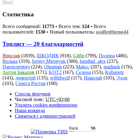
[Bot]
Статистика
Всего сообщений:
11773
• Всего тем:
124
• Всего
пользователей:
1530
• Новый пользователь:
ossifiedtheme44
Топлист — 20 благодарностей
Ярослав
(1839),
ШКОДИК
(918),
Gilfin
(799),
Полина
(486),
Волька
(319),
Sergey.Mironyuk
(300),
bandital_alex
(237),
Пантелеевич
(224),
Olgamah
(223),
Makcc
(207),
madtank
(176),
Антон Бакалов
(171),
KOT2
(167),
Селена
(153),
Kubanetz
(143),
дементий
(135),
w00dwolf
(117),
Николай
(105),
Эдди
(103),
Серега Ростов
(100)
Список форумов
Часовой пояс:
UTC+03:00
Удалить cookies конференции
Наша команда
Связаться с администрацией