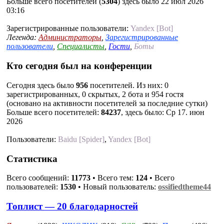
Больше всего посетителей (
5304
) здесь было 22 июл 2026
03:16
Зарегистрированные пользователи:
Yandex [Bot]
Легенда:
Администраторы
,
Зарегистрированные
пользователи
,
Специалисты
,
Гости
,
Боты
Кто сегодня был на конференции
Сегодня здесь было
956
посетителей. Из них: 0
зарегистрированных, 0 скрытых, 2 бота и 954 гостя
(основано на активности посетителей за последние сутки)
Больше всего посетителей:
84237
, здесь было: Ср 17. июн
2026
Пользователи:
Baidu [Spider]
,
Yandex [Bot]
Статистика
Всего сообщений:
11773
• Всего тем:
124
• Всего
пользователей:
1530
• Новый пользователь:
ossifiedtheme44
Топлист — 20 благодарностей