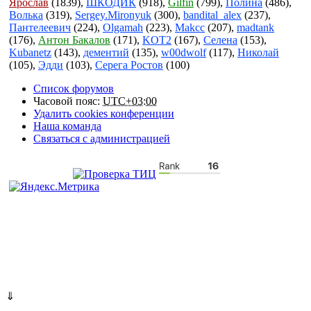
Ярослав
(1839),
ШКОДИК
(918),
Gilfin
(799),
Полина
(486),
Волька
(319),
Sergey.Mironyuk
(300),
bandital_alex
(237),
Пантелеевич
(224),
Olgamah
(223),
Makcc
(207),
madtank
(176),
Антон Бакалов
(171),
KOT2
(167),
Селена
(153),
Kubanetz
(143),
дементий
(135),
w00dwolf
(117),
Николай
(105),
Эдди
(103),
Серега Ростов
(100)
Список форумов
Часовой пояс:
UTC+03:00
Удалить cookies конференции
Наша команда
Связаться с администрацией
⇓