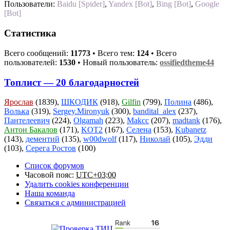
Пользователи:
Baidu [Spider]
,
Yandex [Bot]
,
Bing [Bot]
,
Google
[Bot]
Статистика
Всего сообщений:
11773
• Всего тем:
124
• Всего
пользователей:
1530
• Новый пользователь:
ossifiedtheme44
Топлист — 20 благодарностей
Ярослав
(1839),
ШКОДИК
(918),
Gilfin
(799),
Полина
(486),
Волька
(319),
Sergey.Mironyuk
(300),
bandital_alex
(237),
Пантелеевич
(224),
Olgamah
(223),
Makcc
(207),
madtank
(176),
Антон Бакалов
(171),
KOT2
(167),
Селена
(153),
Kubanetz
(143),
дементий
(135),
w00dwolf
(117),
Николай
(105),
Эдди
(103),
Серега Ростов
(100)
Список форумов
Часовой пояс:
UTC+03:00
Удалить cookies конференции
Наша команда
Связаться с администрацией