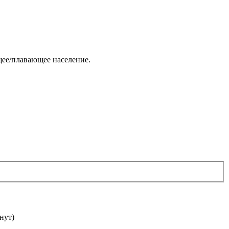
щее/плавающее население.
нут)