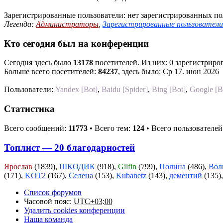
Зарегистрированные пользователи: нет зарегистрированных по
Легенда:
Администраторы
,
Зарегистрированные пользователи
Кто сегодня был на конференции
Сегодня здесь было
13178
посетителей. Из них: 0 зарегистриров
Больше всего посетителей:
84237
, здесь было: Ср 17. июн 2026
Пользователи:
Yandex [Bot]
,
Baidu [Spider]
,
Bing [Bot]
,
Google [B
Статистика
Всего сообщений:
11773
• Всего тем:
124
• Всего пользователей
Топлист — 20 благодарностей
Ярослав
(1839),
ШКОДИК
(918),
Gilfin
(799),
Полина
(486),
Вол
(171),
KOT2
(167),
Селена
(153),
Kubanetz
(143),
дементий
(135)
Список форумов
Часовой пояс:
UTC+03:00
Удалить cookies конференции
Наша команда