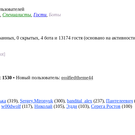
льзователей
,
Специалисты
,
Гости
,
Боты
анных, 0 скрытых, 4 бота и 13174 гостя (основано на активност
ot]
:
1530
• Новый пользователь:
ossifiedtheme44
ька
(319),
Sergey.Mironyuk
(300),
bandital_alex
(237),
Пантелеевич
,
w00dwolf
(117),
Николай
(105),
Эдди
(103),
Серега Ростов
(100)