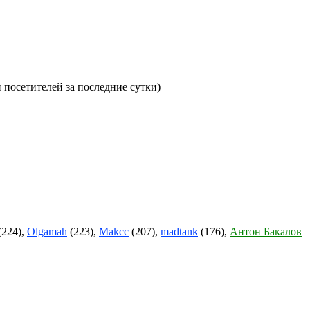
и посетителей за последние сутки)
(224),
Olgamah
(223),
Makcc
(207),
madtank
(176),
Антон Бакалов