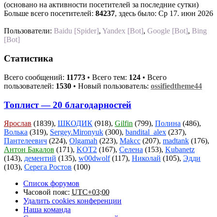
(основано на активности посетителей за последние сутки)
Больше всего посетителей:
84237
, здесь было: Ср 17. июн 2026
Пользователи:
Baidu [Spider]
,
Yandex [Bot]
,
Google [Bot]
,
Bing
[Bot]
Статистика
Всего сообщений:
11773
• Всего тем:
124
• Всего
пользователей:
1530
• Новый пользователь:
ossifiedtheme44
Топлист — 20 благодарностей
Ярослав
(1839),
ШКОДИК
(918),
Gilfin
(799),
Полина
(486),
Волька
(319),
Sergey.Mironyuk
(300),
bandital_alex
(237),
Пантелеевич
(224),
Olgamah
(223),
Makcc
(207),
madtank
(176),
Антон Бакалов
(171),
KOT2
(167),
Селена
(153),
Kubanetz
(143),
дементий
(135),
w00dwolf
(117),
Николай
(105),
Эдди
(103),
Серега Ростов
(100)
Список форумов
Часовой пояс:
UTC+03:00
Удалить cookies конференции
Наша команда