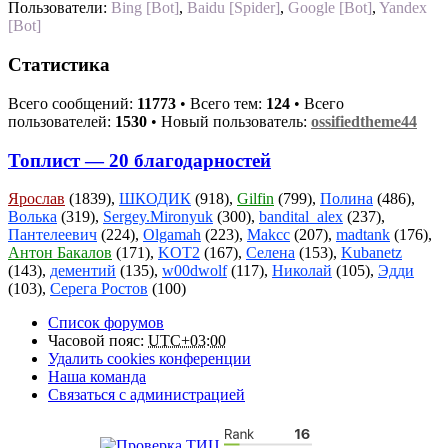
Пользователи:
Bing [Bot]
,
Baidu [Spider]
,
Google [Bot]
,
Yandex
[Bot]
Статистика
Всего сообщений:
11773
• Всего тем:
124
• Всего
пользователей:
1530
• Новый пользователь:
ossifiedtheme44
Топлист — 20 благодарностей
Ярослав
(1839),
ШКОДИК
(918),
Gilfin
(799),
Полина
(486),
Волька
(319),
Sergey.Mironyuk
(300),
bandital_alex
(237),
Пантелеевич
(224),
Olgamah
(223),
Makcc
(207),
madtank
(176),
Антон Бакалов
(171),
KOT2
(167),
Селена
(153),
Kubanetz
(143),
дементий
(135),
w00dwolf
(117),
Николай
(105),
Эдди
(103),
Серега Ростов
(100)
Список форумов
Часовой пояс:
UTC+03:00
Удалить cookies конференции
Наша команда
Связаться с администрацией