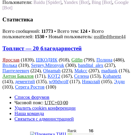
Пользователи:
Baidu [Spider]
,
Yandex [Bot]
,
Bing [Bot]
,
Google
[Bot]
Статистика
Всего сообщений:
11773
• Всего тем:
124
• Всего
пользователей:
1530
• Новый пользователь:
ossifiedtheme44
Топлист — 20 благодарностей
Ярослав
(1839),
ШКОДИК
(918),
Gilfin
(799),
Полина
(486),
Волька
(319),
Sergey.Mironyuk
(300),
bandital_alex
(237),
Пантелеевич
(224),
Olgamah
(223),
Makcc
(207),
madtank
(176),
Антон Бакалов
(171),
KOT2
(167),
Селена
(153),
Kubanetz
(143),
дементий
(135),
w00dwolf
(117),
Николай
(105),
Эдди
(103),
Серега Ростов
(100)
Список форумов
Часовой пояс:
UTC+03:00
Удалить cookies конференции
Наша команда
Связаться с администрацией