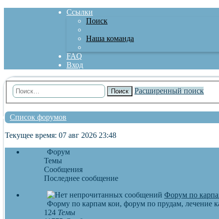
Ссылки
Поиск
Наша команда
FAQ
Вход
Расширенный поиск
Поиск
Список форумов
Текущее время: 07 авг 2026 23:48
Форум
Темы
Сообщения
Последнее сообщение
Форум по карпа
Форму по карпам кои, форум по прудам, лечение к
124
Темы