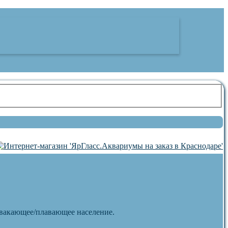
 квакающее/плавающее население.