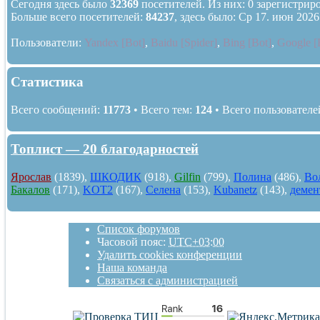
Сегодня здесь было
32369
посетителей. Из них: 0 зарегистриро
Больше всего посетителей:
84237
, здесь было: Ср 17. июн 2026
Пользователи:
Yandex [Bot]
,
Baidu [Spider]
,
Bing [Bot]
,
Google [
Статистика
Всего сообщений:
11773
• Всего тем:
124
• Всего пользователе
Топлист — 20 благодарностей
Ярослав
(1839),
ШКОДИК
(918),
Gilfin
(799),
Полина
(486),
Во
Бакалов
(171),
KOT2
(167),
Селена
(153),
Kubanetz
(143),
демен
Список форумов
Часовой пояс:
UTC+03:00
Удалить cookies конференции
Наша команда
Связаться с администрацией