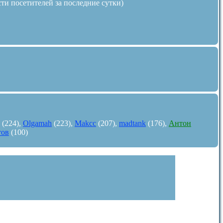
сти посетителей за последние сутки)
(224),
Olgamah
(223),
Makcc
(207),
madtank
(176),
Антон
тов
(100)