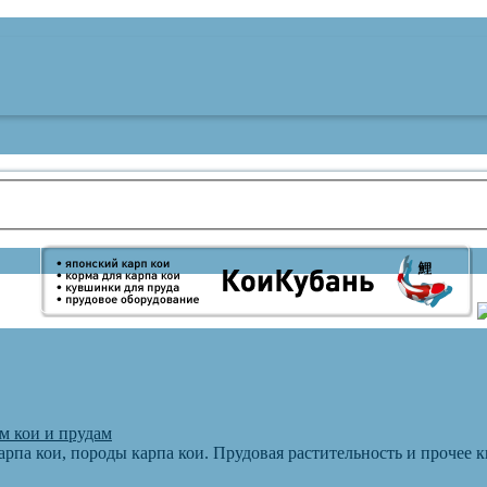
м кои и прудам
арпа кои, породы карпа кои. Прудовая растительность и прочее