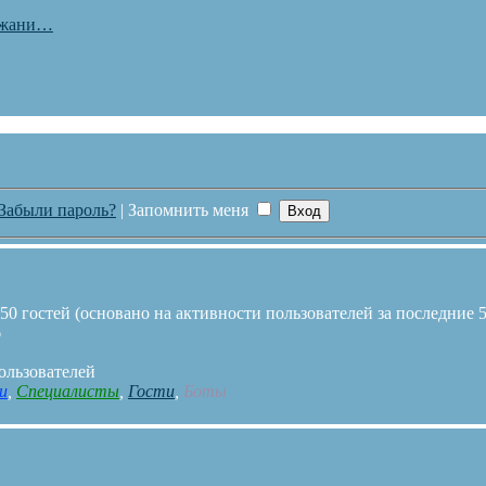
ржани…
Забыли пароль?
|
Запомнить меня
50 гостей (основано на активности пользователей за последние 
6
ользователей
и
,
Специалисты
,
Гости
,
Боты