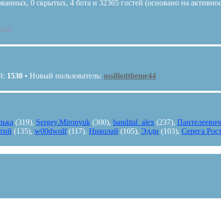
ванных, 0 скрытых, 4 бота и 32365 гостей (основано на активно
Bot]
й:
1530
• Новый пользователь:
ossifiedtheme44
лька
(319),
Sergey.Mironyuk
(300),
bandital_alex
(237),
Пантелеевич
тий
(135),
w00dwolf
(117),
Николай
(105),
Эдди
(103),
Серега Рос