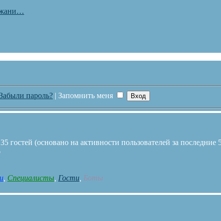
ржани…
Забыли пароль?
|
Запомнить меня
35 гостей (основано на активности пользователей за последние 
6
и
,
Специалисты
,
Гости
,
Боты