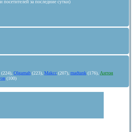
ти посетителей за последние сутки)
(224),
Olgamah
(223),
Makcc
(207),
madtank
(176),
Антон
тов
(100)