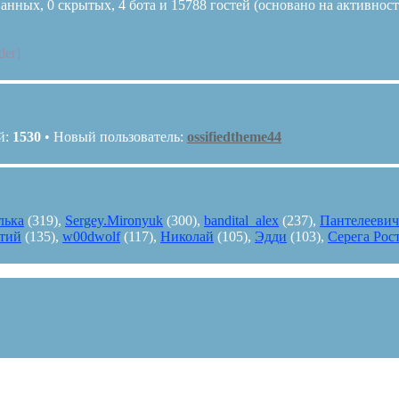
анных, 0 скрытых, 4 бота и 15788 гостей (основано на активнос
der]
й:
1530
• Новый пользователь:
ossifiedtheme44
лька
(319),
Sergey.Mironyuk
(300),
bandital_alex
(237),
Пантелеевич
тий
(135),
w00dwolf
(117),
Николай
(105),
Эдди
(103),
Серега Рос