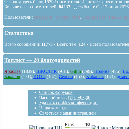
Сегодня здесь было
15792
посетителя. Из них: 0 зарегистриров
Больше всего посетителей:
84237
, здесь было: Ср 17. июн 2026
Пользователи:
Bing [Bot]
,
Yandex [Bot]
,
Google [Bot]
,
Baidu [Spi
Статистика
Всего сообщений:
11773
• Всего тем:
124
• Всего пользователе
Топлист — 20 благодарностей
Ярослав
(1839),
ШКОДИК
(918),
Gilfin
(799),
Полина
(486),
Во
Бакалов
(171),
KOT2
(167),
Селена
(153),
Kubanetz
(143),
демен
Список форумов
Часовой пояс:
UTC+03:00
Удалить cookies конференции
Наша команда
Связаться с администрацией