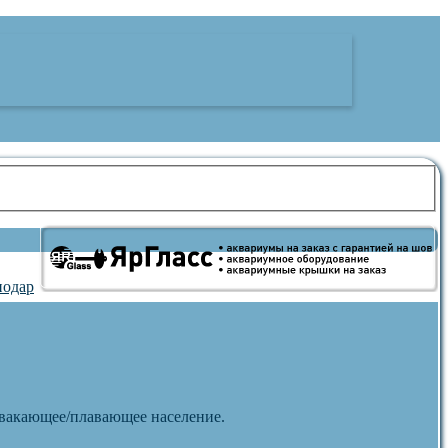
 квакающее/плавающее население.