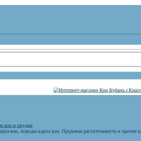
м кои и прудам
арпа кои, породы карпа кои. Прудовая растительность и прочее