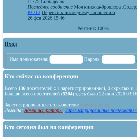
11775
Сообщения
Последнее сообщение
Моя книжка-брошюра .Соде
KOT2
Перейти к последнему сообщению
26 фев 2026 15:46
Рейтинг: 100%
Вход
Имя пользователя:
Пароль:
Кто сейчас на конференции
Всего
136
посетителей :: 1 зарегистрированный, 0 скрытых и 1
Больше всего посетителей (
5304
) здесь было 22 июл 2026 03:1
Зарегистрированные пользователи:
Baidu [Spider]
Легенда:
Администраторы
,
Зарегистрированные пользовател
Кто сегодня был на конференции