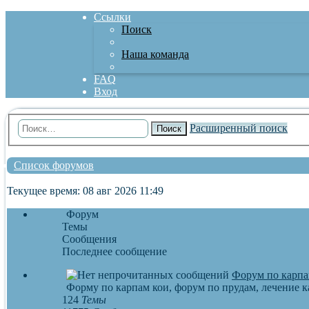
Ссылки
Поиск
Наша команда
FAQ
Вход
Расширенный поиск
Поиск
Список форумов
Текущее время: 08 авг 2026 11:49
Форум
Темы
Сообщения
Последнее сообщение
Форум по карпа
Форму по карпам кои, форум по прудам, лечение к
124
Темы