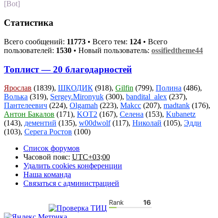
[Bot]
Статистика
Всего сообщений:
11773
• Всего тем:
124
• Всего
пользователей:
1530
• Новый пользователь:
ossifiedtheme44
Топлист — 20 благодарностей
Ярослав
(1839),
ШКОДИК
(918),
Gilfin
(799),
Полина
(486),
Волька
(319),
Sergey.Mironyuk
(300),
bandital_alex
(237),
Пантелеевич
(224),
Olgamah
(223),
Makcc
(207),
madtank
(176),
Антон Бакалов
(171),
KOT2
(167),
Селена
(153),
Kubanetz
(143),
дементий
(135),
w00dwolf
(117),
Николай
(105),
Эдди
(103),
Серега Ростов
(100)
Список форумов
Часовой пояс:
UTC+03:00
Удалить cookies конференции
Наша команда
Связаться с администрацией