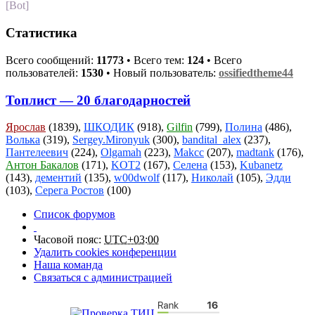
[Bot]
Статистика
Всего сообщений:
11773
• Всего тем:
124
• Всего
пользователей:
1530
• Новый пользователь:
ossifiedtheme44
Топлист — 20 благодарностей
Ярослав
(1839),
ШКОДИК
(918),
Gilfin
(799),
Полина
(486),
Волька
(319),
Sergey.Mironyuk
(300),
bandital_alex
(237),
Пантелеевич
(224),
Olgamah
(223),
Makcc
(207),
madtank
(176),
Антон Бакалов
(171),
KOT2
(167),
Селена
(153),
Kubanetz
(143),
дементий
(135),
w00dwolf
(117),
Николай
(105),
Эдди
(103),
Серега Ростов
(100)
Список форумов
Часовой пояс:
UTC+03:00
Удалить cookies конференции
Наша команда
Связаться с администрацией