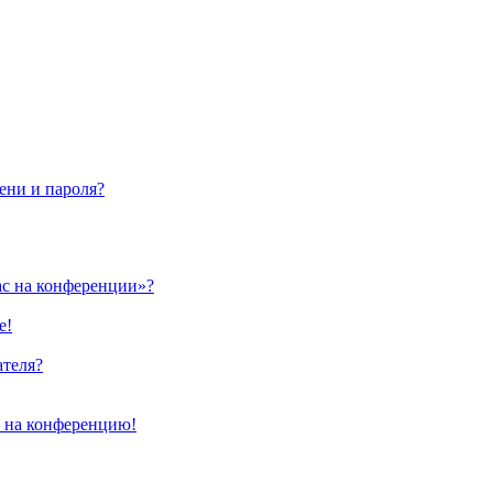
ени и пароля?
ас на конференции»?
е!
ателя?
и на конференцию!