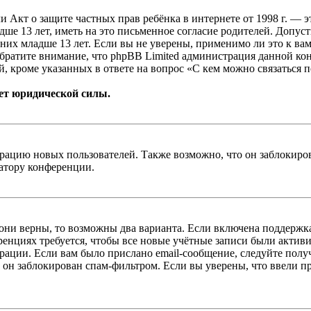
, или Акт о защите частных прав ребёнка в интернете от 1998 г.
е 13 лет, иметь на это письменное согласие родителей. Допус
х младше 13 лет. Если вы не уверены, применимо ли это к вам
Обратите внимание, что phpBB Limited администрация данной к
, кроме указанных в ответе на вопрос «С кем можно связаться 
ет юридической силы.
цию новых пользователей. Также возможно, что он заблокирова
ратору конференции.
 они верны, то возможны два варианта. Если включена поддержка
енциях требуется, чтобы все новые учётные записи были актив
трации. Если вам было прислано email-сообщение, следуйте пол
 он заблокирован спам-фильтром. Если вы уверены, что ввели пр