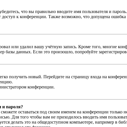
бедитесь, что вы правильно вводите имя пользователя и пароль
ыт доступ к конференции. Также возможно, что допущена ошибка
овал или удалил вашу учётную запись. Кроме того, многие кон
р базы данных. Если это произошло, попробуйте зарегистрироват
легко получить новый. Перейдите на страницу входа на конфер
енцию.
министратором конференции.
и и пароля?
ы сможете оставаться под своим именем на конференции только н
писью. Для того чтобы вам не приходилось вводить имя пользова
тся делать это на общедоступном компьютере, например в библи