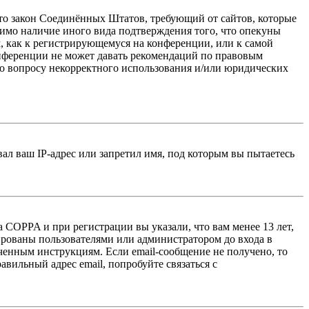
 — это закон Соединённых Штатов, требующий от сайтов, которые
тимо наличие иного вида подтверждения того, что опекуны
, как к регистрирующемуся на конференции, или к самой
онференции не может давать рекомендаций по правовым
по вопросу некорректного использования и/или юридических
л ваш IP-адрес или запретил имя, под которым вы пытаетесь
 COPPA и при регистрации вы указали, что вам менее 13 лет,
ированы пользователями или администратором до входа в
ученным инструкциям. Если email-сообщение не получено, то
авильный адрес email, попробуйте связаться с