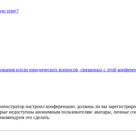
ную тему?
зования и/или юридических вопросов, связанных с этой конфере
администратор настроил конференцию: должны ли вы зарегистриро
рые недоступны анонимным пользователям: аватары, личные сообщ
екомендуем это сделать.