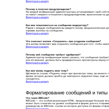
Вернуться к началу
Почему я получил предупреждение?
На каждой конференции администраторы устанавливают свой собстве
не имеет никакого отношения к предупреждениям, вынесенным на да
Вернуться к началу
Как мне пожаловаться на сообщения модератору?
Рядом с каждым сообщением вы увидите кнопку, предназначенную дл
оправки жалобы на сообщение.
Вернуться к началу
Что означает кнопка «Сохранить» при создании сообщения?
Эта кнопка позволяет вам сохранять сообщения для того, чтобы зако
Вернуться к началу
Почему моё сообщение требует одобрения?
Администратор конференции может решить, что сообщения требуют п
или её мнению, должны быть предварительно просмотрены перед от
Вернуться к началу
Как мне вновь поднять мою тему?
Щёлкнув по ссылке «Поднять тему» при просмотре темы, вы можете «
время, которое должно пройти до повторного поднятия темы, ещё не
находитесь.
Вернуться к началу
Форматирование сообщений и типы
Что такое BBCode?
BBCode — это особая реализация HTML, предлагающая большие воз
может быть отключён на уровне сообщения в форме для его отправки.
руководству по BBCode, ссылка на которое доступна из формы отпра
Вернуться к началу