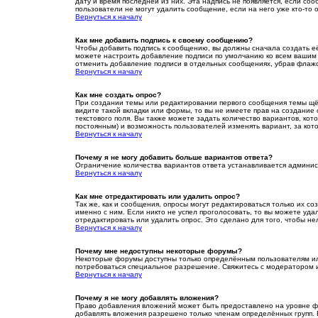
дату и время последней из них. Эта надпись не появляется, если с
пользователи не могут удалить сообщение, если на него уже кто-то 
Вернуться к началу
Как мне добавить подпись к своему сообщению?
Чтобы добавить подпись к сообщению, вы должны сначала создать е
можете настроить добавление подписи по умолчанию ко всем вашим 
отменить добавление подписи в отдельных сообщениях, убрав флаж
Вернуться к началу
Как мне создать опрос?
При создании темы или редактировании первого сообщения темы щё
видите такой вкладки или формы, то вы не имеете прав на создание 
текстового поля. Вы также можете задать количество вариантов, кот
постоянным) и возможность пользователей изменять вариант, за кот
Вернуться к началу
Почему я не могу добавить больше вариантов ответа?
Ограничение количества вариантов ответа устанавливается админи
Вернуться к началу
Как мне отредактировать или удалить опрос?
Так же, как и сообщения, опросы могут редактироваться только их 
именно с ним. Если никто не успел проголосовать, то вы можете уд
отредактировать или удалить опрос. Это сделано для того, чтобы не
Вернуться к началу
Почему мне недоступны некоторые форумы?
Некоторые форумы доступны только определённым пользователям или
потребоваться специальное разрешение. Свяжитесь с модератором 
Вернуться к началу
Почему я не могу добавлять вложения?
Право добавления вложений может быть предоставлено на уровне ф
добавлять вложения разрешено только членам определённых групп. 