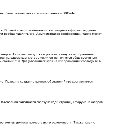
жет быть реализована с использованием BBCode.
сть. Полный список смайликов можно увидеть в форме создания
или вообще удалить его. Администратор конференции также может
енцию. Если нет, вы должны указать ссылку на изображение,
щиеся на вашем компьютере (если он не является общедоступным
сайты и т. п. Для указания ссылок на изображения используйте в
еле. Права на создание важных объявлений предоставляются
Объявления появляются вверху каждой страницы форума, в котором
тому вы должны прочесть их по возможности. Так же, как и с