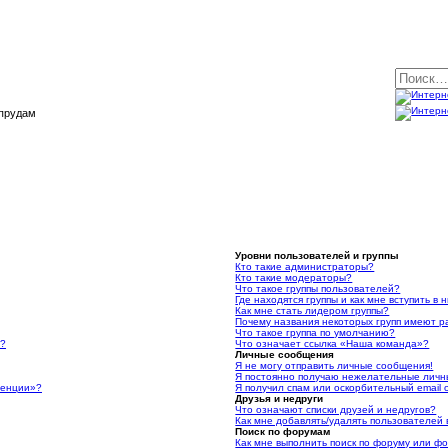
 прудам
Уровни пользователей и группы
Кто такие администраторы?
Кто такие модераторы?
Что такое группы пользователей?
Где находятся группы и как мне вступить в 
Как мне стать лидером группы?
Почему названия некоторых групп имеют р
Что такое группа по умолчанию?
я?
Что означает ссылка «Наша команда»?
Личные сообщения
Я не могу отправить личные сообщения!
Я постоянно получаю нежелательные личн
ренции»?
Я получил спам или оскорбительный email о
Друзья и недруги
Что означают списки друзей и недругов?
Как мне добавлять/удалять пользователей 
Поиск по форумам
Как мне выполнить поиск по форуму или ф