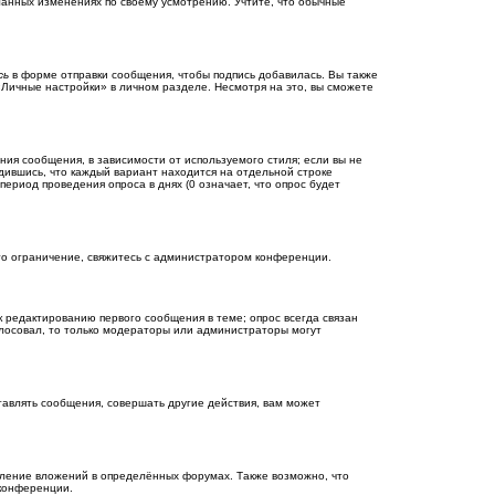
еланных изменениях по своему усмотрению. Учтите, что обычные
сь
в форме отправки сообщения, чтобы подпись добавилась. Вы также
Личные настройки» в личном разделе. Несмотря на это, вы сможете
ия сообщения, в зависимости от используемого стиля; если вы не
едившись, что каждый вариант находится на отдельной строке
ериод проведения опроса в днях (0 означает, что опрос будет
то ограничение, свяжитесь с администратором конференции.
к редактированию первого сообщения в теме; опрос всегда связан
голосовал, то только модераторы или администраторы могут
авлять сообщения, совершать другие действия, вам может
ление вложений в определённых форумах. Также возможно, что
 конференции.