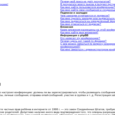
Почему мой поиск не даёт результатов?
ренцию!
В результате моего поиска я получил пусту
Как мне найти пользователя конференции
Как мне найти свои сообщения и созданн
Подписки и закладки
Чем закладки отличаются от подписок?
Как мне сделать закладку или подписатьс
Как мне подписаться на определённый фо
Как мне отказаться от подписки?
Вложения
Какие вложения разрешены на этой конф
Как мне найти мои вложения?
Информация о phpBB
Кто написал эту конференцию?
Почему здесь нет такой-то функции?
С кем можно связаться по вопросу некорре
конференцией?
Как мне связаться с администратором ко
я
тор настроил конференцию: должны ли вы зарегистрироваться, чтобы размещать сообщения
 личные сообщения, отправка email-сообщений, участие в группах и т. д. Регистрация зай
о защите частных прав ребёнка в интернете от 1998 г. — это закон Соединённых Штатов, тре
асие родителей. Допустимо наличие иного вида подтверждения того, что опекуны разреш
уся на конференции, или к самой конференции, обратитесь за помощью к юрисконсульту. 