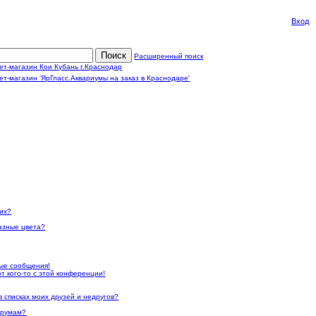
Вход
Поиск
Расширенный поиск
них?
азные цвета?
ые сообщения!
т кого-то с этой конференции!
в списках моих друзей и недругов?
орумам?