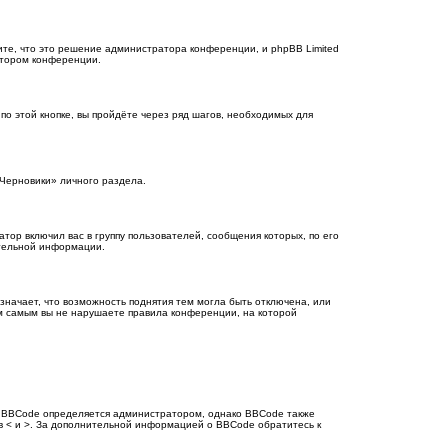
те, что это решение администратора конференции, и phpBB Limited
атором конференции.
о этой кнопке, вы пройдёте через ряд шагов, необходимых для
«Черновики» личного раздела.
ор включил вас в группу пользователей, сообщения которых, по его
ительной информации.
значает, что возможность поднятия тем могла быть отключена, или
тем самым вы не нарушаете правила конференции, на которой
 BBCode определяется администратором, однако BBCode также
е в < и >. За дополнительной информацией о BBCode обратитесь к