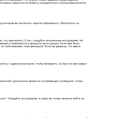
м можно связаться по вопросу некорректного использования и/или
д которым вы пытаетесь зарегистрироваться. Обратитесь за
и, что вам менее 13 лет, следуйте полученным инструкциям. На
рмация отображается в процессе регистрации. Если вам было
о он заблокирован спам-фильтром. Если вы уверены, что ввели
житесь с администратором, чтобы проверить, не был ли вам закрыт
зователей, длительное время не оставляющих сообщения, чтобы
роль?
. Следуйте инструкциям, и скоро вы снова сможете войти на