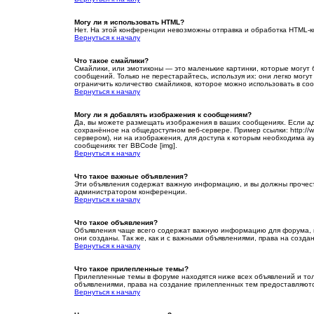
Могу ли я использовать HTML?
Нет. На этой конференции невозможны отправка и обработка HTML-
Вернуться к началу
Что такое смайлики?
Смайлики, или эмотиконы — это маленькие картинки, которые могут б
сообщений. Только не перестарайтесь, используя их: они легко мо
ограничить количество смайликов, которое можно использовать в со
Вернуться к началу
Могу ли я добавлять изображения к сообщениям?
Да, вы можете размещать изображения в ваших сообщениях. Если ад
сохранённое на общедоступном веб-сервере. Пример ссылки: http://w
сервером), ни на изображения, для доступа к которым необходима ау
сообщениях тег BBCode [img].
Вернуться к началу
Что такое важные объявления?
Эти объявления содержат важную информацию, и вы должны прочесть
администратором конференции.
Вернуться к началу
Что такое объявления?
Объявления чаще всего содержат важную информацию для форума, на
они созданы. Так же, как и с важными объявлениями, права на созд
Вернуться к началу
Что такое прилепленные темы?
Прилепленные темы в форуме находятся ниже всех объявлений и толь
объявлениями, права на создание прилепленных тем предоставляют
Вернуться к началу