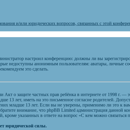
зования и/или юридических вопросов, связанных с этой конфер
администратор настроил конференцию: должны ли вы зарегистриро
рые недоступны анонимным пользователям: аватары, личные сооб
рекомендуем это сделать.
), или Акт о защите частных прав ребёнка в интернете от 1998 г.
ше 13 лет, иметь на это письменное согласие родителей. Допус
их младше 13 лет. Если вы не уверены, применимо ли это к вам
Обратите внимание, что phpBB Limited администрация данной к
, кроме указанных в ответе на вопрос «С кем можно связаться
еет юридической силы.