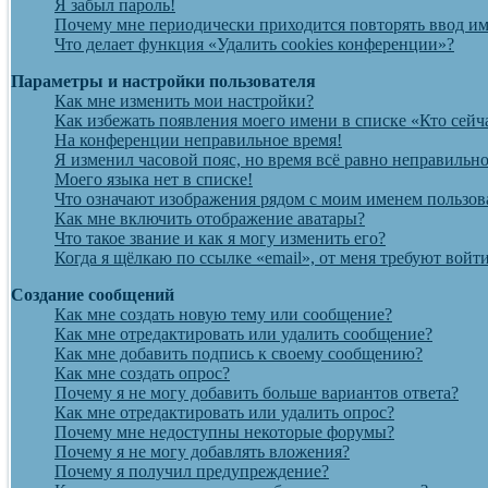
Я забыл пароль!
Почему мне периодически приходится повторять ввод им
Что делает функция «Удалить cookies конференции»?
Параметры и настройки пользователя
Как мне изменить мои настройки?
Как избежать появления моего имени в списке «Кто сейч
На конференции неправильное время!
Я изменил часовой пояс, но время всё равно неправильно
Моего языка нет в списке!
Что означают изображения рядом с моим именем пользов
Как мне включить отображение аватары?
Что такое звание и как я могу изменить его?
Когда я щёлкаю по ссылке «email», от меня требуют вой
Создание сообщений
Как мне создать новую тему или сообщение?
Как мне отредактировать или удалить сообщение?
Как мне добавить подпись к своему сообщению?
Как мне создать опрос?
Почему я не могу добавить больше вариантов ответа?
Как мне отредактировать или удалить опрос?
Почему мне недоступны некоторые форумы?
Почему я не могу добавлять вложения?
Почему я получил предупреждение?