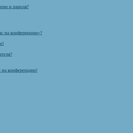
ени и пароля?
ас на конференции»?
е!
ателя?
ти на конференцию!