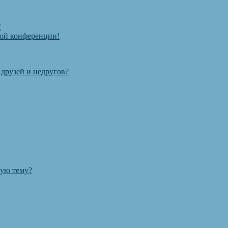
!
той конференции!
 друзей и недругов?
ную тему?