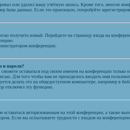
ровал или удалил вашу учётную запись. Кроме того, многие кон
р базы данных. Если это произошло, попробуйте зарегистрирова
 легко получить новый. Перейдите на страницу входа на конфер
ренцию.
министратором конференции.
и и пароля?
ы сможете оставаться под своим именем на конференции только н
писью. Для того чтобы вам не приходилось вводить имя пользова
ется делать это на общедоступном компьютере, например в библи
атор отключил эту функцию.
вам оставаться авторизованным на этой конференции, а также в
ором. Если вы испытываете трудности с входом на конференцию 