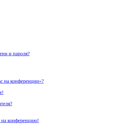
ени и пароля?
ас на конференции»?
е!
ателя?
и на конференцию!