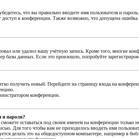
бедитесь, что вы правильно вводите имя пользователя и пароль
ыт доступ к конференции. Также возможно, что допущена ошибка
овал или удалил вашу учётную запись. Кроме того, многие кон
р базы данных. Если это произошло, попробуйте зарегистрироват
легко получить новый. Перейдите на страницу входа на конфер
енцию.
министратором конференции.
и и пароля?
ы сможете оставаться под своим именем на конференции только н
писью. Для того чтобы вам не приходилось вводить имя пользова
тся делать это на общедоступном компьютере, например в библи