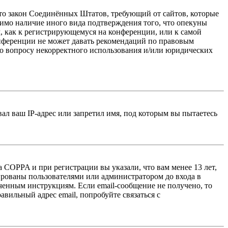
 — это закон Соединённых Штатов, требующий от сайтов, которые
тимо наличие иного вида подтверждения того, что опекуны
, как к регистрирующемуся на конференции, или к самой
онференции не может давать рекомендаций по правовым
по вопросу некорректного использования и/или юридических
л ваш IP-адрес или запретил имя, под которым вы пытаетесь
 COPPA и при регистрации вы указали, что вам менее 13 лет,
ированы пользователями или администратором до входа в
ученным инструкциям. Если email-сообщение не получено, то
авильный адрес email, попробуйте связаться с