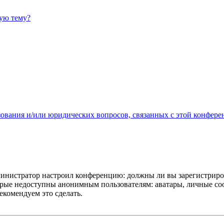
ную тему?
зования и/или юридических вопросов, связанных с этой конфере
администратор настроил конференцию: должны ли вы зарегистриро
рые недоступны анонимным пользователям: аватары, личные сообщ
екомендуем это сделать.