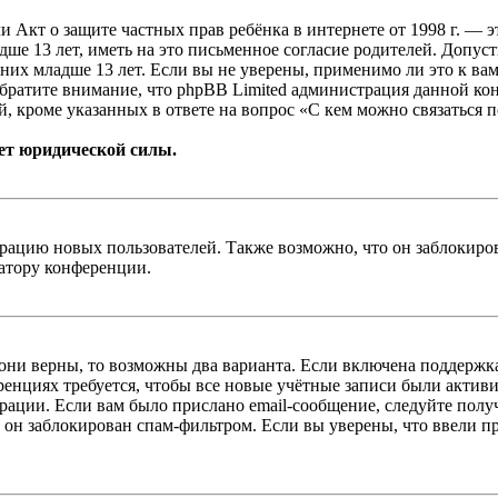
, или Акт о защите частных прав ребёнка в интернете от 1998 г.
е 13 лет, иметь на это письменное согласие родителей. Допус
х младше 13 лет. Если вы не уверены, применимо ли это к вам
Обратите внимание, что phpBB Limited администрация данной к
, кроме указанных в ответе на вопрос «С кем можно связаться 
ет юридической силы.
цию новых пользователей. Также возможно, что он заблокирова
ратору конференции.
 они верны, то возможны два варианта. Если включена поддержка
енциях требуется, чтобы все новые учётные записи были актив
трации. Если вам было прислано email-сообщение, следуйте пол
 он заблокирован спам-фильтром. Если вы уверены, что ввели пр