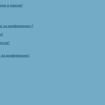
ени и пароля?
ас на конференции»?
е!
ателя?
ти на конференцию!