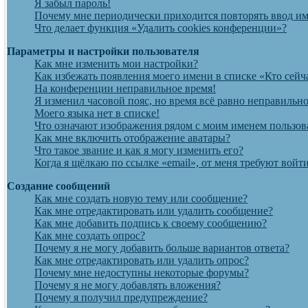
Я забыл пароль!
Почему мне периодически приходится повторять ввод им
Что делает функция «Удалить cookies конференции»?
Параметры и настройки пользователя
Как мне изменить мои настройки?
Как избежать появления моего имени в списке «Кто сейч
На конференции неправильное время!
Я изменил часовой пояс, но время всё равно неправильно
Моего языка нет в списке!
Что означают изображения рядом с моим именем пользов
Как мне включить отображение аватары?
Что такое звание и как я могу изменить его?
Когда я щёлкаю по ссылке «email», от меня требуют вой
Создание сообщений
Как мне создать новую тему или сообщение?
Как мне отредактировать или удалить сообщение?
Как мне добавить подпись к своему сообщению?
Как мне создать опрос?
Почему я не могу добавить больше вариантов ответа?
Как мне отредактировать или удалить опрос?
Почему мне недоступны некоторые форумы?
Почему я не могу добавлять вложения?
Почему я получил предупреждение?