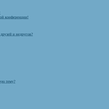
!
той конференции!
 друзей и недругов?
ную тему?