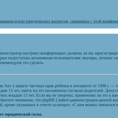
зования и/или юридических вопросов, связанных с этой конфер
администратор настроил конференцию: должны ли вы зарегистриро
рые недоступны анонимным пользователям: аватары, личные сооб
рекомендуем это сделать.
), или Акт о защите частных прав ребёнка в интернете от 1998 г.
ше 13 лет, иметь на это письменное согласие родителей. Допус
их младше 13 лет. Если вы не уверены, применимо ли это к вам
Обратите внимание, что phpBB Limited администрация данной к
, кроме указанных в ответе на вопрос «С кем можно связаться
еет юридической силы.