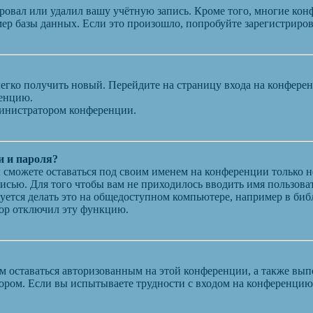
ровал или удалил вашу учётную запись. Кроме того, многие кон
р базы данных. Если это произошло, попробуйте зарегистрирова
 легко получить новый. Перейдите на страницу входа на конфер
ренцию.
министратором конференции.
и и пароля?
ы сможете оставаться под своим именем на конференции только н
писью. Для того чтобы вам не приходилось вводить имя пользова
ется делать это на общедоступном компьютере, например в библи
атор отключил эту функцию.
вам оставаться авторизованным на этой конференции, а также в
ором. Если вы испытываете трудности с входом на конференцию 