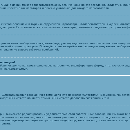
. Одно из них может относиться к вашему званию, обычно это звёздочки, квадратики или 
ение известно как «аватара» и обычно уникально для каждого пользователя.
 с использованием четырёх инструментов: «Граватар», «Галерея аватар», «Удалённая ава
ть доступны. Если вы не можете использовать аватары, свяжитесь с администратором конф
зданных вами сообщений или идентифицируют определённых пользователей: например, м
влены её администратором. Пожалуйста, не засоряйте конференцию ненужными сообщениям
ят значение вашего счётчика сообщений.
нференцию!
общения другим пользователям через встроенную в конференцию форму, и только если адм
ми пользователями.
». Для размещения сообщения в теме щёлкните по кнопке «Ответить». Возможно, придётся
имер: «Вы можете начинать темы», «Вы можете добавлять вложения» и т. п.
и, вы можете редактировать и удалять только свои собственные сообщения. Вы можете п
времени после его создания. Если кто-то уже ответил на сообщение, то под ним появится
ообщение редактировал администратор или модератор, хотя они могут сами написать о сд
ответил.