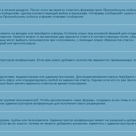
ё в личном разделе. После этого вы можете отметить флажком пункт
Присоединить подпи
сообщениям, сделав соответствующий выбор в параграфе «Отправка сообщений» пункта «
ок
Присоединить подпись
в форме отправки сообщения.
лкните на вкладке или перейдите в форму
Создать опрос
под основной формой для создан
опросов. Укажите вопрос и как минимум два варианта ответа в соответствующих полях, уб
орые могут выбрать пользователи при голосовании, с помощью опции «Вариантов ответа», п
орый они проголосовали.
стратором конференции. Если вам нужно добавить количество вариантов, превышающее э
создателями, модераторами или администраторами. Для редактирования опроса перейдите 
алить опрос или отредактировать любой из вариантов ответа. Однако если кто-то уже про
льзя было менять варианты ответов во время голосования.
 группам пользователей. Чтобы просматривать такие форумы, создавать в них темы и ост
или администратором конференции для получения такого разрешения.
орума, группы или пользователя. Администратор конференции может не разрешить добав
Если вы не знаете, почему не можете добавлять вложения, свяжитесь с администратором