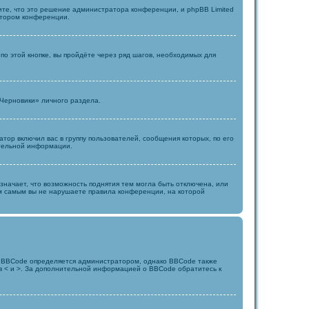
те, что это решение администратора конференции, и phpBB Limited
атором конференции.
о этой кнопке, вы пройдёте через ряд шагов, необходимых для
«Черновики» личного раздела.
ор включил вас в группу пользователей, сообщения которых, по его
ительной информации.
значает, что возможность поднятия тем могла быть отключена, или
тем самым вы не нарушаете правила конференции, на которой
 BBCode определяется администратором, однако BBCode также
е в < и >. За дополнительной информацией о BBCode обратитесь к