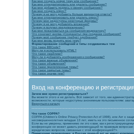
Как мне создать новую тему или сообщение?
Как мне отредактировать или удалить сообщение?
Как мне добавить подпись к своему сообщению?
Как мне создать опрос?
Почему я не могу добавить больше вариантов ответа?
Как мне отредактировать или удалить опрос?
Почему мне недоступны некоторые форумы?
Почему я не могу добавлять вложения?
Почему я получил предупреждение?
Как мне пожаловаться на сообщения модератору?
Что означает кнопка «Сохранить» при создании сообщения?
Почему моё сообщение требует одобрения?
Как мне вновь поднять мою тему?
Форматирование сообщений и типы создаваемых тем
Что такое BBCode?
Могу ли я использовать HTML?
Что такое смайлики?
Могу ли я добавлять изображения к сообщениям?
Что такое важные объявления?
Что такое объявления?
Что такое прилепленные темы?
Что такое закрытые темы?
Что такое значки тем?
Вход на конференцию и регистраци
Зачем мне нужно регистрироваться?
Вы можете этого и не делать. Всё зависит от того, как администра
возможности, которые недоступны анонимным пользователям: аватары,
Вернуться к началу
Что такое COPPA?
COPPA (Children’s Online Privacy Protection Act of 1998), или Акт 
несовершеннолетних младше 13 лет, иметь на это письменное согл
Если вы не уверены, применимо ли это к вам, как к регистрирующем
конференции не может давать рекомендаций по правовым вопросам и 
юридических вопросов, связанных с этой конференцией?».
Примечание переводчика: в России данный акт не имеет юридиче