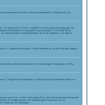
д которым вы пытаетесь зарегистрироваться. Обратитесь за
и, что вам менее 13 лет, следуйте полученным инструкциям. На
рмация отображается в процессе регистрации. Если вам было
о он заблокирован спам-фильтром. Если вы уверены, что ввели
житесь с администратором, чтобы проверить, не был ли вам закрыт
зователей, длительное время не оставляющих сообщения, чтобы
роль?
. Следуйте инструкциям, и скоро вы снова сможете войти на
елано для того, чтобы никто другой не смог воспользоваться вашей
входе на конференцию. Не рекомендуется делать это на
тор отключил эту функцию.