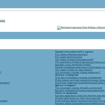
оиск
Уровни пользователей и группы
Кто такие администраторы?
Кто такие модераторы?
Что такое группы пользователей?
Где находятся группы и как мне вступить в 
Как мне стать лидером группы?
Почему названия некоторых групп имеют р
Что такое группа по умолчанию?
я?
Что означает ссылка «Наша команда»?
Личные сообщения
Я не могу отправить личные сообщения!
Я постоянно получаю нежелательные личн
ренции»?
Я получил спам или оскорбительный email о
Друзья и недруги
Что означают списки друзей и недругов?
Как мне добавлять/удалять пользователей 
Поиск по форумам
Как мне выполнить поиск по форуму или ф
Почему мой поиск не даёт результатов?
ренцию!
В результате моего поиска я получил пусту
Как мне найти пользователя конференции