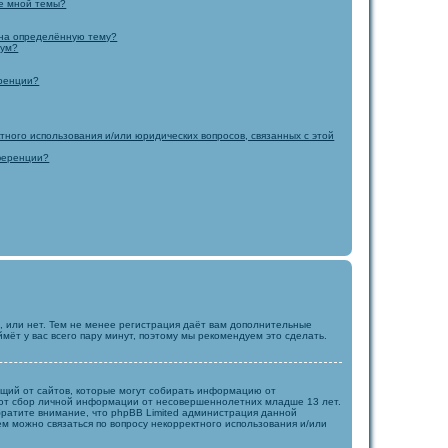
ые мной темы?
я на определённую тему?
рум?
еренции?
ктного использования и/или юридических вопросов, связанных с этой
нференции?
, или нет. Тем не менее регистрация даёт вам дополнительные
мёт у вас всего пару минут, поэтому мы рекомендуем это сделать.
бующий от сайтов, которые могут собирать информацию от
ают сбор личной информации от несовершеннолетних младше 13 лет.
Обратите внимание, что phpBB Limited администрация данной
м можно связаться по вопросу некорректного использования и/или