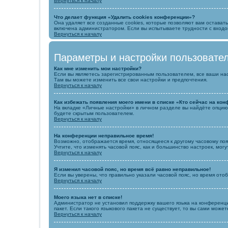
Вернуться к началу
Что делает функция «Удалить cookies конференции»?
Она удаляет все созданные cookies, которые позволяют вам остават
включена администратором. Если вы испытываете трудности с входо
Вернуться к началу
Параметры и настройки пользовате
Как мне изменить мои настройки?
Если вы являетесь зарегистрированным пользователем, все ваши на
Там вы можете изменить все свои настройки и предпочтения.
Вернуться к началу
Как избежать появления моего имени в списке «Кто сейчас на ко
На вкладке «Личные настройки» в личном разделе вы найдёте опци
будете скрытым пользователем.
Вернуться к началу
На конференции неправильное время!
Возможно, отображается время, относящееся к другому часовому поясу,
Учтите, что изменять часовой пояс, как и большинство настроек, мо
Вернуться к началу
Я изменил часовой пояс, но время всё равно неправильное!
Если вы уверены, что правильно указали часовой пояс, но время от
Вернуться к началу
Моего языка нет в списке!
Администратор не установил поддержку вашего языка на конференци
пакет. Если такого языкового пакета не существует, то вы сами мо
Вернуться к началу