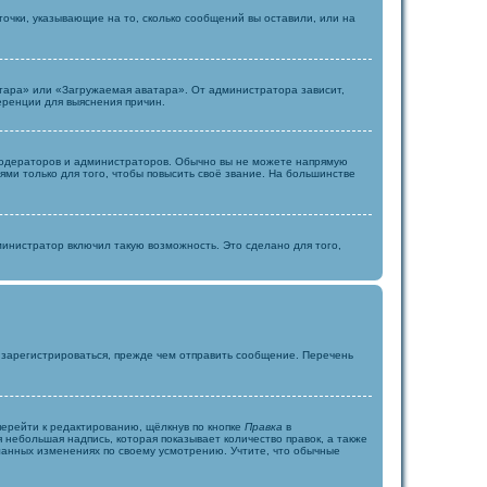
точки, указывающие на то, сколько сообщений вы оставили, или на
тара» или «Загружаемая аватара». От администратора зависит,
еренции для выяснения причин.
одераторов и администраторов. Обычно вы не можете напрямую
и только для того, чтобы повысить своё звание. На большинстве
инистратор включил такую возможность. Это сделано для того,
 зарегистрироваться, прежде чем отправить сообщение. Перечень
ерейти к редактированию, щёлкнув по кнопке
Правка
в
 небольшая надпись, которая показывает количество правок, а также
еланных изменениях по своему усмотрению. Учтите, что обычные