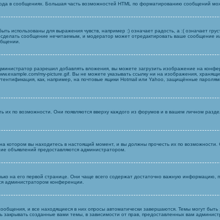
кода в сообщениях. Большая часть возможностей HTML по форматированию сообщений мо
ыть использованы для выражения чувств, например :) означает радость, а :( означает гру
гут сделать сообщение нечитаемым, и модератор может отредактировать ваше сообщение 
общении.
министратор разрешил добавлять вложения, вы можете загрузить изображение на конфер
ww.example.com/my-picture.gif. Вы не можете указывать ссылку ни на изображения, храня
тентификация, как, например, на почтовые ящики Hotmail или Yahoo, защищённые паролями 
 их по возможности. Они появляются вверху каждого из форумов и в вашем личном разд
 котором вы находитесь в настоящий момент, и вы должны прочесть их по возможности. 
ание объявлений предоставляются администратором.
ко на его первой странице. Они чаще всего содержат достаточно важную информацию, поэ
ся администратором конференции.
ь сообщения, и все находящиеся в них опросы автоматически завершаются. Темы могут бы
 закрывать созданные вами темы, в зависимости от прав, предоставленных вам админис