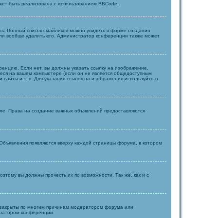
жет быть реализована с использованием BBCode.
сть. Полный список смайликов можно увидеть в форме создания
или вообще удалить его. Администратор конференции также может
енцию. Если нет, вы должны указать ссылку на изображение,
щиеся на вашем компьютере (если он не является общедоступным
сайты и т. п. Для указания ссылок на изображения используйте в
еле. Права на создание важных объявлений предоставляются
Объявления появляются вверху каждой страницы форума, в котором
тому вы должны прочесть их по возможности. Так же, как и с
ть закрыты по многим причинам модератором форума или
тратором конференции.