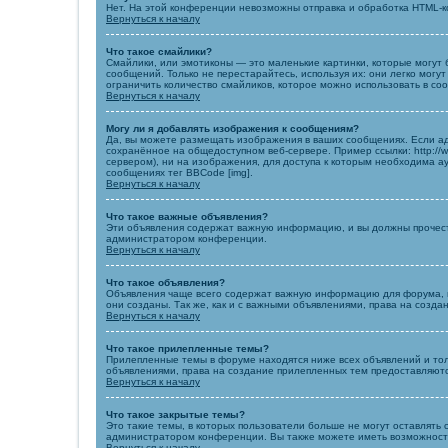
Нет. На этой конференции невозможны отправка и обработка HTML-
Вернуться к началу
Что такое смайлики?
Смайлики, или эмотиконы — это маленькие картинки, которые могут б
сообщений. Только не перестарайтесь, используя их: они легко мо
ограничить количество смайликов, которое можно использовать в со
Вернуться к началу
Могу ли я добавлять изображения к сообщениям?
Да, вы можете размещать изображения в ваших сообщениях. Если ад
сохранённое на общедоступном веб-сервере. Пример ссылки: http://w
сервером), ни на изображения, для доступа к которым необходима ау
сообщениях тег BBCode [img].
Вернуться к началу
Что такое важные объявления?
Эти объявления содержат важную информацию, и вы должны прочесть
администратором конференции.
Вернуться к началу
Что такое объявления?
Объявления чаще всего содержат важную информацию для форума, на
они созданы. Так же, как и с важными объявлениями, права на созд
Вернуться к началу
Что такое прилепленные темы?
Прилепленные темы в форуме находятся ниже всех объявлений и толь
объявлениями, права на создание прилепленных тем предоставляют
Вернуться к началу
Что такое закрытые темы?
Это такие темы, в которых пользователи больше не могут оставлят
администратором конференции. Вы также можете иметь возможность
Вернуться к началу