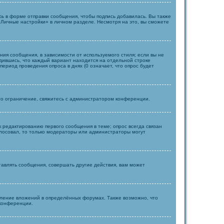
сь
в форме отправки сообщения, чтобы подпись добавилась. Вы также
Личные настройки» в личном разделе. Несмотря на это, вы сможете
ия сообщения, в зависимости от используемого стиля; если вы не
едившись, что каждый вариант находится на отдельной строке
ериод проведения опроса в днях (0 означает, что опрос будет
то ограничение, свяжитесь с администратором конференции.
к редактированию первого сообщения в теме; опрос всегда связан
голосовал, то только модераторы или администраторы могут
авлять сообщения, совершать другие действия, вам может
ление вложений в определённых форумах. Также возможно, что
 конференции.