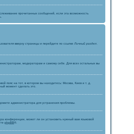
отслеживание прочитанных сообщений, если эта возможность
ь.
ьзователя вверху страницы и перейдите по ссылке
Личный раздел
.
министраторам, модераторам и самому себе. Для всех остальных вы
й пояс на тот, в котором вы находитесь: Москва, Киев и т. д.
чный момент сделать это.
ведомите администратора для устранения проблемы.
ора конференции, может ли он установить нужный вам языковой
йте
phpBB
®.