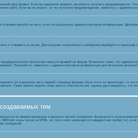
нный свод правил. Если вы нарушили правило, вы можете получить предупреждение. Учти
нном сайте. Если вы не знаете, за что получили предупреждение, свяжитесь с администр
я отправки жалобы на него, если это разрешено администратором конференции. Щёлкнув п
нчить и отправить их позже. Для загрузки сохранённого сообщения перейдите в параграф 
редварительного просмотра перед отправкой на форум. Возможно также, что администрат
правкой. Пожалуйста, свяжитесь с администратором конференции для получения дополн
поднять» её в верхнюю часть первой страницы форума. Если этого не происходит, то это о
 прошло. Также можно поднять тему, просто ответив на неё, однако удостоверьтесь, что 
 создаваемых тем
можности по форматированию отдельных частей сообщения. Возможность использования
 BBCode очень похож на HTML, но теги в нём заключаются в квадратные скобки [ и ], а н
вки сообщений.