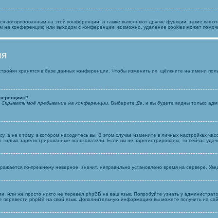
ься авторизованным на этой конференции, а также выполняют другие функции, такие как 
м на конференцию или выходом с конференции, возможно, удаление cookies может помоч
ля
стройки хранятся в базе данных конференции. Чтобы изменить их, щёлкните на имени пол
нференции»?
ю
Скрывать моё пребывание на конференции
. Выберите
Да
, и вы будете видны только ад
 а не к тому, в котором находитесь вы. В этом случае измените в личных настройках часово
гут только зарегистрированные пользователи. Если вы не зарегистрированы, то сейчас уда
ображается по-прежнему неверное, значит, неправильно установлено время на сервере. У
и, или же просто никто не перевёл phpBB на ваш язык. Попробуйте узнать у администрат
жете перевести phpBB на свой язык. Дополнительную информацию вы можете получить на са