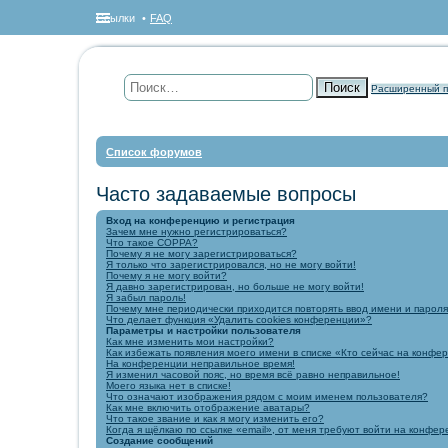
Ссылки
FAQ
Поиск
Расширенный п
Список форумов
Часто задаваемые вопросы
Вход на конференцию и регистрация
Зачем мне нужно регистрироваться?
Что такое COPPA?
Почему я не могу зарегистрироваться?
Я только что зарегистрировался, но не могу войти!
Почему я не могу войти?
Я давно зарегистрирован, но больше не могу войти!
Я забыл пароль!
Почему мне периодически приходится повторять ввод имени и парол
Что делает функция «Удалить cookies конференции»?
Параметры и настройки пользователя
Как мне изменить мои настройки?
Как избежать появления моего имени в списке «Кто сейчас на конфе
На конференции неправильное время!
Я изменил часовой пояс, но время всё равно неправильное!
Моего языка нет в списке!
Что означают изображения рядом с моим именем пользователя?
Как мне включить отображение аватары?
Что такое звание и как я могу изменить его?
Когда я щёлкаю по ссылке «email», от меня требуют войти на конфе
Создание сообщений