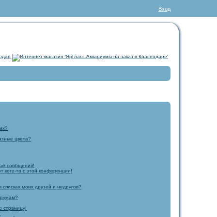
Вход
них?
азные цвета?
ые сообщения!
т кого-то с этой конференции!
в списках моих друзей и недругов?
орумам?
ю страницу!
?