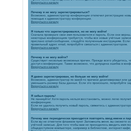
Вернуться к началу
Почему я не могу зарегистрироваться?
Возможно, администратор конференции отключил регистрацию новых 
помощью к администратору конференции.
Вернуться к началу
Я только что зарегистрировался, но не могу войти!
Сначала проверьте свои имя пользователя и пароль. Если они верны
некоторых конференциях требуется, чтобы все новые учётные запис
прислано email-сообщение, следуйте полученным инструкциям. Если 
правильный адрес email, попробуйте связаться с администратором.
Вернуться к началу
Почему я не могу войти?
Существует несколько возможных причин. Прежде всего убедитесь, ч
доступ к конференции. Также возможно, что допущена ошибка в кон
Вернуться к началу
Я давно зарегистрирован, но больше не могу войти!
Возможно, администратор по какой-то причине деактивировал или у
уменьшить размер базы данных. Если это произошло, попробуйте заре
Вернуться к началу
Я забыл пароль!
Не паникуйте! Хотя пароль нельзя восстановить, можно легко получ
конференцию.
Если не удалось получить новый пароль, свяжитесь с администрато
Вернуться к началу
Почему мне периодически приходится повторять ввод имени и па
Если вы не отметили флажком пункт
Запомнить меня
, вы сможете о
учётной записью. Для того чтобы вам не приходилось вводить имя п
общедоступном компьютере, например в библиотеке, интернет-кафе, 