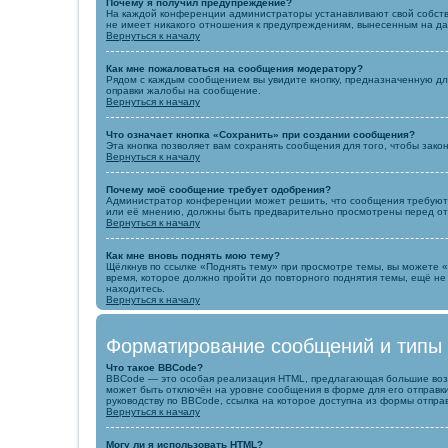
Почему я получил предупреждение?
На каждой конференции администраторы устанавливают свой собстве
не имеет никакого отношения к предупреждениям, вынесенным на да
Вернуться к началу
Как мне пожаловаться на сообщения модератору?
Рядом с каждым сообщением вы увидите кнопку, предназначенную дл
оправки жалобы на сообщение.
Вернуться к началу
Что означает кнопка «Сохранить» при создании сообщения?
Эта кнопка позволяет вам сохранять сообщения для того, чтобы зако
Вернуться к началу
Почему моё сообщение требует одобрения?
Администратор конференции может решить, что сообщения требуют п
или её мнению, должны быть предварительно просмотрены перед от
Вернуться к началу
Как мне вновь поднять мою тему?
Щёлкнув по ссылке «Поднять тему» при просмотре темы, вы можете «
время, которое должно пройти до повторного поднятия темы, ещё не
находитесь.
Вернуться к началу
Форматирование сообщений и типы
Что такое BBCode?
BBCode — это особая реализация HTML, предлагающая большие воз
может быть отключён на уровне сообщения в форме для его отправки.
руководству по BBCode, ссылка на которое доступна из формы отпра
Вернуться к началу
Могу ли я использовать HTML?