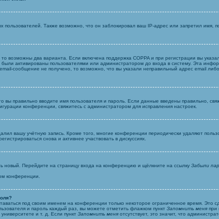
пользователей. Также возможно, что он заблокировал ваш IP-адрес или запретил имя, по
, то возможны два варианта. Если включена поддержка COPPA и при регистрации вы указал
и были активированы пользователями или администратором до входа в систему. Эта инфо
email-сообщение не получено, то возможно, что вы указали неправильный адрес email либ
то вы правильно вводите имя пользователя и пароль. Если данные введены правильно, свя
фигурации конференции, свяжитесь с администратором для исправления настроек.
далил вашу учётную запись. Кроме того, многие конференции периодически удаляют поль
гистрироваться снова и активнее участвовать в дискуссиях.
ить новый. Перейдите на страницу входа на конференцию и щёлкните на ссылку
Забыли па
ром конференции.
роля?
ставаться под своим именем на конференции только некоторое ограниченное время. Это сд
ользователя и пароль каждый раз, вы можете отметить флажком пункт
Запомнить меня
при 
университете и т. д. Если пункт
Запомнить меня
отсутствует, это значит, что администра