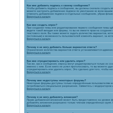
Как мне добавить подпись к своему сообщению?
Чтобы добавить подпись к сообщению, вы должны сначала создать е
можете настроить добавление подписи по умолчанию ко всем вашим 
отменить добавление подписи в отдельных сообщениях, убрав флаж
Вернуться к началу
Как мне создать опрос?
При создании темы или редактировании первого сообщения темы щё
видите такой вкладки или формы, то вы не имеете прав на создание 
текстового поля. Вы также можете задать количество вариантов, кот
постоянным) и возможность пользователей изменять вариант, за кот
Вернуться к началу
Почему я не могу добавить больше вариантов ответа?
Ограничение количества вариантов ответа устанавливается админи
Вернуться к началу
Как мне отредактировать или удалить опрос?
Так же, как и сообщения, опросы могут редактироваться только их 
именно с ним. Если никто не успел проголосовать, то вы можете уд
отредактировать или удалить опрос. Это сделано для того, чтобы не
Вернуться к началу
Почему мне недоступны некоторые форумы?
Некоторые форумы доступны только определённым пользователям или
потребоваться специальное разрешение. Свяжитесь с модератором 
Вернуться к началу
Почему я не могу добавлять вложения?
Право добавления вложений может быть предоставлено на уровне ф
добавлять вложения разрешено только членам определённых групп. 
Вернуться к началу