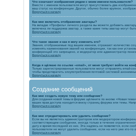
Что означают изображения рядом с моим именем пользователя?
Вместе с именем пользователя могут присутствовать два изображения
ваш статус на конференции. Другое, обычно более крупное, изображ
Вернуться к началу
Как мне включить отображение аватары?
На вкладке «Профиль» личного раздела вы можете добавить аватару
включена ли поддержка аватар, а также какие типы аватар могут бы
Вернуться к началу
Что такое звание и как я могу изменить его?
Звания, отображаемые под вашим именем, отражают количество со
изменять наименования званий на конференции, так как они устано
конференций это запрещено, и модератор или администратор пониз
Вернуться к началу
Когда я щёлкаю по ссылке «email», от меня требуют войти на ко
Только зарегистрированные пользователи могут отправлять email-со
чтобы предотвратить злоупотребления почтовой системой анонимны
Вернуться к началу
Создание сообщений
Как мне создать новую тему или сообщение?
Для создания новой темы в форуме щёлкните по кнопке «Новая тема
ваших прав доступа находится внизу страниц форума или темы. Напр
Вернуться к началу
Как мне отредактировать или удалить сообщение?
Если вы не являетесь администратором или модератором конференци
соответствующем сообщении, иногда только в течение ограниченного 
дату и время последней из них. Эта надпись не появляется, если с
пользователи не могут удалить сообщение, если на него уже кто-то 
Вернуться к началу