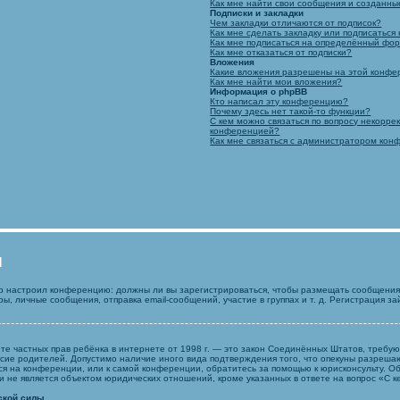
Как мне найти свои сообщения и созданн
Подписки и закладки
Чем закладки отличаются от подписок?
Как мне сделать закладку или подписатьс
Как мне подписаться на определённый фо
Как мне отказаться от подписки?
Вложения
Какие вложения разрешены на этой конф
Как мне найти мои вложения?
Информация о phpBB
Кто написал эту конференцию?
Почему здесь нет такой-то функции?
С кем можно связаться по вопросу некорре
конференцией?
Как мне связаться с администратором ко
я
тор настроил конференцию: должны ли вы зарегистрироваться, чтобы размещать сообщения
 личные сообщения, отправка email-сообщений, участие в группах и т. д. Регистрация зай
о защите частных прав ребёнка в интернете от 1998 г. — это закон Соединённых Штатов, тре
асие родителей. Допустимо наличие иного вида подтверждения того, что опекуны разреш
уся на конференции, или к самой конференции, обратитесь за помощью к юрисконсульту. 
не является объектом юридических отношений, кроме указанных в ответе на вопрос «С ке
ской силы.