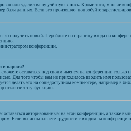
ровал или удалил вашу учётную запись. Кроме того, многие кон
р базы данных. Если это произошло, попробуйте зарегистрирова
 легко получить новый. Перейдите на страницу входа на конфер
ренцию.
министратором конференции.
и и пароля?
ы сможете оставаться под своим именем на конференции только н
писью. Для того чтобы вам не приходилось вводить имя пользова
ется делать это на общедоступном компьютере, например в библи
атор отключил эту функцию.
вам оставаться авторизованным на этой конференции, а также в
ором. Если вы испытываете трудности с входом на конференцию 