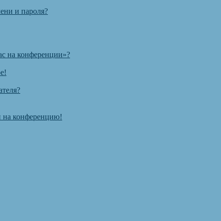
ени и пароля?
ас на конференции»?
е!
ателя?
ти на конференцию!