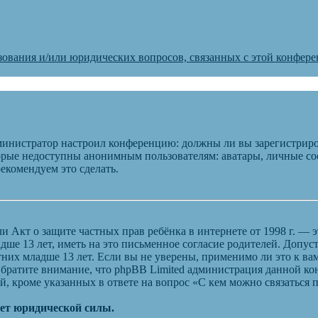
зования и/или юридических вопросов, связанных с этой конфер
администратор настроил конференцию: должны ли вы зарегистриро
рые недоступны анонимным пользователям: аватары, личные сооб
рекомендуем это сделать.
), или Акт о защите частных прав ребёнка в интернете от 1998 г.
ше 13 лет, иметь на это письменное согласие родителей. Допус
их младше 13 лет. Если вы не уверены, применимо ли это к вам
Обратите внимание, что phpBB Limited администрация данной к
, кроме указанных в ответе на вопрос «С кем можно связаться
еет юридической силы.