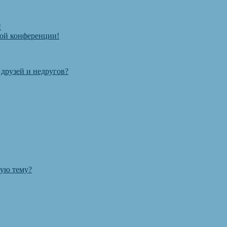
!
той конференции!
 друзей и недругов?
ную тему?