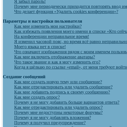
Я забыл пароль!
Почему мне периодически приходится повторять ввод им
Что делает функция «Удалить cookies конференции»?
Параметры и настройки пользователя
Как мне изменить мои настройки?
Как избежать появления моего имени в списке «Кто сейч
На конференции неправильное время!
Я изменил часовой пояс, но время всё равно неправильно
Моего языка нет в списке!
Что означают изображения рядом с моим именем пользов
Как мне включить отображение аватары?
Что такое звание и как я могу изменить его?
Когда я щёлкаю по ссылке «email», от меня требуют вой
Создание сообщений
Как мне создать новую тему или сообщение?
Как мне отредактировать или удалить сообщение?
Как мне добавить подпись к своему сообщению?
Как мне создать опрос?
Почему я не могу добавить больше вариантов ответа?
Как мне отредактировать или удалить опрос?
Почему мне недоступны некоторые форумы?
Почему я не могу добавлять вложения?
Почему я получил предупреждение?