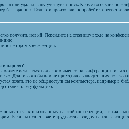
ровал или удалил вашу учётную запись. Кроме того, многие кон
р базы данных. Если это произошло, попробуйте зарегистрирова
 легко получить новый. Перейдите на страницу входа на конфер
ренцию.
министратором конференции.
и и пароля?
ы сможете оставаться под своим именем на конференции только н
писью. Для того чтобы вам не приходилось вводить имя пользова
ется делать это на общедоступном компьютере, например в библи
атор отключил эту функцию.
вам оставаться авторизованным на этой конференции, а также в
ором. Если вы испытываете трудности с входом на конференцию 