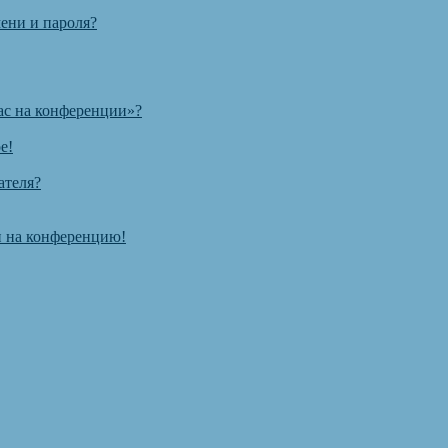
ени и пароля?
ас на конференции»?
е!
ателя?
ти на конференцию!