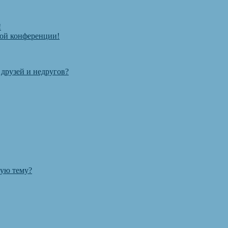
!
той конференции!
 друзей и недругов?
ную тему?