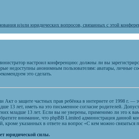
зования и/или юридических вопросов, связанных с этой конфер
администратор настроил конференцию: должны ли вы зарегистриро
рые недоступны анонимным пользователям: аватары, личные сооб
рекомендуем это сделать.
), или Акт о защите частных прав ребёнка в интернете от 1998 г.
ше 13 лет, иметь на это письменное согласие родителей. Допус
их младше 13 лет. Если вы не уверены, применимо ли это к вам
Обратите внимание, что phpBB Limited администрация данной к
, кроме указанных в ответе на вопрос «С кем можно связаться
еет юридической силы.