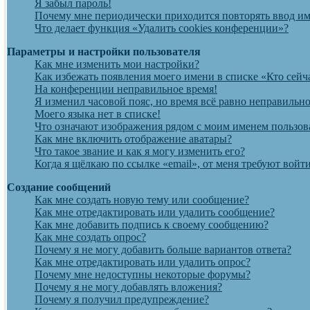
Я забыл пароль!
Почему мне периодически приходится повторять ввод им
Что делает функция «Удалить cookies конференции»?
Параметры и настройки пользователя
Как мне изменить мои настройки?
Как избежать появления моего имени в списке «Кто сейч
На конференции неправильное время!
Я изменил часовой пояс, но время всё равно неправильно
Моего языка нет в списке!
Что означают изображения рядом с моим именем пользов
Как мне включить отображение аватары?
Что такое звание и как я могу изменить его?
Когда я щёлкаю по ссылке «email», от меня требуют вой
Создание сообщений
Как мне создать новую тему или сообщение?
Как мне отредактировать или удалить сообщение?
Как мне добавить подпись к своему сообщению?
Как мне создать опрос?
Почему я не могу добавить больше вариантов ответа?
Как мне отредактировать или удалить опрос?
Почему мне недоступны некоторые форумы?
Почему я не могу добавлять вложения?
Почему я получил предупреждение?