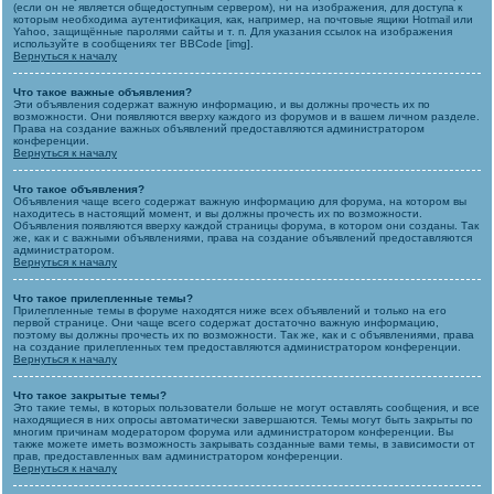
(если он не является общедоступным сервером), ни на изображения, для доступа к
которым необходима аутентификация, как, например, на почтовые ящики Hotmail или
Yahoo, защищённые паролями сайты и т. п. Для указания ссылок на изображения
используйте в сообщениях тег BBCode [img].
Вернуться к началу
Что такое важные объявления?
Эти объявления содержат важную информацию, и вы должны прочесть их по
возможности. Они появляются вверху каждого из форумов и в вашем личном разделе.
Права на создание важных объявлений предоставляются администратором
конференции.
Вернуться к началу
Что такое объявления?
Объявления чаще всего содержат важную информацию для форума, на котором вы
находитесь в настоящий момент, и вы должны прочесть их по возможности.
Объявления появляются вверху каждой страницы форума, в котором они созданы. Так
же, как и с важными объявлениями, права на создание объявлений предоставляются
администратором.
Вернуться к началу
Что такое прилепленные темы?
Прилепленные темы в форуме находятся ниже всех объявлений и только на его
первой странице. Они чаще всего содержат достаточно важную информацию,
поэтому вы должны прочесть их по возможности. Так же, как и с объявлениями, права
на создание прилепленных тем предоставляются администратором конференции.
Вернуться к началу
Что такое закрытые темы?
Это такие темы, в которых пользователи больше не могут оставлять сообщения, и все
находящиеся в них опросы автоматически завершаются. Темы могут быть закрыты по
многим причинам модератором форума или администратором конференции. Вы
также можете иметь возможность закрывать созданные вами темы, в зависимости от
прав, предоставленных вам администратором конференции.
Вернуться к началу