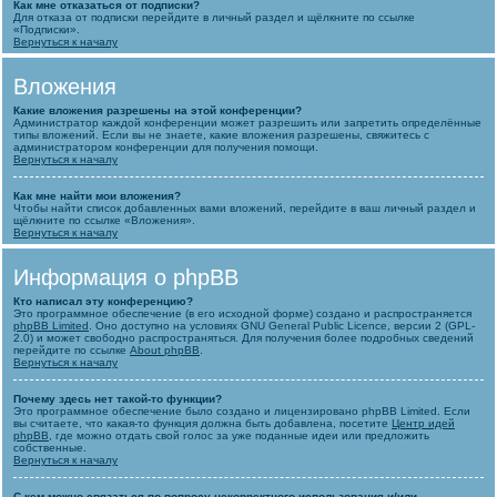
Как мне отказаться от подписки?
Для отказа от подписки перейдите в личный раздел и щёлкните по ссылке
«Подписки».
Вернуться к началу
Вложения
Какие вложения разрешены на этой конференции?
Администратор каждой конференции может разрешить или запретить определённые
типы вложений. Если вы не знаете, какие вложения разрешены, свяжитесь с
администратором конференции для получения помощи.
Вернуться к началу
Как мне найти мои вложения?
Чтобы найти список добавленных вами вложений, перейдите в ваш личный раздел и
щёлкните по ссылке «Вложения».
Вернуться к началу
Информация о phpBB
Кто написал эту конференцию?
Это программное обеспечение (в его исходной форме) создано и распространяется
phpBB Limited
. Оно доступно на условиях GNU General Public Licence, версии 2 (GPL-
2.0) и может свободно распространяться. Для получения более подробных сведений
перейдите по ссылке
About phpBB
.
Вернуться к началу
Почему здесь нет такой-то функции?
Это программное обеспечение было создано и лицензировано phpBB Limited. Если
вы считаете, что какая-то функция должна быть добавлена, посетите
Центр идей
phpBB
, где можно отдать свой голос за уже поданные идеи или предложить
собственные.
Вернуться к началу
С кем можно связаться по вопросу некорректного использования и/или