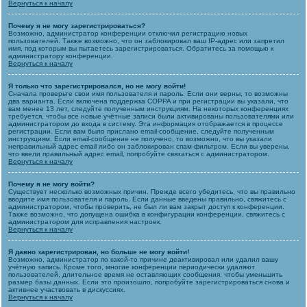
Вернуться к началу
Почему я не могу зарегистрироваться?
Возможно, администратор конференции отключил регистрацию новых
пользователей. Также возможно, что он заблокировал ваш IP-адрес или запретил
имя, под которым вы пытаетесь зарегистрироваться. Обратитесь за помощью к
администратору конференции.
Вернуться к началу
Я только что зарегистрировался, но не могу войти!
Сначала проверьте свои имя пользователя и пароль. Если они верны, то возможны
два варианта. Если включена поддержка COPPA и при регистрации вы указали, что
вам менее 13 лет, следуйте полученным инструкциям. На некоторых конференциях
требуется, чтобы все новые учётные записи были активированы пользователями или
администратором до входа в систему. Эта информация отображается в процессе
регистрации. Если вам было прислано email-сообщение, следуйте полученным
инструкциям. Если email-сообщение не получено, то возможно, что вы указали
неправильный адрес email либо он заблокирован спам-фильтром. Если вы уверены,
что ввели правильный адрес email, попробуйте связаться с администратором.
Вернуться к началу
Почему я не могу войти?
Существует несколько возможных причин. Прежде всего убедитесь, что вы правильно
вводите имя пользователя и пароль. Если данные введены правильно, свяжитесь с
администратором, чтобы проверить, не был ли вам закрыт доступ к конференции.
Также возможно, что допущена ошибка в конфигурации конференции, свяжитесь с
администратором для исправления настроек.
Вернуться к началу
Я давно зарегистрирован, но больше не могу войти!
Возможно, администратор по какой-то причине деактивировал или удалил вашу
учётную запись. Кроме того, многие конференции периодически удаляют
пользователей, длительное время не оставляющих сообщения, чтобы уменьшить
размер базы данных. Если это произошло, попробуйте зарегистрироваться снова и
активнее участвовать в дискуссиях.
Вернуться к началу