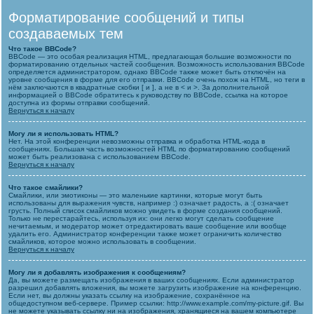
Форматирование сообщений и типы
создаваемых тем
Что такое BBCode?
BBCode — это особая реализация HTML, предлагающая большие возможности по
форматированию отдельных частей сообщения. Возможность использования BBCode
определяется администратором, однако BBCode также может быть отключён на
уровне сообщения в форме для его отправки. BBCode очень похож на HTML, но теги в
нём заключаются в квадратные скобки [ и ], а не в < и >. За дополнительной
информацией о BBCode обратитесь к руководству по BBCode, ссылка на которое
доступна из формы отправки сообщений.
Вернуться к началу
Могу ли я использовать HTML?
Нет. На этой конференции невозможны отправка и обработка HTML-кода в
сообщениях. Большая часть возможностей HTML по форматированию сообщений
может быть реализована с использованием BBCode.
Вернуться к началу
Что такое смайлики?
Смайлики, или эмотиконы — это маленькие картинки, которые могут быть
использованы для выражения чувств, например :) означает радость, а :( означает
грусть. Полный список смайликов можно увидеть в форме создания сообщений.
Только не перестарайтесь, используя их: они легко могут сделать сообщение
нечитаемым, и модератор может отредактировать ваше сообщение или вообще
удалить его. Администратор конференции также может ограничить количество
смайликов, которое можно использовать в сообщении.
Вернуться к началу
Могу ли я добавлять изображения к сообщениям?
Да, вы можете размещать изображения в ваших сообщениях. Если администратор
разрешил добавлять вложения, вы можете загрузить изображение на конференцию.
Если нет, вы должны указать ссылку на изображение, сохранённое на
общедоступном веб-сервере. Пример ссылки: http://www.example.com/my-picture.gif. Вы
не можете указывать ссылку ни на изображения, хранящиеся на вашем компьютере