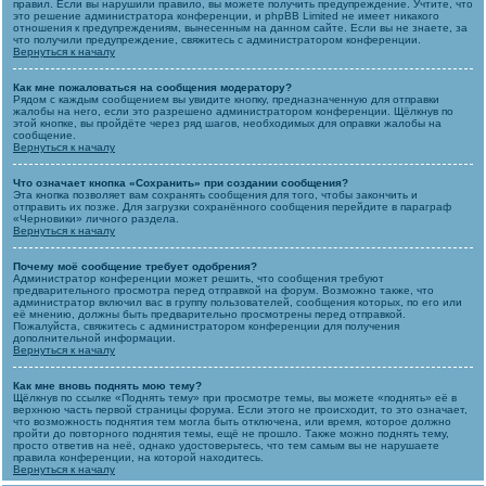
правил. Если вы нарушили правило, вы можете получить предупреждение. Учтите, что
это решение администратора конференции, и phpBB Limited не имеет никакого
отношения к предупреждениям, вынесенным на данном сайте. Если вы не знаете, за
что получили предупреждение, свяжитесь с администратором конференции.
Вернуться к началу
Как мне пожаловаться на сообщения модератору?
Рядом с каждым сообщением вы увидите кнопку, предназначенную для отправки
жалобы на него, если это разрешено администратором конференции. Щёлкнув по
этой кнопке, вы пройдёте через ряд шагов, необходимых для оправки жалобы на
сообщение.
Вернуться к началу
Что означает кнопка «Сохранить» при создании сообщения?
Эта кнопка позволяет вам сохранять сообщения для того, чтобы закончить и
отправить их позже. Для загрузки сохранённого сообщения перейдите в параграф
«Черновики» личного раздела.
Вернуться к началу
Почему моё сообщение требует одобрения?
Администратор конференции может решить, что сообщения требуют
предварительного просмотра перед отправкой на форум. Возможно также, что
администратор включил вас в группу пользователей, сообщения которых, по его или
её мнению, должны быть предварительно просмотрены перед отправкой.
Пожалуйста, свяжитесь с администратором конференции для получения
дополнительной информации.
Вернуться к началу
Как мне вновь поднять мою тему?
Щёлкнув по ссылке «Поднять тему» при просмотре темы, вы можете «поднять» её в
верхнюю часть первой страницы форума. Если этого не происходит, то это означает,
что возможность поднятия тем могла быть отключена, или время, которое должно
пройти до повторного поднятия темы, ещё не прошло. Также можно поднять тему,
просто ответив на неё, однако удостоверьтесь, что тем самым вы не нарушаете
правила конференции, на которой находитесь.
Вернуться к началу