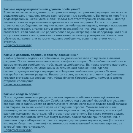
Как мне отредактировать или удалить сообщение?
Если вы не являетесь администратором или модератором конференции, вы можете
редактировать и удалять только свои собственные сообщения. Вы можете перейти к
редактированию, щёлкнув по кнопке
Правка
в соответствующем сообщении, иногда
только в течение ограниченного времени после его создания. Если кто-то уже
ответил на сообщение, то под ним появится небольшая надпись, которая показывает
количество правок, а также дату и время последней из них. Эта надпись не
появляется, если сообщение редактировал администратор или модератор, хотя они
могут сами написать о сделанных изменениях по своему усмотрению. Учтите, что
обычные пользователи не могут удалить сообщение, если на него уже кто-то
ответил.
Вернуться к началу
Как мне добавить подпись к своему сообщению?
Чтобы добавить подпись к сообщению, вы должны сначала создать её в личном
разделе. После этого вы можете отметить флажком пункт
Присоединить подпись
в
форме отправки сообщения, чтобы подпись добавилась. Вы также можете настроить
добавление подписи по умолчанию ко всем вашим сообщениям, сделав
соответствующий выбор в параграфе «Отправка сообщений» пункта «Личные
настройки» в личном разделе. Несмотря на это, вы сможете отменить добавление
подписи в отдельных сообщениях, убрав флажок
Присоединить подпись
в форме
отправки сообщения.
Вернуться к началу
Как мне создать опрос?
При создании темы или редактировании первого сообщения темы щёлкните на
вкладке или перейдите в форму
Создать опрос
под основной формой для создания
сообщения, в зависимости от используемого стиля; если вы не видите такой вкладки
или формы, то вы не имеете прав на создание опросов. Укажите вопрос и как
минимум два варианта ответа в соответствующих полях, убедившись, что каждый
вариант находится на отдельной строке текстового поля. Вы также можете задать
количество вариантов, которые могут выбрать пользователи при голосовании, с
помощью опции «Вариантов ответа», период проведения опроса в днях (0 означает,
что опрос будет постоянным) и возможность пользователей изменять вариант, за
который они проголосовали.
Вернуться к началу