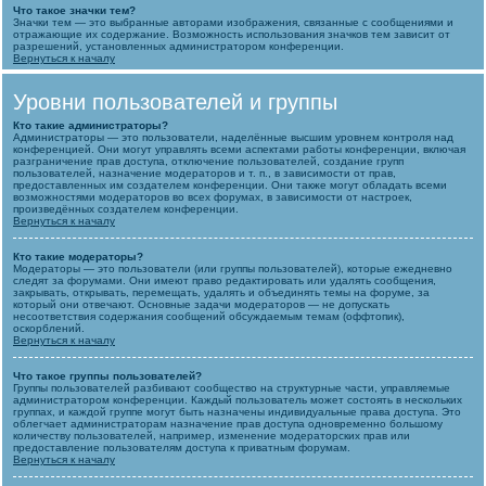
Что такое значки тем?
Значки тем — это выбранные авторами изображения, связанные с сообщениями и
отражающие их содержание. Возможность использования значков тем зависит от
разрешений, установленных администратором конференции.
Вернуться к началу
Уровни пользователей и группы
Кто такие администраторы?
Администраторы — это пользователи, наделённые высшим уровнем контроля над
конференцией. Они могут управлять всеми аспектами работы конференции, включая
разграничение прав доступа, отключение пользователей, создание групп
пользователей, назначение модераторов и т. п., в зависимости от прав,
предоставленных им создателем конференции. Они также могут обладать всеми
возможностями модераторов во всех форумах, в зависимости от настроек,
произведённых создателем конференции.
Вернуться к началу
Кто такие модераторы?
Модераторы — это пользователи (или группы пользователей), которые ежедневно
следят за форумами. Они имеют право редактировать или удалять сообщения,
закрывать, открывать, перемещать, удалять и объединять темы на форуме, за
который они отвечают. Основные задачи модераторов — не допускать
несоответствия содержания сообщений обсуждаемым темам (оффтопик),
оскорблений.
Вернуться к началу
Что такое группы пользователей?
Группы пользователей разбивают сообщество на структурные части, управляемые
администратором конференции. Каждый пользователь может состоять в нескольких
группах, и каждой группе могут быть назначены индивидуальные права доступа. Это
облегчает администраторам назначение прав доступа одновременно большому
количеству пользователей, например, изменение модераторских прав или
предоставление пользователям доступа к приватным форумам.
Вернуться к началу