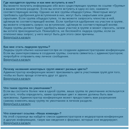
Где находятся группы и как мне вступить в них?
Вы можете получить информацию обо всех существующих группах по ссылке «Группы»
в вашем личном разделе. Если вы хотите вступить в одну из них, нажмите
соответствующую кнопку. Однако не все группы общедоступны. Некоторые могут
требовать одобрения для вступления в них, могут быть закрытыми или даже
скрытыми. Если группа общедоступна, то вы можете запросить членство в ней,
щёлкнув по соответствующей кнопке. Если требуется одобрение на участие в группе,
вы можете отправить запрос на вступление, щёлкнув по соответствующей кнопке.
Лидер группы должен будет одобрить ваше участие в группе и может спросить, зачем
вы хотите присоединиться. Пожалуйста, не беспокойте лидера группы, если он
отклонил ваш запрос; у него могут быть для этого свои причины.
Вернуться к началу
Как мне стать лидером группы?
Лидеры групп обычно назначаются при их создании администраторами конференции.
Если вы заинтересованы в создании группы, сначала свяжитесь с администратором;
попробуйте отправить ему личное сообщение.
Вернуться к началу
Почему названия некоторых групп имеют разные цвета?
Администратор конференции может присваивать цвета участникам групп для того,
чтобы их было проще отличать друг от друга.
Вернуться к началу
Что такое группа по умолчанию?
Если вы состоите более чем в одной группе, ваша группа по умолчанию используется
для того, чтобы определить, какие групповые цвет и звание должны быть вам
присвоены. Администратор конференции может предоставить вам разрешение
самому изменять вашу группу по умолчанию в личном разделе.
Вернуться к началу
Что означает ссылка «Наша команда»?
На этой странице вы найдёте список администраторов и модераторов конференции
и другую информацию, такую как сведения о форумах, которые они модерируют.
Вернуться к началу