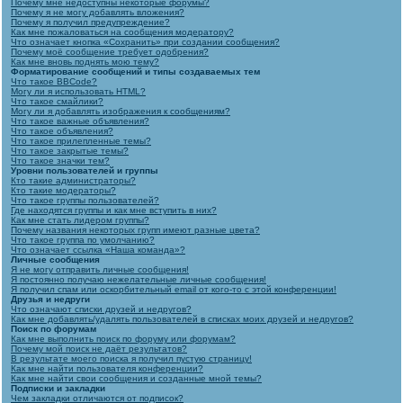
Почему мне недоступны некоторые форумы?
Почему я не могу добавлять вложения?
Почему я получил предупреждение?
Как мне пожаловаться на сообщения модератору?
Что означает кнопка «Сохранить» при создании сообщения?
Почему моё сообщение требует одобрения?
Как мне вновь поднять мою тему?
Форматирование сообщений и типы создаваемых тем
Что такое BBCode?
Могу ли я использовать HTML?
Что такое смайлики?
Могу ли я добавлять изображения к сообщениям?
Что такое важные объявления?
Что такое объявления?
Что такое прилепленные темы?
Что такое закрытые темы?
Что такое значки тем?
Уровни пользователей и группы
Кто такие администраторы?
Кто такие модераторы?
Что такое группы пользователей?
Где находятся группы и как мне вступить в них?
Как мне стать лидером группы?
Почему названия некоторых групп имеют разные цвета?
Что такое группа по умолчанию?
Что означает ссылка «Наша команда»?
Личные сообщения
Я не могу отправить личные сообщения!
Я постоянно получаю нежелательные личные сообщения!
Я получил спам или оскорбительный email от кого-то с этой конференции!
Друзья и недруги
Что означают списки друзей и недругов?
Как мне добавлять/удалять пользователей в списках моих друзей и недругов?
Поиск по форумам
Как мне выполнить поиск по форуму или форумам?
Почему мой поиск не даёт результатов?
В результате моего поиска я получил пустую страницу!
Как мне найти пользователя конференции?
Как мне найти свои сообщения и созданные мной темы?
Подписки и закладки
Чем закладки отличаются от подписок?