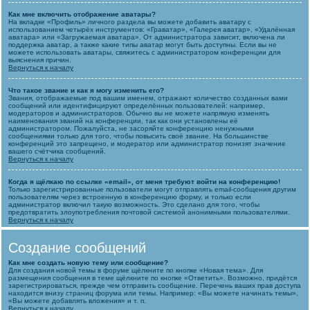
Как мне включить отображение аватары?
На вкладке «Профиль» личного раздела вы можете добавить аватару с
использованием четырёх инструментов: «Граватар», «Галерея аватар», «Удалённая
аватара» или «Загружаемая аватара». От администратора зависит, включена ли
поддержка аватар, а также какие типы аватар могут быть доступны. Если вы не
можете использовать аватары, свяжитесь с администратором конференции для
выяснения причин.
Вернуться к началу
Что такое звание и как я могу изменить его?
Звания, отображаемые под вашим именем, отражают количество созданных вами
сообщений или идентифицируют определённых пользователей: например,
модераторов и администраторов. Обычно вы не можете напрямую изменять
наименования званий на конференции, так как они установлены её
администратором. Пожалуйста, не засоряйте конференцию ненужными
сообщениями только для того, чтобы повысить своё звание. На большинстве
конференций это запрещено, и модератор или администратор понизят значение
вашего счётчика сообщений.
Вернуться к началу
Когда я щёлкаю по ссылке «email», от меня требуют войти на конференцию!
Только зарегистрированные пользователи могут отправлять email-сообщения другим
пользователям через встроенную в конференцию форму, и только если
администратор включил такую возможность. Это сделано для того, чтобы
предотвратить злоупотребления почтовой системой анонимными пользователями.
Вернуться к началу
Создание сообщений
Как мне создать новую тему или сообщение?
Для создания новой темы в форуме щёлкните по кнопке «Новая тема». Для
размещения сообщения в теме щёлкните по кнопке «Ответить». Возможно, придётся
зарегистрироваться, прежде чем отправить сообщение. Перечень ваших прав доступа
находится внизу страниц форума или темы. Например: «Вы можете начинать темы»,
«Вы можете добавлять вложения» и т. п.
Вернуться к началу