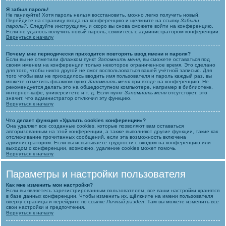
Я забыл пароль!
Не паникуйте! Хотя пароль нельзя восстановить, можно легко получить новый.
Перейдите на страницу входа на конференцию и щёлкните на ссылку
Забыли
пароль?
. Следуйте инструкциям, и скоро вы снова сможете войти на конференцию.
Если не удалось получить новый пароль, свяжитесь с администратором конференции.
Вернуться к началу
Почему мне периодически приходится повторять ввод имени и пароля?
Если вы не отметили флажком пункт
Запомнить меня
, вы сможете оставаться под
своим именем на конференции только некоторое ограниченное время. Это сделано
для того, чтобы никто другой не смог воспользоваться вашей учётной записью. Для
того чтобы вам не приходилось вводить имя пользователя и пароль каждый раз, вы
можете отметить флажком пункт
Запомнить меня
при входе на конференцию. Не
рекомендуется делать это на общедоступном компьютере, например в библиотеке,
интернет-кафе, университете и т. д. Если пункт
Запомнить меня
отсутствует, это
значит, что администратор отключил эту функцию.
Вернуться к началу
Что делает функция «Удалить cookies конференции»?
Она удаляет все созданные cookies, которые позволяют вам оставаться
авторизованным на этой конференции, а также выполняют другие функции, такие как
отслеживание прочитанных сообщений, если эта возможность включена
администратором. Если вы испытываете трудности с входом на конференцию или
выходом с конференции, возможно, удаление cookies может помочь.
Вернуться к началу
Параметры и настройки пользователя
Как мне изменить мои настройки?
Если вы являетесь зарегистрированным пользователем, все ваши настройки хранятся
в базе данных конференции. Чтобы изменить их, щёлкните на имени пользователя
вверху страницы и перейдите по ссылке
Личный раздел
. Там вы можете изменить все
свои настройки и предпочтения.
Вернуться к началу