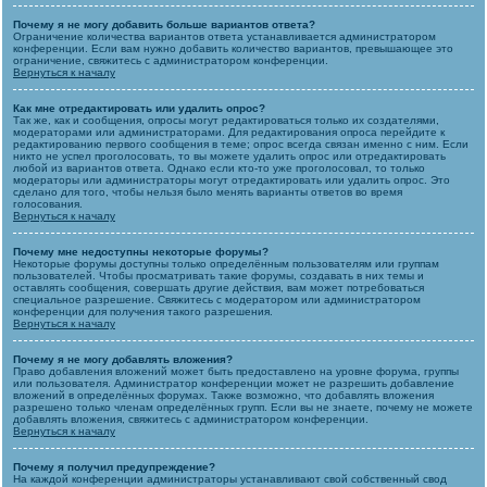
Почему я не могу добавить больше вариантов ответа?
Ограничение количества вариантов ответа устанавливается администратором
конференции. Если вам нужно добавить количество вариантов, превышающее это
ограничение, свяжитесь с администратором конференции.
Вернуться к началу
Как мне отредактировать или удалить опрос?
Так же, как и сообщения, опросы могут редактироваться только их создателями,
модераторами или администраторами. Для редактирования опроса перейдите к
редактированию первого сообщения в теме; опрос всегда связан именно с ним. Если
никто не успел проголосовать, то вы можете удалить опрос или отредактировать
любой из вариантов ответа. Однако если кто-то уже проголосовал, то только
модераторы или администраторы могут отредактировать или удалить опрос. Это
сделано для того, чтобы нельзя было менять варианты ответов во время
голосования.
Вернуться к началу
Почему мне недоступны некоторые форумы?
Некоторые форумы доступны только определённым пользователям или группам
пользователей. Чтобы просматривать такие форумы, создавать в них темы и
оставлять сообщения, совершать другие действия, вам может потребоваться
специальное разрешение. Свяжитесь с модератором или администратором
конференции для получения такого разрешения.
Вернуться к началу
Почему я не могу добавлять вложения?
Право добавления вложений может быть предоставлено на уровне форума, группы
или пользователя. Администратор конференции может не разрешить добавление
вложений в определённых форумах. Также возможно, что добавлять вложения
разрешено только членам определённых групп. Если вы не знаете, почему не можете
добавлять вложения, свяжитесь с администратором конференции.
Вернуться к началу
Почему я получил предупреждение?
На каждой конференции администраторы устанавливают свой собственный свод