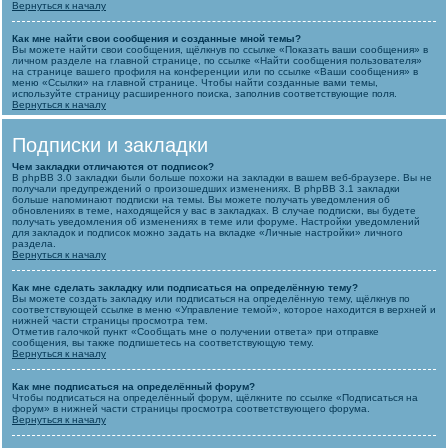
Вернуться к началу
Как мне найти свои сообщения и созданные мной темы?
Вы можете найти свои сообщения, щёлкнув по ссылке «Показать ваши сообщения» в
личном разделе на главной странице, по ссылке «Найти сообщения пользователя»
на странице вашего профиля на конференции или по ссылке «Ваши сообщения» в
меню «Ссылки» на главной странице. Чтобы найти созданные вами темы,
используйте страницу расширенного поиска, заполнив соответствующие поля.
Вернуться к началу
Подписки и закладки
Чем закладки отличаются от подписок?
В phpBB 3.0 закладки были больше похожи на закладки в вашем веб-браузере. Вы не
получали предупреждений о произошедших изменениях. В phpBB 3.1 закладки
больше напоминают подписки на темы. Вы можете получать уведомления об
обновлениях в теме, находящейся у вас в закладках. В случае подписки, вы будете
получать уведомления об изменениях в теме или форуме. Настройки уведомлений
для закладок и подписок можно задать на вкладке «Личные настройки» личного
раздела.
Вернуться к началу
Как мне сделать закладку или подписаться на определённую тему?
Вы можете создать закладку или подписаться на определённую тему, щёлкнув по
соответствующей ссылке в меню «Управление темой», которое находится в верхней и
нижней части страницы просмотра тем.
Отметив галочкой пункт «Сообщать мне о получении ответа» при отправке
сообщения, вы также подпишетесь на соответствующую тему.
Вернуться к началу
Как мне подписаться на определённый форум?
Чтобы подписаться на определённый форум, щёлкните по ссылке «Подписаться на
форум» в нижней части страницы просмотра соответствующего форума.
Вернуться к началу