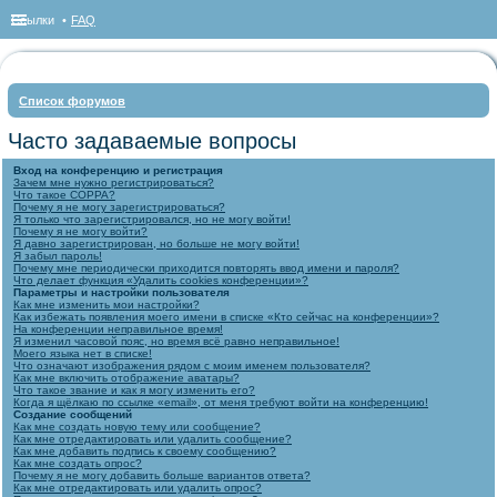
Ссылки
FAQ
Список форумов
ои
Часто задаваемые вопросы
ск
Вход на конференцию и регистрация
Зачем мне нужно регистрироваться?
Что такое COPPA?
Почему я не могу зарегистрироваться?
Я только что зарегистрировался, но не могу войти!
Почему я не могу войти?
Я давно зарегистрирован, но больше не могу войти!
Я забыл пароль!
Почему мне периодически приходится повторять ввод имени и пароля?
Что делает функция «Удалить cookies конференции»?
Параметры и настройки пользователя
Как мне изменить мои настройки?
Как избежать появления моего имени в списке «Кто сейчас на конференции»?
На конференции неправильное время!
Я изменил часовой пояс, но время всё равно неправильное!
Моего языка нет в списке!
Что означают изображения рядом с моим именем пользователя?
Как мне включить отображение аватары?
Что такое звание и как я могу изменить его?
Когда я щёлкаю по ссылке «email», от меня требуют войти на конференцию!
Создание сообщений
Как мне создать новую тему или сообщение?
Как мне отредактировать или удалить сообщение?
Как мне добавить подпись к своему сообщению?
Как мне создать опрос?
Почему я не могу добавить больше вариантов ответа?
Как мне отредактировать или удалить опрос?