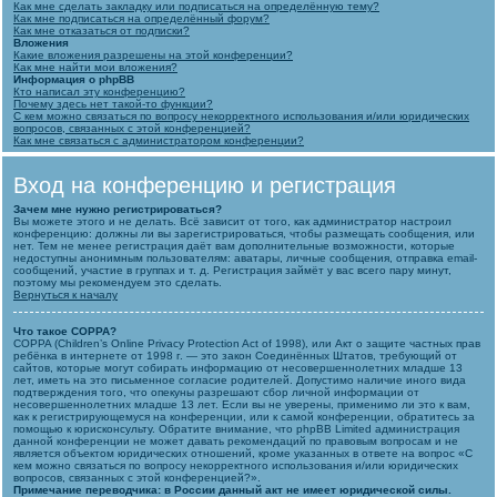
Как мне сделать закладку или подписаться на определённую тему?
Как мне подписаться на определённый форум?
Как мне отказаться от подписки?
Вложения
Какие вложения разрешены на этой конференции?
Как мне найти мои вложения?
Информация о phpBB
Кто написал эту конференцию?
Почему здесь нет такой-то функции?
С кем можно связаться по вопросу некорректного использования и/или юридических
вопросов, связанных с этой конференцией?
Как мне связаться с администратором конференции?
Вход на конференцию и регистрация
Зачем мне нужно регистрироваться?
Вы можете этого и не делать. Всё зависит от того, как администратор настроил
конференцию: должны ли вы зарегистрироваться, чтобы размещать сообщения, или
нет. Тем не менее регистрация даёт вам дополнительные возможности, которые
недоступны анонимным пользователям: аватары, личные сообщения, отправка email-
сообщений, участие в группах и т. д. Регистрация займёт у вас всего пару минут,
поэтому мы рекомендуем это сделать.
Вернуться к началу
Что такое COPPA?
COPPA (Children’s Online Privacy Protection Act of 1998), или Акт о защите частных прав
ребёнка в интернете от 1998 г. — это закон Соединённых Штатов, требующий от
сайтов, которые могут собирать информацию от несовершеннолетних младше 13
лет, иметь на это письменное согласие родителей. Допустимо наличие иного вида
подтверждения того, что опекуны разрешают сбор личной информации от
несовершеннолетних младше 13 лет. Если вы не уверены, применимо ли это к вам,
как к регистрирующемуся на конференции, или к самой конференции, обратитесь за
помощью к юрисконсульту. Обратите внимание, что phpBB Limited администрация
данной конференции не может давать рекомендаций по правовым вопросам и не
является объектом юридических отношений, кроме указанных в ответе на вопрос «С
кем можно связаться по вопросу некорректного использования и/или юридических
вопросов, связанных с этой конференцией?».
Примечание переводчика: в России данный акт не имеет юридической силы.