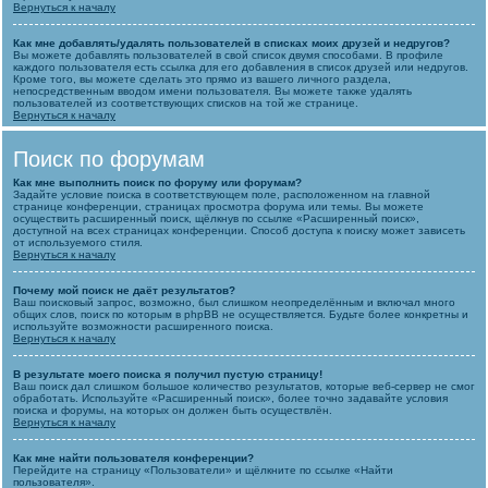
Вернуться к началу
Как мне добавлять/удалять пользователей в списках моих друзей и недругов?
Вы можете добавлять пользователей в свой список двумя способами. В профиле
каждого пользователя есть ссылка для его добавления в список друзей или недругов.
Кроме того, вы можете сделать это прямо из вашего личного раздела,
непосредственным вводом имени пользователя. Вы можете также удалять
пользователей из соответствующих списков на той же странице.
Вернуться к началу
Поиск по форумам
Как мне выполнить поиск по форуму или форумам?
Задайте условие поиска в соответствующем поле, расположенном на главной
странице конференции, страницах просмотра форума или темы. Вы можете
осуществить расширенный поиск, щёлкнув по ссылке «Расширенный поиск»,
доступной на всех страницах конференции. Способ доступа к поиску может зависеть
от используемого стиля.
Вернуться к началу
Почему мой поиск не даёт результатов?
Ваш поисковый запрос, возможно, был слишком неопределённым и включал много
общих слов, поиск по которым в phpBB не осуществляется. Будьте более конкретны и
используйте возможности расширенного поиска.
Вернуться к началу
В результате моего поиска я получил пустую страницу!
Ваш поиск дал слишком большое количество результатов, которые веб-сервер не смог
обработать. Используйте «Расширенный поиск», более точно задавайте условия
поиска и форумы, на которых он должен быть осуществлён.
Вернуться к началу
Как мне найти пользователя конференции?
Перейдите на страницу «Пользователи» и щёлкните по ссылке «Найти
пользователя».