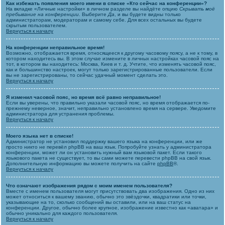
Как избежать появления моего имени в списке «Кто сейчас на конференции»?
На вкладке «Личные настройки» в личном разделе вы найдёте опцию
Скрывать моё
пребывание на конференции
. Выберите
Да
, и вы будете видны только
администраторам, модераторам и самому себе. Для всех остальных вы будете
скрытым пользователем.
Вернуться к началу
На конференции неправильное время!
Возможно, отображается время, относящееся к другому часовому поясу, а не к тому, в
котором находитесь вы. В этом случае измените в личных настройках часовой пояс на
тот, в котором вы находитесь: Москва, Киев и т. д. Учтите, что изменять часовой пояс,
как и большинство настроек, могут только зарегистрированные пользователи. Если
вы не зарегистрированы, то сейчас удачный момент сделать это.
Вернуться к началу
Я изменил часовой пояс, но время всё равно неправильное!
Если вы уверены, что правильно указали часовой пояс, но время отображается по-
прежнему неверное, значит, неправильно установлено время на сервере. Уведомите
администратора для устранения проблемы.
Вернуться к началу
Моего языка нет в списке!
Администратор не установил поддержку вашего языка на конференции, или же
просто никто не перевёл phpBB на ваш язык. Попробуйте узнать у администратора
конференции, может ли он установить нужный вам языковой пакет. Если такого
языкового пакета не существует, то вы сами можете перевести phpBB на свой язык.
Дополнительную информацию вы можете получить на сайте
phpBB
®.
Вернуться к началу
Что означают изображения рядом с моим именем пользователя?
Вместе с именем пользователя могут присутствовать два изображения. Одно из них
может относиться к вашему званию, обычно это звёздочки, квадратики или точки,
указывающие на то, сколько сообщений вы оставили, или на ваш статус на
конференции. Другое, обычно более крупное, изображение известно как «аватара» и
обычно уникально для каждого пользователя.
Вернуться к началу