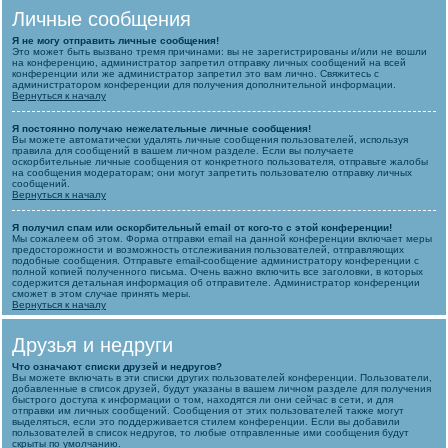
Личные сообщения
Я не могу отправить личные сообщения!
Это может быть вызвано тремя причинами: вы не зарегистрированы и/или не вошли
на конференцию, администратор запретил отправку личных сообщений на всей
конференции или же администратор запретил это вам лично. Свяжитесь с
администратором конференции для получения дополнительной информации.
Вернуться к началу
Я постоянно получаю нежелательные личные сообщения!
Вы можете автоматически удалять личные сообщения пользователей, используя
правила для сообщений в вашем личном разделе. Если вы получаете
оскорбительные личные сообщения от конкретного пользователя, отправьте жалобы
на сообщения модераторам; они могут запретить пользователю отправку личных
сообщений.
Вернуться к началу
Я получил спам или оскорбительный email от кого-то с этой конференции!
Мы сожалеем об этом. Форма отправки email на данной конференции включает меры
предосторожности и возможность отслеживания пользователей, отправляющих
подобные сообщения. Отправьте email-сообщение администратору конференции с
полной копией полученного письма. Очень важно включить все заголовки, в которых
содержится детальная информация об отправителе. Администратор конференции
сможет в этом случае принять меры.
Вернуться к началу
Друзья и недруги
Что означают списки друзей и недругов?
Вы можете включать в эти списки других пользователей конференции. Пользователи,
добавленные в список друзей, будут указаны в вашем личном разделе для получения
быстрого доступа к информации о том, находятся ли они сейчас в сети, и для
отправки им личных сообщений. Сообщения от этих пользователей также могут
выделяться, если это поддерживается стилем конференции. Если вы добавили
пользователей в список недругов, то любые отправленные ими сообщения будут
скрыты по умолчанию.