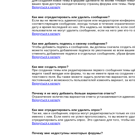
Для создания новой темы в форуме щёлкните по кнопке «Новая тема
ваших прав доступа находится внизу страниц форума или темы. Напр
Вернуться к началу
Как мне отредактировать или удалить сообщение?
Если вы не являетесь администратором или модератором конференци
соответствующем сообщении, иногда только в течение ограниченного 
дату и время последней из них. Эта надпись не появляется, если с
пользователи не могут удалить сообщение, если на него уже кто-то 
Вернуться к началу
Как мне добавить подпись к своему сообщению?
Чтобы добавить подпись к сообщению, вы должны сначала создать е
можете настроить добавление подписи по умолчанию ко всем вашим 
отменить добавление подписи в отдельных сообщениях, убрав флаж
Вернуться к началу
Как мне создать опрос?
При создании темы или редактировании первого сообщения темы щё
видите такой вкладки или формы, то вы не имеете прав на создание 
текстового поля. Вы также можете задать количество вариантов, кот
постоянным) и возможность пользователей изменять вариант, за кот
Вернуться к началу
Почему я не могу добавить больше вариантов ответа?
Ограничение количества вариантов ответа устанавливается админи
Вернуться к началу
Как мне отредактировать или удалить опрос?
Так же, как и сообщения, опросы могут редактироваться только их 
именно с ним. Если никто не успел проголосовать, то вы можете уд
отредактировать или удалить опрос. Это сделано для того, чтобы не
Вернуться к началу
Почему мне недоступны некоторые форумы?