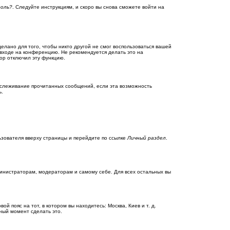
роль?
. Следуйте инструкциям, и скоро вы снова сможете войти на
елано для того, чтобы никто другой не смог воспользоваться вашей
входе на конференцию. Не рекомендуется делать это на
тор отключил эту функцию.
отслеживание прочитанных сообщений, если эта возможность
ь.
ьзователя вверху страницы и перейдите по ссылке
Личный раздел
.
министраторам, модераторам и самому себе. Для всех остальных вы
й пояс на тот, в котором вы находитесь: Москва, Киев и т. д.
чный момент сделать это.