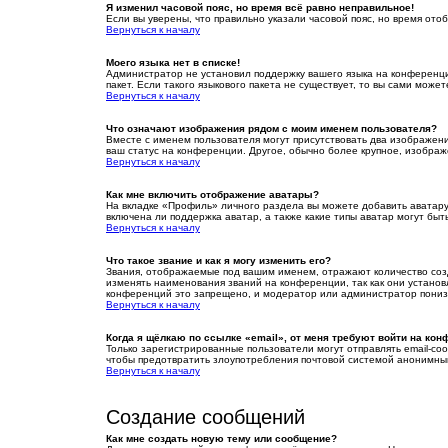
Я изменил часовой пояс, но время всё равно неправильное!
Если вы уверены, что правильно указали часовой пояс, но время от
Вернуться к началу
Моего языка нет в списке!
Администратор не установил поддержку вашего языка на конференци
пакет. Если такого языкового пакета не существует, то вы сами мо
Вернуться к началу
Что означают изображения рядом с моим именем пользователя?
Вместе с именем пользователя могут присутствовать два изображения
ваш статус на конференции. Другое, обычно более крупное, изображ
Вернуться к началу
Как мне включить отображение аватары?
На вкладке «Профиль» личного раздела вы можете добавить аватару
включена ли поддержка аватар, а также какие типы аватар могут бы
Вернуться к началу
Что такое звание и как я могу изменить его?
Звания, отображаемые под вашим именем, отражают количество со
изменять наименования званий на конференции, так как они устано
конференций это запрещено, и модератор или администратор пониз
Вернуться к началу
Когда я щёлкаю по ссылке «email», от меня требуют войти на ко
Только зарегистрированные пользователи могут отправлять email-со
чтобы предотвратить злоупотребления почтовой системой анонимны
Вернуться к началу
Создание сообщений
Как мне создать новую тему или сообщение?