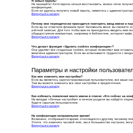
Я забыл пароль!
Не паникуйте! Хотя пароль нельзя восстановить, можно легко получ
конференцию.
Если не удалось получить новый пароль, свяжитесь с администрато
Вернуться к началу
Почему мне периодически приходится повторять ввод имени и па
Если вы не отметили флажком пункт
Запомнить меня
, вы сможете о
учётной записью. Для того чтобы вам не приходилось вводить имя п
общедоступном компьютере, например в библиотеке, интернет-кафе, 
Вернуться к началу
Что делает функция «Удалить cookies конференции»?
Она удаляет все созданные cookies, которые позволяют вам остават
включена администратором. Если вы испытываете трудности с входо
Вернуться к началу
Параметры и настройки пользовате
Как мне изменить мои настройки?
Если вы являетесь зарегистрированным пользователем, все ваши на
Там вы можете изменить все свои настройки и предпочтения.
Вернуться к началу
Как избежать появления моего имени в списке «Кто сейчас на ко
На вкладке «Личные настройки» в личном разделе вы найдёте опци
будете скрытым пользователем.
Вернуться к началу
На конференции неправильное время!
Возможно, отображается время, относящееся к другому часовому поясу,
Учтите, что изменять часовой пояс, как и большинство настроек, мо
Вернуться к началу