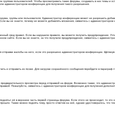
 группам пользователей. Чтобы просматривать такие форумы, создавать в них темы и ост
или администратором конференции для получения такого разрешения.
орума, группы или пользователя. Администратор конференции может не разрешить добав
Если вы не знаете, почему не можете добавлять вложения, свяжитесь с администратором
нный свод правил. Если вы нарушили правило, вы можете получить предупреждение. Учти
нном сайте. Если вы не знаете, за что получили предупреждение, свяжитесь с администр
я отправки жалобы на него, если это разрешено администратором конференции. Щёлкнув п
нчить и отправить их позже. Для загрузки сохранённого сообщения перейдите в параграф 
редварительного просмотра перед отправкой на форум. Возможно также, что администрат
правкой. Пожалуйста, свяжитесь с администратором конференции для получения дополн
поднять» её в верхнюю часть первой страницы форума. Если этого не происходит, то это о
 прошло. Также можно поднять тему, просто ответив на неё, однако удостоверьтесь, что 