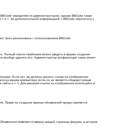
 BBCode определяется администратором, однако BBCode также
е в < и >. За дополнительной информацией о BBCode обратитесь к
жет быть реализована с использованием BBCode.
сть. Полный список смайликов можно увидеть в форме создания
или вообще удалить его. Администратор конференции также может
енцию. Если нет, вы должны указать ссылку на изображение,
щиеся на вашем компьютере (если он не является общедоступным
сайты и т. п. Для указания ссылок на изображения используйте в
еле. Права на создание важных объявлений предоставляются
Объявления появляются вверху каждой страницы форума, в котором