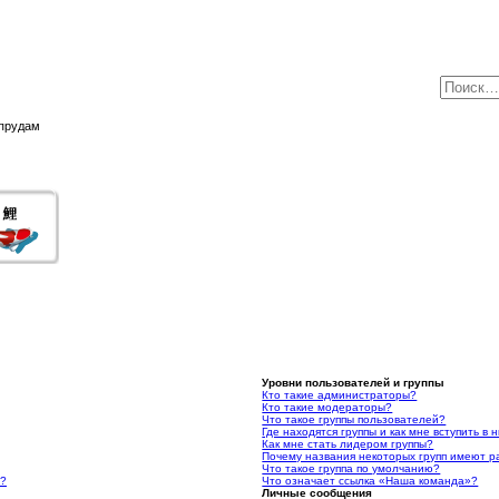
 прудам
Уровни пользователей и группы
Кто такие администраторы?
Кто такие модераторы?
Что такое группы пользователей?
Где находятся группы и как мне вступить в 
Как мне стать лидером группы?
Почему названия некоторых групп имеют р
Что такое группа по умолчанию?
я?
Что означает ссылка «Наша команда»?
Личные сообщения