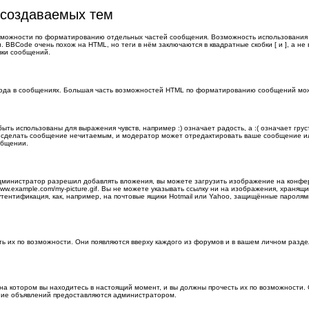
 создаваемых тем
можности по форматированию отдельных частей сообщения. Возможность использования
 BBCode очень похож на HTML, но теги в нём заключаются в квадратные скобки [ и ], а н
вки сообщений.
кода в сообщениях. Большая часть возможностей HTML по форматированию сообщений мо
ыть использованы для выражения чувств, например :) означает радость, а :( означает гру
гут сделать сообщение нечитаемым, и модератор может отредактировать ваше сообщение 
общении.
министратор разрешил добавлять вложения, вы можете загрузить изображение на конфер
ww.example.com/my-picture.gif. Вы не можете указывать ссылку ни на изображения, храня
тентификация, как, например, на почтовые ящики Hotmail или Yahoo, защищённые паролями 
 их по возможности. Они появляются вверху каждого из форумов и в вашем личном разд
 котором вы находитесь в настоящий момент, и вы должны прочесть их по возможности. 
ание объявлений предоставляются администратором.