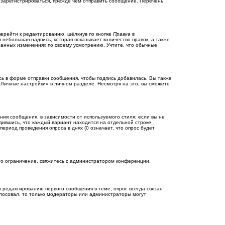
 зарегистрироваться, прежде чем отправить сообщение. Перечень
ерейти к редактированию, щёлкнув по кнопке
Правка
в
 небольшая надпись, которая показывает количество правок, а также
еланных изменениях по своему усмотрению. Учтите, что обычные
сь
в форме отправки сообщения, чтобы подпись добавилась. Вы также
Личные настройки» в личном разделе. Несмотря на это, вы сможете
ия сообщения, в зависимости от используемого стиля; если вы не
едившись, что каждый вариант находится на отдельной строке
ериод проведения опроса в днях (0 означает, что опрос будет
то ограничение, свяжитесь с администратором конференции.
к редактированию первого сообщения в теме; опрос всегда связан
голосовал, то только модераторы или администраторы могут