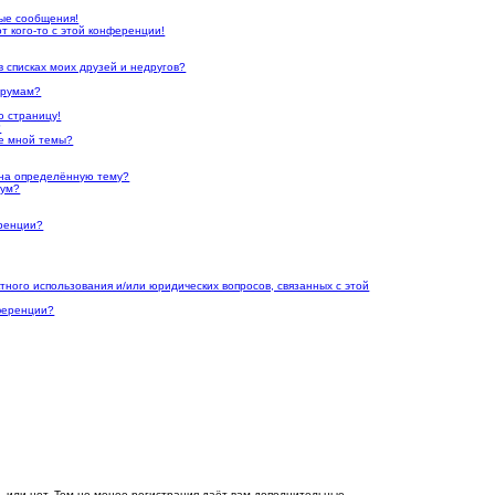
ые сообщения!
т кого-то с этой конференции!
в списках моих друзей и недругов?
орумам?
ю страницу!
?
ые мной темы?
я на определённую тему?
рум?
еренции?
ктного использования и/или юридических вопросов, связанных с этой
нференции?
, или нет. Тем не менее регистрация даёт вам дополнительные