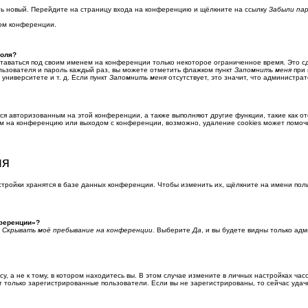
ить новый. Перейдите на страницу входа на конференцию и щёлкните на ссылку
Забыли па
ром конференции.
роля?
ставаться под своим именем на конференции только некоторое ограниченное время. Это сд
ользователя и пароль каждый раз, вы можете отметить флажком пункт
Запомнить меня
при 
университете и т. д. Если пункт
Запомнить меня
отсутствует, это значит, что администра
ься авторизованным на этой конференции, а также выполняют другие функции, такие как 
м на конференцию или выходом с конференции, возможно, удаление cookies может помоч
ля
стройки хранятся в базе данных конференции. Чтобы изменить их, щёлкните на имени пол
нференции»?
ю
Скрывать моё пребывание на конференции
. Выберите
Да
, и вы будете видны только ад
 а не к тому, в котором находитесь вы. В этом случае измените в личных настройках часово
гут только зарегистрированные пользователи. Если вы не зарегистрированы, то сейчас уда