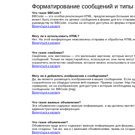
Форматирование сообщений и типы
Что такое BBCode?
BBCode — это особая реализация HTML, предлагающая большие воз
может быть отключён на уровне сообщения в форме для его отправки.
руководству по BBCode, ссылка на которое доступна из формы отпра
Вернуться к началу
Могу ли я использовать HTML?
Нет. На этой конференции невозможны отправка и обработка HTML-
Вернуться к началу
Что такое смайлики?
Смайлики, или эмотиконы — это маленькие картинки, которые могут б
сообщений. Только не перестарайтесь, используя их: они легко мо
ограничить количество смайликов, которое можно использовать в со
Вернуться к началу
Могу ли я добавлять изображения к сообщениям?
Да, вы можете размещать изображения в ваших сообщениях. Если ад
сохранённое на общедоступном веб-сервере. Пример ссылки: http://w
сервером), ни на изображения, для доступа к которым необходима ау
сообщениях тег BBCode [img].
Вернуться к началу
Что такое важные объявления?
Эти объявления содержат важную информацию, и вы должны прочесть
администратором конференции.
Вернуться к началу
Что такое объявления?
Объявления чаще всего содержат важную информацию для форума, на
они созданы. Так же, как и с важными объявлениями, права на созд
Вернуться к началу