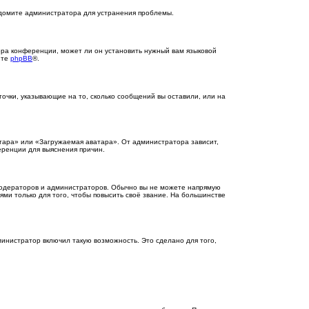
ведомите администратора для устранения проблемы.
ора конференции, может ли он установить нужный вам языковой
йте
phpBB
®.
точки, указывающие на то, сколько сообщений вы оставили, или на
тара» или «Загружаемая аватара». От администратора зависит,
еренции для выяснения причин.
одераторов и администраторов. Обычно вы не можете напрямую
и только для того, чтобы повысить своё звание. На большинстве
инистратор включил такую возможность. Это сделано для того,