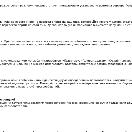
ображается по-прежнему неверное, значит, неправильно установлено время на сервере. У
и, или же просто никто не перевёл phpBB на ваш язык. Попробуйте узнать у администрат
жете перевести phpBB на свой язык. Дополнительную информацию вы можете получить на са
. Одно из них может относиться к вашему званию, обычно это звёздочки, квадратики или 
ение известно как «аватара» и обычно уникально для каждого пользователя.
 с использованием четырёх инструментов: «Граватар», «Галерея аватар», «Удалённая ава
ть доступны. Если вы не можете использовать аватары, свяжитесь с администратором конф
зданных вами сообщений или идентифицируют определённых пользователей: например, м
влены её администратором. Пожалуйста, не засоряйте конференцию ненужными сообщениям
ят значение вашего счётчика сообщений.
нференцию!
общения другим пользователям через встроенную в конференцию форму, и только если адм
ми пользователями.