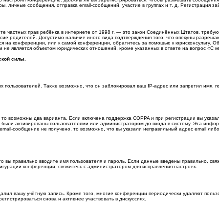
 личные сообщения, отправка email-сообщений, участие в группах и т. д. Регистрация зай
о защите частных прав ребёнка в интернете от 1998 г. — это закон Соединённых Штатов, тре
асие родителей. Допустимо наличие иного вида подтверждения того, что опекуны разреш
уся на конференции, или к самой конференции, обратитесь за помощью к юрисконсульту. 
не является объектом юридических отношений, кроме указанных в ответе на вопрос «С ке
ской силы.
пользователей. Также возможно, что он заблокировал ваш IP-адрес или запретил имя, по
, то возможны два варианта. Если включена поддержка COPPA и при регистрации вы указал
и были активированы пользователями или администратором до входа в систему. Эта инфо
email-сообщение не получено, то возможно, что вы указали неправильный адрес email либ
то вы правильно вводите имя пользователя и пароль. Если данные введены правильно, свя
фигурации конференции, свяжитесь с администратором для исправления настроек.
далил вашу учётную запись. Кроме того, многие конференции периодически удаляют поль
гистрироваться снова и активнее участвовать в дискуссиях.