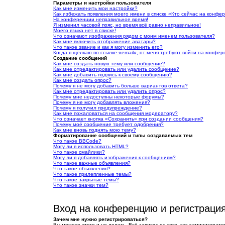
Параметры и настройки пользователя
Как мне изменить мои настройки?
Как избежать появления моего имени в списке «Кто сейчас на конфе
На конференции неправильное время!
Я изменил часовой пояс, но время всё равно неправильное!
Моего языка нет в списке!
Что означают изображения рядом с моим именем пользователя?
Как мне включить отображение аватары?
Что такое звание и как я могу изменить его?
Когда я щёлкаю по ссылке «email», от меня требуют войти на конфе
Создание сообщений
Как мне создать новую тему или сообщение?
Как мне отредактировать или удалить сообщение?
Как мне добавить подпись к своему сообщению?
Как мне создать опрос?
Почему я не могу добавить больше вариантов ответа?
Как мне отредактировать или удалить опрос?
Почему мне недоступны некоторые форумы?
Почему я не могу добавлять вложения?
Почему я получил предупреждение?
Как мне пожаловаться на сообщения модератору?
Что означает кнопка «Сохранить» при создании сообщения?
Почему моё сообщение требует одобрения?
Как мне вновь поднять мою тему?
Форматирование сообщений и типы создаваемых тем
Что такое BBCode?
Могу ли я использовать HTML?
Что такое смайлики?
Могу ли я добавлять изображения к сообщениям?
Что такое важные объявления?
Что такое объявления?
Что такое прилепленные темы?
Что такое закрытые темы?
Что такое значки тем?
Вход на конференцию и регистраци
Зачем мне нужно регистрироваться?
Вы можете этого и не делать. Всё зависит от того, как администра