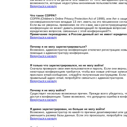
возможности, которые недоступны анонимным пользователям: аватары,
Вернуться к началу
Что такое COPPA?
COPPA (Children’s Online Privacy Protection Act of 1998), или Акт 
несовершеннолетних младше 13 лет, иметь на это письменное согл
Если вы не уверены, применимо ли это к вам, как к регистрирующем
конференции не может давать рекомендаций по правовым вопросам и 
юридических вопросов, связанных с этой конференцией?».
Примечание переводчика: в России данный акт не имеет юридиче
Вернуться к началу
Почему я не могу зарегистрироваться?
Возможно, администратор конференции отключил регистрацию новых 
помощью к администратору конференции.
Вернуться к началу
Я только что зарегистрировался, но не могу войти!
Сначала проверьте свои имя пользователя и пароль. Если они верны
некоторых конференциях требуется, чтобы все новые учётные запис
прислано email-сообщение, следуйте полученным инструкциям. Если 
правильный адрес email, попробуйте связаться с администратором.
Вернуться к началу
Почему я не могу войти?
Существует несколько возможных причин. Прежде всего убедитесь, ч
доступ к конференции. Также возможно, что допущена ошибка в кон
Вернуться к началу
Я давно зарегистрирован, но больше не могу войти!
Возможно, администратор по какой-то причине деактивировал или у
уменьшить размер базы данных. Если это произошло, попробуйте заре
Вернуться к началу