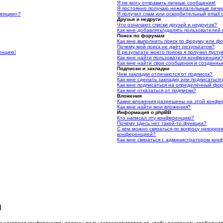
Я не могу отправить личные сообщения!
Я постоянно получаю нежелательные личн
ренции»?
Я получил спам или оскорбительный email о
Друзья и недруги
Что означают списки друзей и недругов?
Как мне добавлять/удалять пользователей 
Поиск по форумам
Как мне выполнить поиск по форуму или ф
Почему мой поиск не даёт результатов?
ренцию!
В результате моего поиска я получил пусту
Как мне найти пользователя конференции
Как мне найти свои сообщения и созданн
Подписки и закладки
Чем закладки отличаются от подписок?
Как мне сделать закладку или подписатьс
Как мне подписаться на определённый фо
Как мне отказаться от подписки?
Вложения
Какие вложения разрешены на этой конф
Как мне найти мои вложения?
Информация о phpBB
Кто написал эту конференцию?
Почему здесь нет такой-то функции?
С кем можно связаться по вопросу некорре
конференцией?
Как мне связаться с администратором ко
я
тор настроил конференцию: должны ли вы зарегистрироваться, чтобы размещать сообщения