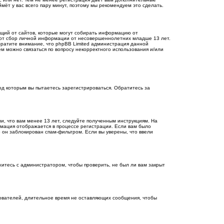
мёт у вас всего пару минут, поэтому мы рекомендуем это сделать.
бующий от сайтов, которые могут собирать информацию от
ают сбор личной информации от несовершеннолетних младше 13 лет.
Обратите внимание, что phpBB Limited администрация данной
м можно связаться по вопросу некорректного использования и/или
д которым вы пытаетесь зарегистрироваться. Обратитесь за
и, что вам менее 13 лет, следуйте полученным инструкциям. На
рмация отображается в процессе регистрации. Если вам было
о он заблокирован спам-фильтром. Если вы уверены, что ввели
житесь с администратором, чтобы проверить, не был ли вам закрыт
зователей, длительное время не оставляющих сообщения, чтобы