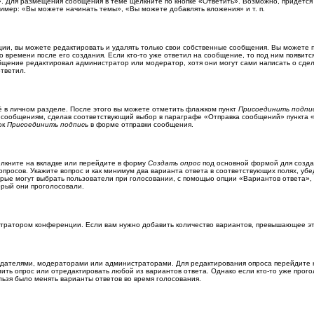
». Для размещения сообщения в теме щёлкните по кнопке «Ответить». Возможно, придётся
имер: «Вы можете начинать темы», «Вы можете добавлять вложения» и т. п.
и, вы можете редактировать и удалять только свои собственные сообщения. Вы можете п
времени после его создания. Если кто-то уже ответил на сообщение, то под ним появится
ообщение редактировал администратор или модератор, хотя они могут сами написать о сд
ответил.
ё в личном разделе. После этого вы можете отметить флажком пункт
Присоединить подпи
сообщениям, сделав соответствующий выбор в параграфе «Отправка сообщений» пункта «
ок
Присоединить подпись
в форме отправки сообщения.
лкните на вкладке или перейдите в форму
Создать опрос
под основной формой для создан
опросов. Укажите вопрос и как минимум два варианта ответа в соответствующих полях, уб
орые могут выбрать пользователи при голосовании, с помощью опции «Вариантов ответа», п
орый они проголосовали.
стратором конференции. Если вам нужно добавить количество вариантов, превышающее э
создателями, модераторами или администраторами. Для редактирования опроса перейдите 
алить опрос или отредактировать любой из вариантов ответа. Однако если кто-то уже про
льзя было менять варианты ответов во время голосования.