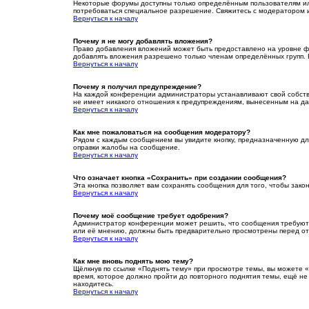
Некоторые форумы доступны только определённым пользователям или
потребоваться специальное разрешение. Свяжитесь с модератором 
Вернуться к началу
Почему я не могу добавлять вложения?
Право добавления вложений может быть предоставлено на уровне ф
добавлять вложения разрешено только членам определённых групп. 
Вернуться к началу
Почему я получил предупреждение?
На каждой конференции администраторы устанавливают свой собстве
не имеет никакого отношения к предупреждениям, вынесенным на да
Вернуться к началу
Как мне пожаловаться на сообщения модератору?
Рядом с каждым сообщением вы увидите кнопку, предназначенную дл
оправки жалобы на сообщение.
Вернуться к началу
Что означает кнопка «Сохранить» при создании сообщения?
Эта кнопка позволяет вам сохранять сообщения для того, чтобы зако
Вернуться к началу
Почему моё сообщение требует одобрения?
Администратор конференции может решить, что сообщения требуют п
или её мнению, должны быть предварительно просмотрены перед от
Вернуться к началу
Как мне вновь поднять мою тему?
Щёлкнув по ссылке «Поднять тему» при просмотре темы, вы можете «
время, которое должно пройти до повторного поднятия темы, ещё не
находитесь.
Вернуться к началу