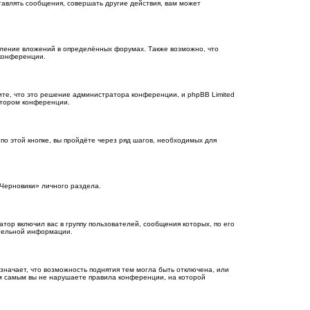
авлять сообщения, совершать другие действия, вам может
ление вложений в определённых форумах. Также возможно, что
 конференции.
те, что это решение администратора конференции, и phpBB Limited
атором конференции.
о этой кнопке, вы пройдёте через ряд шагов, необходимых для
«Черновики» личного раздела.
ор включил вас в группу пользователей, сообщения которых, по его
ительной информации.
значает, что возможность поднятия тем могла быть отключена, или
тем самым вы не нарушаете правила конференции, на которой