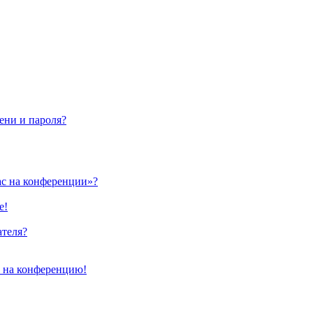
ени и пароля?
ас на конференции»?
е!
ателя?
и на конференцию!