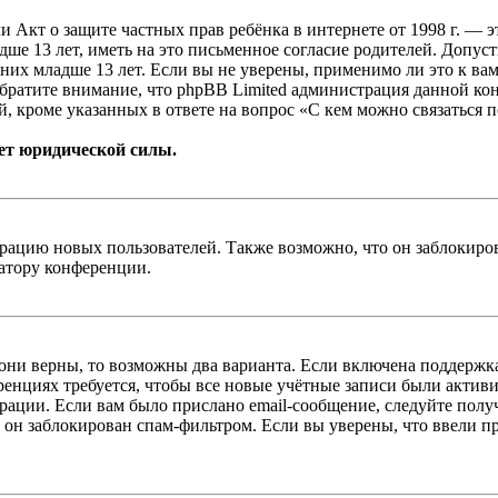
, или Акт о защите частных прав ребёнка в интернете от 1998 г.
е 13 лет, иметь на это письменное согласие родителей. Допус
х младше 13 лет. Если вы не уверены, применимо ли это к вам
Обратите внимание, что phpBB Limited администрация данной к
, кроме указанных в ответе на вопрос «С кем можно связаться 
ет юридической силы.
цию новых пользователей. Также возможно, что он заблокирова
ратору конференции.
 они верны, то возможны два варианта. Если включена поддержка
енциях требуется, чтобы все новые учётные записи были актив
трации. Если вам было прислано email-сообщение, следуйте пол
 он заблокирован спам-фильтром. Если вы уверены, что ввели пр