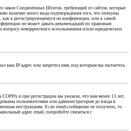
 — это закон Соединённых Штатов, требующий от сайтов, которые
тимо наличие иного вида подтверждения того, что опекуны
, как к регистрирующемуся на конференции, или к самой
онференции не может давать рекомендаций по правовым
по вопросу некорректного использования и/или юридических
л ваш IP-адрес или запретил имя, под которым вы пытаетесь
 COPPA и при регистрации вы указали, что вам менее 13 лет,
ированы пользователями или администратором до входа в
ученным инструкциям. Если email-сообщение не получено, то
авильный адрес email, попробуйте связаться с