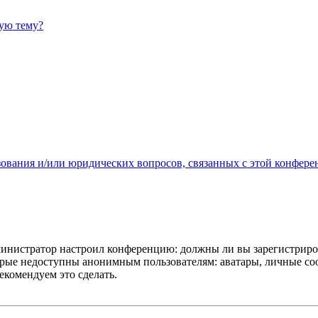
ную тему?
зования и/или юридических вопросов, связанных с этой конфере
администратор настроил конференцию: должны ли вы зарегистриро
рые недоступны анонимным пользователям: аватары, личные сообщ
екомендуем это сделать.