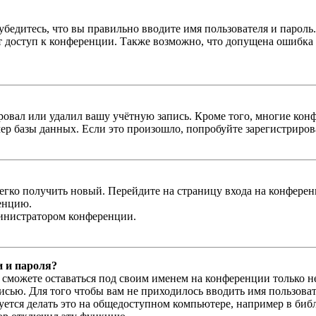
бедитесь, что вы правильно вводите имя пользователя и пароль
ыт доступ к конференции. Также возможно, что допущена ошибка
овал или удалил вашу учётную запись. Кроме того, многие кон
р базы данных. Если это произошло, попробуйте зарегистрироват
легко получить новый. Перейдите на страницу входа на конфер
енцию.
министратором конференции.
и и пароля?
ы сможете оставаться под своим именем на конференции только н
писью. Для того чтобы вам не приходилось вводить имя пользова
тся делать это на общедоступном компьютере, например в библи