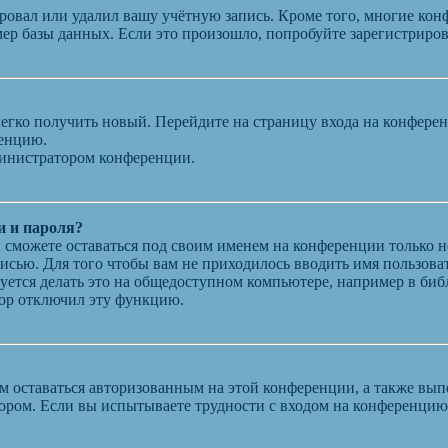
ровал или удалил вашу учётную запись. Кроме того, многие кон
р базы данных. Если это произошло, попробуйте зарегистрирова
 легко получить новый. Перейдите на страницу входа на конфер
ренцию.
министратором конференции.
и и пароля?
ы сможете оставаться под своим именем на конференции только н
писью. Для того чтобы вам не приходилось вводить имя пользова
ется делать это на общедоступном компьютере, например в библи
атор отключил эту функцию.
вам оставаться авторизованным на этой конференции, а также в
ором. Если вы испытываете трудности с входом на конференцию 