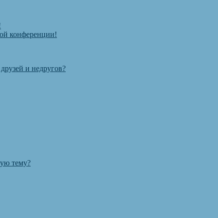
!
той конференции!
 друзей и недругов?
ную тему?