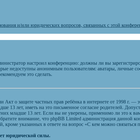
зования и/или юридических вопросов, связанных с этой конфер
администратор настроил конференцию: должны ли вы зарегистриро
рые недоступны анонимным пользователям: аватары, личные сооб
рекомендуем это сделать.
), или Акт о защите частных прав ребёнка в интернете от 1998 г.
ше 13 лет, иметь на это письменное согласие родителей. Допус
их младше 13 лет. Если вы не уверены, применимо ли это к вам
Обратите внимание, что phpBB Limited администрация данной к
, кроме указанных в ответе на вопрос «С кем можно связаться
еет юридической силы.