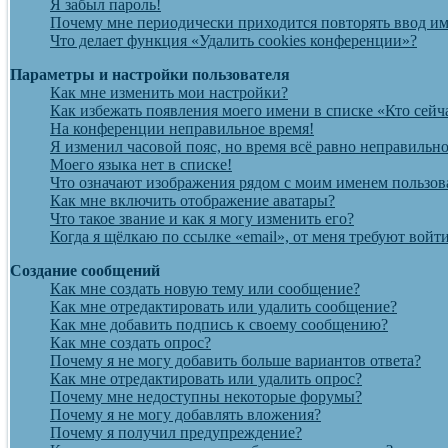
Я забыл пароль!
Почему мне периодически приходится повторять ввод им
Что делает функция «Удалить cookies конференции»?
Параметры и настройки пользователя
Как мне изменить мои настройки?
Как избежать появления моего имени в списке «Кто сейч
На конференции неправильное время!
Я изменил часовой пояс, но время всё равно неправильно
Моего языка нет в списке!
Что означают изображения рядом с моим именем пользов
Как мне включить отображение аватары?
Что такое звание и как я могу изменить его?
Когда я щёлкаю по ссылке «email», от меня требуют вой
Создание сообщений
Как мне создать новую тему или сообщение?
Как мне отредактировать или удалить сообщение?
Как мне добавить подпись к своему сообщению?
Как мне создать опрос?
Почему я не могу добавить больше вариантов ответа?
Как мне отредактировать или удалить опрос?
Почему мне недоступны некоторые форумы?
Почему я не могу добавлять вложения?
Почему я получил предупреждение?