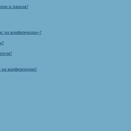
ени и пароля?
ас на конференции»?
е!
ателя?
ти на конференцию!