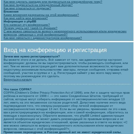
Как мне сделать закладку или подписаться на определённую тему?
Как мне подписаться на определённый форум?
Как мне отказаться от подписки?
Вложения
Какие вложения разрешены на этой конференции?
Как мне найти мои вложения?
Информация о phpBB
Кто написал эту конференцию?
Почему здесь нет такой-то функции?
С кем можно связаться по вопросу некорректного использования и/или юридических
вопросов, связанных с этой конференцией?
Как мне связаться с администратором конференции?
Вход на конференцию и регистрация
Зачем мне нужно регистрироваться?
Вы можете этого и не делать. Всё зависит от того, как администратор настроил
конференцию: должны ли вы зарегистрироваться, чтобы размещать сообщения, или
нет. Тем не менее регистрация даёт вам дополнительные возможности, которые
недоступны анонимным пользователям: аватары, личные сообщения, отправка email-
сообщений, участие в группах и т. д. Регистрация займёт у вас всего пару минут,
поэтому мы рекомендуем это сделать.
Вернуться к началу
Что такое COPPA?
COPPA (Children’s Online Privacy Protection Act of 1998), или Акт о защите частных прав
ребёнка в интернете от 1998 г. — это закон Соединённых Штатов, требующий от
сайтов, которые могут собирать информацию от несовершеннолетних младше 13
лет, иметь на это письменное согласие родителей. Допустимо наличие иного вида
подтверждения того, что опекуны разрешают сбор личной информации от
несовершеннолетних младше 13 лет. Если вы не уверены, применимо ли это к вам,
как к регистрирующемуся на конференции, или к самой конференции, обратитесь за
помощью к юрисконсульту. Обратите внимание, что phpBB Limited администрация
данной конференции не может давать рекомендаций по правовым вопросам и не
является объектом юридических отношений, кроме указанных в ответе на вопрос «С
кем можно связаться по вопросу некорректного использования и/или юридических
вопросов, связанных с этой конференцией?».
Примечание переводчика: в России данный акт не имеет юридической силы.