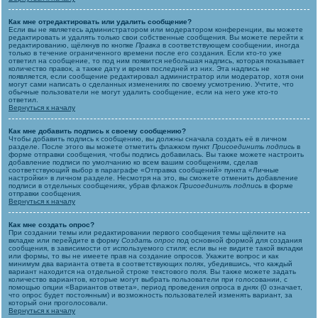
Как мне отредактировать или удалить сообщение?
Если вы не являетесь администратором или модератором конференции, вы можете
редактировать и удалять только свои собственные сообщения. Вы можете перейти к
редактированию, щёлкнув по кнопке
Правка
в соответствующем сообщении, иногда
только в течение ограниченного времени после его создания. Если кто-то уже
ответил на сообщение, то под ним появится небольшая надпись, которая показывает
количество правок, а также дату и время последней из них. Эта надпись не
появляется, если сообщение редактировал администратор или модератор, хотя они
могут сами написать о сделанных изменениях по своему усмотрению. Учтите, что
обычные пользователи не могут удалить сообщение, если на него уже кто-то
ответил.
Вернуться к началу
Как мне добавить подпись к своему сообщению?
Чтобы добавить подпись к сообщению, вы должны сначала создать её в личном
разделе. После этого вы можете отметить флажком пункт
Присоединить подпись
в
форме отправки сообщения, чтобы подпись добавилась. Вы также можете настроить
добавление подписи по умолчанию ко всем вашим сообщениям, сделав
соответствующий выбор в параграфе «Отправка сообщений» пункта «Личные
настройки» в личном разделе. Несмотря на это, вы сможете отменить добавление
подписи в отдельных сообщениях, убрав флажок
Присоединить подпись
в форме
отправки сообщения.
Вернуться к началу
Как мне создать опрос?
При создании темы или редактировании первого сообщения темы щёлкните на
вкладке или перейдите в форму
Создать опрос
под основной формой для создания
сообщения, в зависимости от используемого стиля; если вы не видите такой вкладки
или формы, то вы не имеете прав на создание опросов. Укажите вопрос и как
минимум два варианта ответа в соответствующих полях, убедившись, что каждый
вариант находится на отдельной строке текстового поля. Вы также можете задать
количество вариантов, которые могут выбрать пользователи при голосовании, с
помощью опции «Вариантов ответа», период проведения опроса в днях (0 означает,
что опрос будет постоянным) и возможность пользователей изменять вариант, за
который они проголосовали.
Вернуться к началу