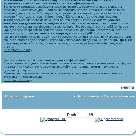
юридических вопросов, связанных с этой конференцией?
Вы можете связаться с любым из администраторов, перечисленных в списке на
странице «Наша команда». Если вы не получили ответа, свяжитесь с владельцем
домена (сделайте
whois lookup
) или, если конференция находится на бесплатном
домене (например, chat.ru, Yahoo!, free.fr, f2s.com и т. п.), с руководством или
техподдержкой данного домена. Учтите, что phpBB Limited
не имеет никакого
контроля над данной конференцией
и не может нести никакой ответственности за
то, кем и как данная конференция используется. Не обращайтесь к phpBB Limited по
юридическим вопросам (о приостановке работы конференции, ответственности за
неё и т. д.), которые
не относятся напрямую
к сайту phpBB.com или которые
частично относятся к программному обеспечению phpBB Limited. Если же вы всё-таки
пошлёте email в адрес phpBB Limited об использовании данной конференции
третьей
стороной
, то не ждите подробного письма, или вы можете вообще не получить
ответа.
Вернуться к началу
Как мне связаться с администратором конференции?
Все пользователи данной конференции могут использовать соответствующую форму
на странице «Связаться с администрацией», если данная функция включена
администратором.
Зарегистрированные пользователи также могут воспользоваться контактами на
странице «Наша команда».
Вернуться к началу
Перейти
Список форумов
Наша команда
Удалить cookies ко