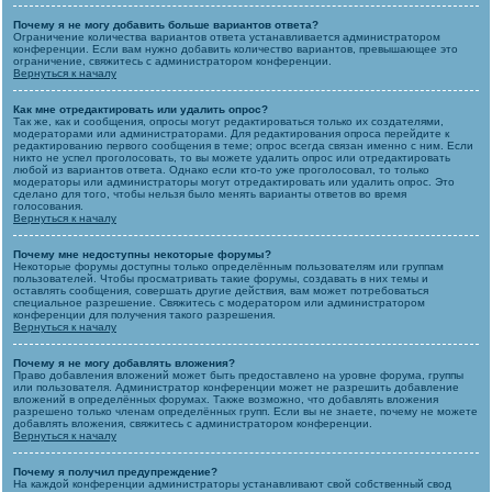
Почему я не могу добавить больше вариантов ответа?
Ограничение количества вариантов ответа устанавливается администратором
конференции. Если вам нужно добавить количество вариантов, превышающее это
ограничение, свяжитесь с администратором конференции.
Вернуться к началу
Как мне отредактировать или удалить опрос?
Так же, как и сообщения, опросы могут редактироваться только их создателями,
модераторами или администраторами. Для редактирования опроса перейдите к
редактированию первого сообщения в теме; опрос всегда связан именно с ним. Если
никто не успел проголосовать, то вы можете удалить опрос или отредактировать
любой из вариантов ответа. Однако если кто-то уже проголосовал, то только
модераторы или администраторы могут отредактировать или удалить опрос. Это
сделано для того, чтобы нельзя было менять варианты ответов во время
голосования.
Вернуться к началу
Почему мне недоступны некоторые форумы?
Некоторые форумы доступны только определённым пользователям или группам
пользователей. Чтобы просматривать такие форумы, создавать в них темы и
оставлять сообщения, совершать другие действия, вам может потребоваться
специальное разрешение. Свяжитесь с модератором или администратором
конференции для получения такого разрешения.
Вернуться к началу
Почему я не могу добавлять вложения?
Право добавления вложений может быть предоставлено на уровне форума, группы
или пользователя. Администратор конференции может не разрешить добавление
вложений в определённых форумах. Также возможно, что добавлять вложения
разрешено только членам определённых групп. Если вы не знаете, почему не можете
добавлять вложения, свяжитесь с администратором конференции.
Вернуться к началу
Почему я получил предупреждение?
На каждой конференции администраторы устанавливают свой собственный свод