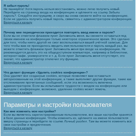
Я забыл пароль!
Не паникуйте! Хотя пароль нельзя восстановить, можно легко получить новый.
Перейдите на страницу входа на конференцию и щёлкните на ссылку
Забыли
пароль?
. Следуйте инструкциям, и скоро вы снова сможете войти на конференцию.
Если не удалось получить новый пароль, свяжитесь с администратором конференции.
Вернуться к началу
Почему мне периодически приходится повторять ввод имени и пароля?
Если вы не отметили флажком пункт
Запомнить меня
, вы сможете оставаться под
своим именем на конференции только некоторое ограниченное время. Это сделано
для того, чтобы никто другой не смог воспользоваться вашей учётной записью. Для
того чтобы вам не приходилось вводить имя пользователя и пароль каждый раз, вы
можете отметить флажком пункт
Запомнить меня
при входе на конференцию. Не
рекомендуется делать это на общедоступном компьютере, например в библиотеке,
интернет-кафе, университете и т. д. Если пункт
Запомнить меня
отсутствует, это
значит, что администратор отключил эту функцию.
Вернуться к началу
Что делает функция «Удалить cookies конференции»?
Она удаляет все созданные cookies, которые позволяют вам оставаться
авторизованным на этой конференции, а также выполняют другие функции, такие как
отслеживание прочитанных сообщений, если эта возможность включена
администратором. Если вы испытываете трудности с входом на конференцию или
выходом с конференции, возможно, удаление cookies может помочь.
Вернуться к началу
Параметры и настройки пользователя
Как мне изменить мои настройки?
Если вы являетесь зарегистрированным пользователем, все ваши настройки хранятся
в базе данных конференции. Чтобы изменить их, щёлкните на имени пользователя
вверху страницы и перейдите по ссылке
Личный раздел
. Там вы можете изменить все
свои настройки и предпочтения.
Вернуться к началу