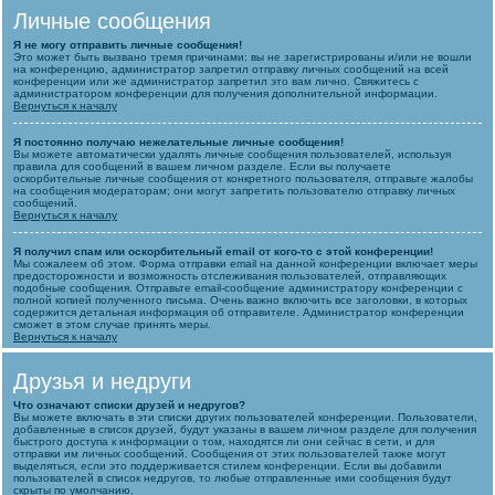
Личные сообщения
Я не могу отправить личные сообщения!
Это может быть вызвано тремя причинами: вы не зарегистрированы и/или не вошли
на конференцию, администратор запретил отправку личных сообщений на всей
конференции или же администратор запретил это вам лично. Свяжитесь с
администратором конференции для получения дополнительной информации.
Вернуться к началу
Я постоянно получаю нежелательные личные сообщения!
Вы можете автоматически удалять личные сообщения пользователей, используя
правила для сообщений в вашем личном разделе. Если вы получаете
оскорбительные личные сообщения от конкретного пользователя, отправьте жалобы
на сообщения модераторам; они могут запретить пользователю отправку личных
сообщений.
Вернуться к началу
Я получил спам или оскорбительный email от кого-то с этой конференции!
Мы сожалеем об этом. Форма отправки email на данной конференции включает меры
предосторожности и возможность отслеживания пользователей, отправляющих
подобные сообщения. Отправьте email-сообщение администратору конференции с
полной копией полученного письма. Очень важно включить все заголовки, в которых
содержится детальная информация об отправителе. Администратор конференции
сможет в этом случае принять меры.
Вернуться к началу
Друзья и недруги
Что означают списки друзей и недругов?
Вы можете включать в эти списки других пользователей конференции. Пользователи,
добавленные в список друзей, будут указаны в вашем личном разделе для получения
быстрого доступа к информации о том, находятся ли они сейчас в сети, и для
отправки им личных сообщений. Сообщения от этих пользователей также могут
выделяться, если это поддерживается стилем конференции. Если вы добавили
пользователей в список недругов, то любые отправленные ими сообщения будут
скрыты по умолчанию.