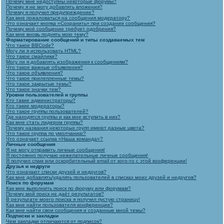
Почему мне недоступны некоторые форумы?
Почему я не могу добавлять вложения?
Почему я получил предупреждение?
Как мне пожаловаться на сообщения модератору?
Что означает кнопка «Сохранить» при создании сообщения?
Почему моё сообщение требует одобрения?
Как мне вновь поднять мою тему?
Форматирование сообщений и типы создаваемых тем
Что такое BBCode?
Могу ли я использовать HTML?
Что такое смайлики?
Могу ли я добавлять изображения к сообщениям?
Что такое важные объявления?
Что такое объявления?
Что такое прилепленные темы?
Что такое закрытые темы?
Что такое значки тем?
Уровни пользователей и группы
Кто такие администраторы?
Кто такие модераторы?
Что такое группы пользователей?
Где находятся группы и как мне вступить в них?
Как мне стать лидером группы?
Почему названия некоторых групп имеют разные цвета?
Что такое группа по умолчанию?
Что означает ссылка «Наша команда»?
Личные сообщения
Я не могу отправить личные сообщения!
Я постоянно получаю нежелательные личные сообщения!
Я получил спам или оскорбительный email от кого-то с этой конференции!
Друзья и недруги
Что означают списки друзей и недругов?
Как мне добавлять/удалять пользователей в списках моих друзей и недругов?
Поиск по форумам
Как мне выполнить поиск по форуму или форумам?
Почему мой поиск не даёт результатов?
В результате моего поиска я получил пустую страницу!
Как мне найти пользователя конференции?
Как мне найти свои сообщения и созданные мной темы?
Подписки и закладки
Чем закладки отличаются от подписок?