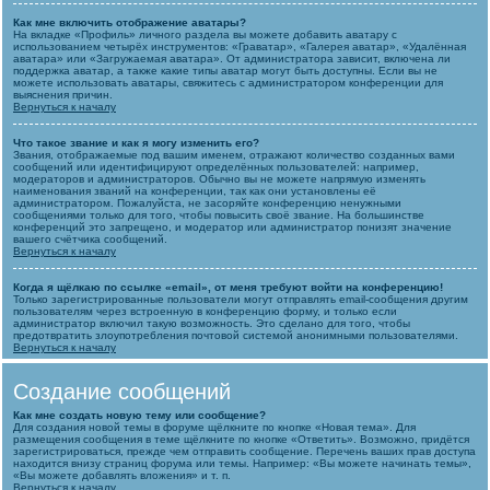
Как мне включить отображение аватары?
На вкладке «Профиль» личного раздела вы можете добавить аватару с
использованием четырёх инструментов: «Граватар», «Галерея аватар», «Удалённая
аватара» или «Загружаемая аватара». От администратора зависит, включена ли
поддержка аватар, а также какие типы аватар могут быть доступны. Если вы не
можете использовать аватары, свяжитесь с администратором конференции для
выяснения причин.
Вернуться к началу
Что такое звание и как я могу изменить его?
Звания, отображаемые под вашим именем, отражают количество созданных вами
сообщений или идентифицируют определённых пользователей: например,
модераторов и администраторов. Обычно вы не можете напрямую изменять
наименования званий на конференции, так как они установлены её
администратором. Пожалуйста, не засоряйте конференцию ненужными
сообщениями только для того, чтобы повысить своё звание. На большинстве
конференций это запрещено, и модератор или администратор понизят значение
вашего счётчика сообщений.
Вернуться к началу
Когда я щёлкаю по ссылке «email», от меня требуют войти на конференцию!
Только зарегистрированные пользователи могут отправлять email-сообщения другим
пользователям через встроенную в конференцию форму, и только если
администратор включил такую возможность. Это сделано для того, чтобы
предотвратить злоупотребления почтовой системой анонимными пользователями.
Вернуться к началу
Создание сообщений
Как мне создать новую тему или сообщение?
Для создания новой темы в форуме щёлкните по кнопке «Новая тема». Для
размещения сообщения в теме щёлкните по кнопке «Ответить». Возможно, придётся
зарегистрироваться, прежде чем отправить сообщение. Перечень ваших прав доступа
находится внизу страниц форума или темы. Например: «Вы можете начинать темы»,
«Вы можете добавлять вложения» и т. п.
Вернуться к началу