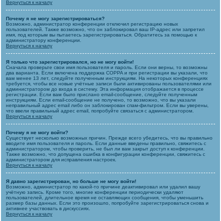
Вернуться к началу
Почему я не могу зарегистрироваться?
Возможно, администратор конференции отключил регистрацию новых
пользователей. Также возможно, что он заблокировал ваш IP-адрес или запретил
имя, под которым вы пытаетесь зарегистрироваться. Обратитесь за помощью к
администратору конференции.
Вернуться к началу
Я только что зарегистрировался, но не могу войти!
Сначала проверьте свои имя пользователя и пароль. Если они верны, то возможны
два варианта. Если включена поддержка COPPA и при регистрации вы указали, что
вам менее 13 лет, следуйте полученным инструкциям. На некоторых конференциях
требуется, чтобы все новые учётные записи были активированы пользователями или
администратором до входа в систему. Эта информация отображается в процессе
регистрации. Если вам было прислано email-сообщение, следуйте полученным
инструкциям. Если email-сообщение не получено, то возможно, что вы указали
неправильный адрес email либо он заблокирован спам-фильтром. Если вы уверены,
что ввели правильный адрес email, попробуйте связаться с администратором.
Вернуться к началу
Почему я не могу войти?
Существует несколько возможных причин. Прежде всего убедитесь, что вы правильно
вводите имя пользователя и пароль. Если данные введены правильно, свяжитесь с
администратором, чтобы проверить, не был ли вам закрыт доступ к конференции.
Также возможно, что допущена ошибка в конфигурации конференции, свяжитесь с
администратором для исправления настроек.
Вернуться к началу
Я давно зарегистрирован, но больше не могу войти!
Возможно, администратор по какой-то причине деактивировал или удалил вашу
учётную запись. Кроме того, многие конференции периодически удаляют
пользователей, длительное время не оставляющих сообщения, чтобы уменьшить
размер базы данных. Если это произошло, попробуйте зарегистрироваться снова и
активнее участвовать в дискуссиях.
Вернуться к началу