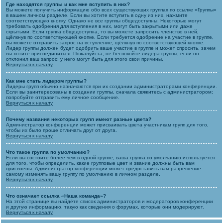
Где находятся группы и как мне вступить в них?
Вы можете получить информацию обо всех существующих группах по ссылке «Группы»
в вашем личном разделе. Если вы хотите вступить в одну из них, нажмите
соответствующую кнопку. Однако не все группы общедоступны. Некоторые могут
требовать одобрения для вступления в них, могут быть закрытыми или даже
скрытыми. Если группа общедоступна, то вы можете запросить членство в ней,
щёлкнув по соответствующей кнопке. Если требуется одобрение на участие в группе,
вы можете отправить запрос на вступление, щёлкнув по соответствующей кнопке.
Лидер группы должен будет одобрить ваше участие в группе и может спросить, зачем
вы хотите присоединиться. Пожалуйста, не беспокойте лидера группы, если он
отклонил ваш запрос; у него могут быть для этого свои причины.
Вернуться к началу
Как мне стать лидером группы?
Лидеры групп обычно назначаются при их создании администраторами конференции.
Если вы заинтересованы в создании группы, сначала свяжитесь с администратором;
попробуйте отправить ему личное сообщение.
Вернуться к началу
Почему названия некоторых групп имеют разные цвета?
Администратор конференции может присваивать цвета участникам групп для того,
чтобы их было проще отличать друг от друга.
Вернуться к началу
Что такое группа по умолчанию?
Если вы состоите более чем в одной группе, ваша группа по умолчанию используется
для того, чтобы определить, какие групповые цвет и звание должны быть вам
присвоены. Администратор конференции может предоставить вам разрешение
самому изменять вашу группу по умолчанию в личном разделе.
Вернуться к началу
Что означает ссылка «Наша команда»?
На этой странице вы найдёте список администраторов и модераторов конференции
и другую информацию, такую как сведения о форумах, которые они модерируют.
Вернуться к началу