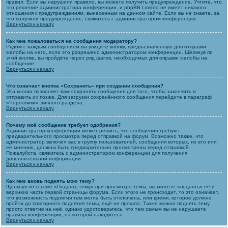
правил. Если вы нарушили правило, вы можете получить предупреждение. Учтите, что
это решение администратора конференции, и phpBB Limited не имеет никакого
отношения к предупреждениям, вынесенным на данном сайте. Если вы не знаете, за
что получили предупреждение, свяжитесь с администратором конференции.
Вернуться к началу
Как мне пожаловаться на сообщения модератору?
Рядом с каждым сообщением вы увидите кнопку, предназначенную для отправки
жалобы на него, если это разрешено администратором конференции. Щёлкнув по
этой кнопке, вы пройдёте через ряд шагов, необходимых для оправки жалобы на
сообщение.
Вернуться к началу
Что означает кнопка «Сохранить» при создании сообщения?
Эта кнопка позволяет вам сохранять сообщения для того, чтобы закончить и
отправить их позже. Для загрузки сохранённого сообщения перейдите в параграф
«Черновики» личного раздела.
Вернуться к началу
Почему моё сообщение требует одобрения?
Администратор конференции может решить, что сообщения требуют
предварительного просмотра перед отправкой на форум. Возможно также, что
администратор включил вас в группу пользователей, сообщения которых, по его или
её мнению, должны быть предварительно просмотрены перед отправкой.
Пожалуйста, свяжитесь с администратором конференции для получения
дополнительной информации.
Вернуться к началу
Как мне вновь поднять мою тему?
Щёлкнув по ссылке «Поднять тему» при просмотре темы, вы можете «поднять» её в
верхнюю часть первой страницы форума. Если этого не происходит, то это означает,
что возможность поднятия тем могла быть отключена, или время, которое должно
пройти до повторного поднятия темы, ещё не прошло. Также можно поднять тему,
просто ответив на неё, однако удостоверьтесь, что тем самым вы не нарушаете
правила конференции, на которой находитесь.
Вернуться к началу