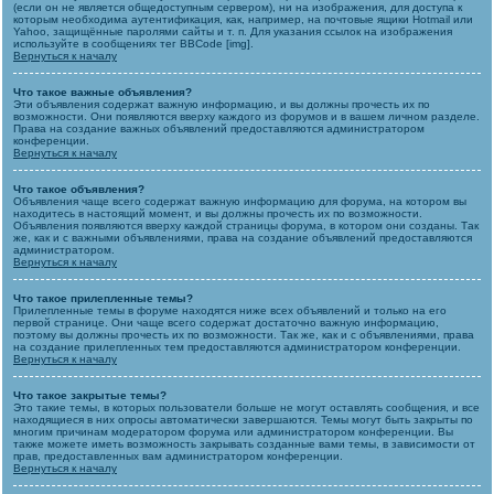
(если он не является общедоступным сервером), ни на изображения, для доступа к
которым необходима аутентификация, как, например, на почтовые ящики Hotmail или
Yahoo, защищённые паролями сайты и т. п. Для указания ссылок на изображения
используйте в сообщениях тег BBCode [img].
Вернуться к началу
Что такое важные объявления?
Эти объявления содержат важную информацию, и вы должны прочесть их по
возможности. Они появляются вверху каждого из форумов и в вашем личном разделе.
Права на создание важных объявлений предоставляются администратором
конференции.
Вернуться к началу
Что такое объявления?
Объявления чаще всего содержат важную информацию для форума, на котором вы
находитесь в настоящий момент, и вы должны прочесть их по возможности.
Объявления появляются вверху каждой страницы форума, в котором они созданы. Так
же, как и с важными объявлениями, права на создание объявлений предоставляются
администратором.
Вернуться к началу
Что такое прилепленные темы?
Прилепленные темы в форуме находятся ниже всех объявлений и только на его
первой странице. Они чаще всего содержат достаточно важную информацию,
поэтому вы должны прочесть их по возможности. Так же, как и с объявлениями, права
на создание прилепленных тем предоставляются администратором конференции.
Вернуться к началу
Что такое закрытые темы?
Это такие темы, в которых пользователи больше не могут оставлять сообщения, и все
находящиеся в них опросы автоматически завершаются. Темы могут быть закрыты по
многим причинам модератором форума или администратором конференции. Вы
также можете иметь возможность закрывать созданные вами темы, в зависимости от
прав, предоставленных вам администратором конференции.
Вернуться к началу