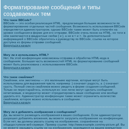
Форматирование сообщений и типы
создаваемых тем
Что такое BBCode?
BBCode — это особая реализация HTML, предлагающая большие возможности по
форматированию отдельных частей сообщения. Возможность использования BBCode
определяется администратором, однако BBCode также может быть отключён на
уровне сообщения в форме для его отправки. BBCode очень похож на HTML, но теги в
нём заключаются в квадратные скобки [ и ], а не в < и >. За дополнительной
информацией о BBCode обратитесь к руководству по BBCode, ссылка на которое
доступна из формы отправки сообщений.
Вернуться к началу
Могу ли я использовать HTML?
Нет. На этой конференции невозможны отправка и обработка HTML-кода в
сообщениях. Большая часть возможностей HTML по форматированию сообщений
может быть реализована с использованием BBCode.
Вернуться к началу
Что такое смайлики?
Смайлики, или эмотиконы — это маленькие картинки, которые могут быть
использованы для выражения чувств, например :) означает радость, а :( означает
грусть. Полный список смайликов можно увидеть в форме создания сообщений.
Только не перестарайтесь, используя их: они легко могут сделать сообщение
нечитаемым, и модератор может отредактировать ваше сообщение или вообще
удалить его. Администратор конференции также может ограничить количество
смайликов, которое можно использовать в сообщении.
Вернуться к началу
Могу ли я добавлять изображения к сообщениям?
Да, вы можете размещать изображения в ваших сообщениях. Если администратор
разрешил добавлять вложения, вы можете загрузить изображение на конференцию.
Если нет, вы должны указать ссылку на изображение, сохранённое на
общедоступном веб-сервере. Пример ссылки: http://www.example.com/my-picture.gif. Вы
не можете указывать ссылку ни на изображения, хранящиеся на вашем компьютере