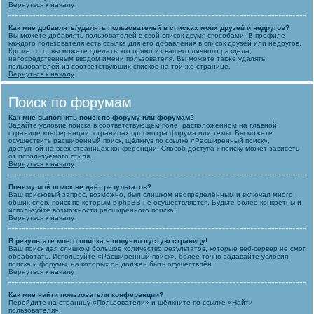
Вернуться к началу
Как мне добавлять/удалять пользователей в списках моих друзей и недругов?
Вы можете добавлять пользователей в свой список двумя способами. В профиле
каждого пользователя есть ссылка для его добавления в список друзей или недругов.
Кроме того, вы можете сделать это прямо из вашего личного раздела,
непосредственным вводом имени пользователя. Вы можете также удалять
пользователей из соответствующих списков на той же странице.
Вернуться к началу
Поиск по форумам
Как мне выполнить поиск по форуму или форумам?
Задайте условие поиска в соответствующем поле, расположенном на главной
странице конференции, страницах просмотра форума или темы. Вы можете
осуществить расширенный поиск, щёлкнув по ссылке «Расширенный поиск»,
доступной на всех страницах конференции. Способ доступа к поиску может зависеть
от используемого стиля.
Вернуться к началу
Почему мой поиск не даёт результатов?
Ваш поисковый запрос, возможно, был слишком неопределённым и включал много
общих слов, поиск по которым в phpBB не осуществляется. Будьте более конкретны и
используйте возможности расширенного поиска.
Вернуться к началу
В результате моего поиска я получил пустую страницу!
Ваш поиск дал слишком большое количество результатов, которые веб-сервер не смог
обработать. Используйте «Расширенный поиск», более точно задавайте условия
поиска и форумы, на которых он должен быть осуществлён.
Вернуться к началу
Как мне найти пользователя конференции?
Перейдите на страницу «Пользователи» и щёлкните по ссылке «Найти
пользователя».