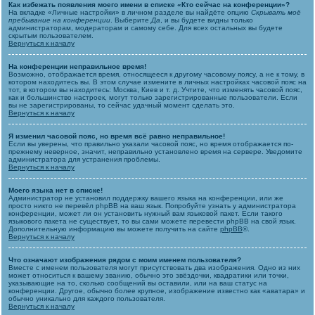
Как избежать появления моего имени в списке «Кто сейчас на конференции»?
На вкладке «Личные настройки» в личном разделе вы найдёте опцию
Скрывать моё
пребывание на конференции
. Выберите
Да
, и вы будете видны только
администраторам, модераторам и самому себе. Для всех остальных вы будете
скрытым пользователем.
Вернуться к началу
На конференции неправильное время!
Возможно, отображается время, относящееся к другому часовому поясу, а не к тому, в
котором находитесь вы. В этом случае измените в личных настройках часовой пояс на
тот, в котором вы находитесь: Москва, Киев и т. д. Учтите, что изменять часовой пояс,
как и большинство настроек, могут только зарегистрированные пользователи. Если
вы не зарегистрированы, то сейчас удачный момент сделать это.
Вернуться к началу
Я изменил часовой пояс, но время всё равно неправильное!
Если вы уверены, что правильно указали часовой пояс, но время отображается по-
прежнему неверное, значит, неправильно установлено время на сервере. Уведомите
администратора для устранения проблемы.
Вернуться к началу
Моего языка нет в списке!
Администратор не установил поддержку вашего языка на конференции, или же
просто никто не перевёл phpBB на ваш язык. Попробуйте узнать у администратора
конференции, может ли он установить нужный вам языковой пакет. Если такого
языкового пакета не существует, то вы сами можете перевести phpBB на свой язык.
Дополнительную информацию вы можете получить на сайте
phpBB
®.
Вернуться к началу
Что означают изображения рядом с моим именем пользователя?
Вместе с именем пользователя могут присутствовать два изображения. Одно из них
может относиться к вашему званию, обычно это звёздочки, квадратики или точки,
указывающие на то, сколько сообщений вы оставили, или на ваш статус на
конференции. Другое, обычно более крупное, изображение известно как «аватара» и
обычно уникально для каждого пользователя.
Вернуться к началу