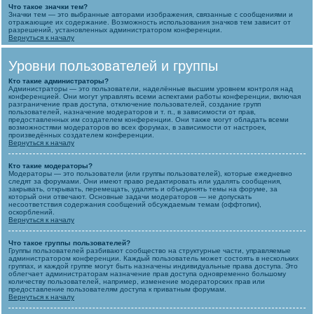
Что такое значки тем?
Значки тем — это выбранные авторами изображения, связанные с сообщениями и
отражающие их содержание. Возможность использования значков тем зависит от
разрешений, установленных администратором конференции.
Вернуться к началу
Уровни пользователей и группы
Кто такие администраторы?
Администраторы — это пользователи, наделённые высшим уровнем контроля над
конференцией. Они могут управлять всеми аспектами работы конференции, включая
разграничение прав доступа, отключение пользователей, создание групп
пользователей, назначение модераторов и т. п., в зависимости от прав,
предоставленных им создателем конференции. Они также могут обладать всеми
возможностями модераторов во всех форумах, в зависимости от настроек,
произведённых создателем конференции.
Вернуться к началу
Кто такие модераторы?
Модераторы — это пользователи (или группы пользователей), которые ежедневно
следят за форумами. Они имеют право редактировать или удалять сообщения,
закрывать, открывать, перемещать, удалять и объединять темы на форуме, за
который они отвечают. Основные задачи модераторов — не допускать
несоответствия содержания сообщений обсуждаемым темам (оффтопик),
оскорблений.
Вернуться к началу
Что такое группы пользователей?
Группы пользователей разбивают сообщество на структурные части, управляемые
администратором конференции. Каждый пользователь может состоять в нескольких
группах, и каждой группе могут быть назначены индивидуальные права доступа. Это
облегчает администраторам назначение прав доступа одновременно большому
количеству пользователей, например, изменение модераторских прав или
предоставление пользователям доступа к приватным форумам.
Вернуться к началу