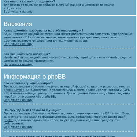
Как мне отказаться от подписки?
Для отказа от подписки перейдите в личный раздел и щёлкните по ссылке
«Подписки».
Вернуться к началу
Вложения
Какие вложения разрешены на этой конференции?
Администратор каждой конференции может разрешить или запретить определённые
типы вложений. Если вы не знаете, какие вложения разрешены, свяжитесь с
администратором конференции для получения помощи.
Вернуться к началу
Как мне найти мои вложения?
Чтобы найти список добавленных вами вложений, перейдите в ваш личный раздел и
щёлкните по ссылке «Вложения».
Вернуться к началу
Информация о phpBB
Кто написал эту конференцию?
Это программное обеспечение (в его исходной форме) создано и распространяется
phpBB Limited
. Оно доступно на условиях GNU General Public Licence, версии 2 (GPL-
2.0) и может свободно распространяться. Для получения более подробных сведений
перейдите по ссылке
About phpBB
.
Вернуться к началу
Почему здесь нет такой-то функции?
Это программное обеспечение было создано и лицензировано phpBB Limited. Если
вы считаете, что какая-то функция должна быть добавлена, посетите
Центр идей
phpBB
, где можно отдать свой голос за уже поданные идеи или предложить
собственные.
Вернуться к началу
С кем можно связаться по вопросу некорректного использования и/или