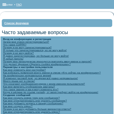
Ссылки
FAQ
Список форумов
ои
Часто задаваемые вопросы
ск
Вход на конференцию и регистрация
Зачем мне нужно регистрироваться?
Что такое COPPA?
Почему я не могу зарегистрироваться?
Я только что зарегистрировался, но не могу войти!
Почему я не могу войти?
Я давно зарегистрирован, но больше не могу войти!
Я забыл пароль!
Почему мне периодически приходится повторять ввод имени и пароля?
Что делает функция «Удалить cookies конференции»?
Параметры и настройки пользователя
Как мне изменить мои настройки?
Как избежать появления моего имени в списке «Кто сейчас на конференции»?
На конференции неправильное время!
Я изменил часовой пояс, но время всё равно неправильное!
Моего языка нет в списке!
Что означают изображения рядом с моим именем пользователя?
Как мне включить отображение аватары?
Что такое звание и как я могу изменить его?
Когда я щёлкаю по ссылке «email», от меня требуют войти на конференцию!
Создание сообщений
Как мне создать новую тему или сообщение?
Как мне отредактировать или удалить сообщение?
Как мне добавить подпись к своему сообщению?
Как мне создать опрос?
Почему я не могу добавить больше вариантов ответа?
Как мне отредактировать или удалить опрос?