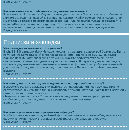
Вернуться к началу
Как мне найти свои сообщения и созданные мной темы?
Вы можете найти свои сообщения, щёлкнув по ссылке «Показать ваши сообщения» в
личном разделе на главной странице, по ссылке «Найти сообщения пользователя»
на странице вашего профиля на конференции или по ссылке «Ваши сообщения» в
меню «Ссылки» на главной странице. Чтобы найти созданные вами темы,
используйте страницу расширенного поиска, заполнив соответствующие поля.
Вернуться к началу
Подписки и закладки
Чем закладки отличаются от подписок?
В phpBB 3.0 закладки были больше похожи на закладки в вашем веб-браузере. Вы не
получали предупреждений о произошедших изменениях. В phpBB 3.1 закладки
больше напоминают подписки на темы. Вы можете получать уведомления об
обновлениях в теме, находящейся у вас в закладках. В случае подписки, вы будете
получать уведомления об изменениях в теме или форуме. Настройки уведомлений
для закладок и подписок можно задать на вкладке «Личные настройки» личного
раздела.
Вернуться к началу
Как мне сделать закладку или подписаться на определённую тему?
Вы можете создать закладку или подписаться на определённую тему, щёлкнув по
соответствующей ссылке в меню «Управление темой», которое находится в верхней и
нижней части страницы просмотра тем.
Отметив галочкой пункт «Сообщать мне о получении ответа» при отправке
сообщения, вы также подпишетесь на соответствующую тему.
Вернуться к началу
Как мне подписаться на определённый форум?
Чтобы подписаться на определённый форум, щёлкните по ссылке «Подписаться на
форум» в нижней части страницы просмотра соответствующего форума.
Вернуться к началу