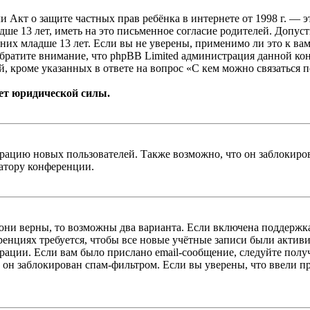
, или Акт о защите частных прав ребёнка в интернете от 1998 г.
е 13 лет, иметь на это письменное согласие родителей. Допус
х младше 13 лет. Если вы не уверены, применимо ли это к вам
Обратите внимание, что phpBB Limited администрация данной к
, кроме указанных в ответе на вопрос «С кем можно связаться 
ет юридической силы.
цию новых пользователей. Также возможно, что он заблокирова
ратору конференции.
 они верны, то возможны два варианта. Если включена поддержка
енциях требуется, чтобы все новые учётные записи были актив
трации. Если вам было прислано email-сообщение, следуйте пол
 он заблокирован спам-фильтром. Если вы уверены, что ввели пр