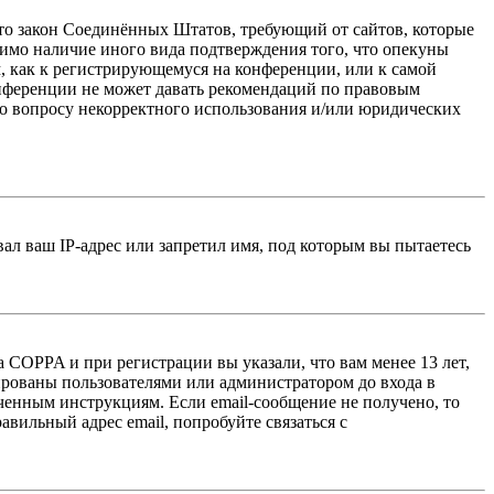
 — это закон Соединённых Штатов, требующий от сайтов, которые
тимо наличие иного вида подтверждения того, что опекуны
, как к регистрирующемуся на конференции, или к самой
онференции не может давать рекомендаций по правовым
по вопросу некорректного использования и/или юридических
л ваш IP-адрес или запретил имя, под которым вы пытаетесь
 COPPA и при регистрации вы указали, что вам менее 13 лет,
ированы пользователями или администратором до входа в
ученным инструкциям. Если email-сообщение не получено, то
авильный адрес email, попробуйте связаться с