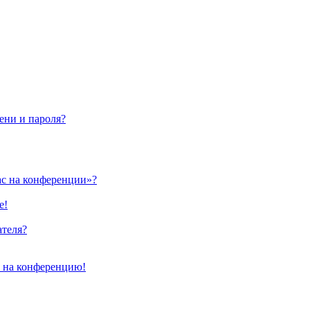
ени и пароля?
ас на конференции»?
е!
ателя?
и на конференцию!