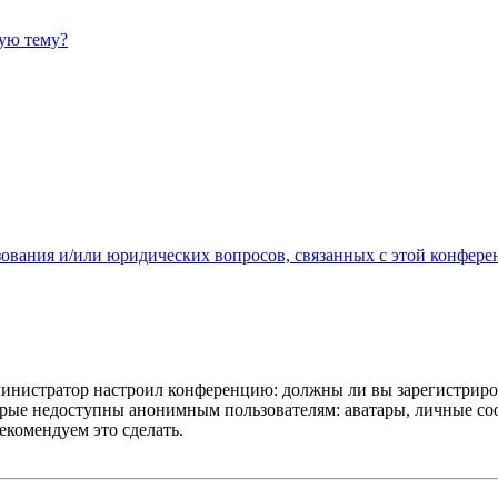
ную тему?
зования и/или юридических вопросов, связанных с этой конфере
администратор настроил конференцию: должны ли вы зарегистриро
рые недоступны анонимным пользователям: аватары, личные сообщ
екомендуем это сделать.