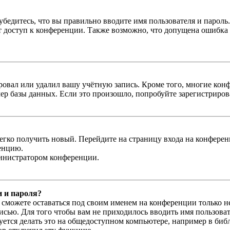
бедитесь, что вы правильно вводите имя пользователя и пароль
ыт доступ к конференции. Также возможно, что допущена ошибка
овал или удалил вашу учётную запись. Кроме того, многие кон
р базы данных. Если это произошло, попробуйте зарегистрироват
легко получить новый. Перейдите на страницу входа на конфер
енцию.
министратором конференции.
и и пароля?
ы сможете оставаться под своим именем на конференции только н
писью. Для того чтобы вам не приходилось вводить имя пользова
тся делать это на общедоступном компьютере, например в библи